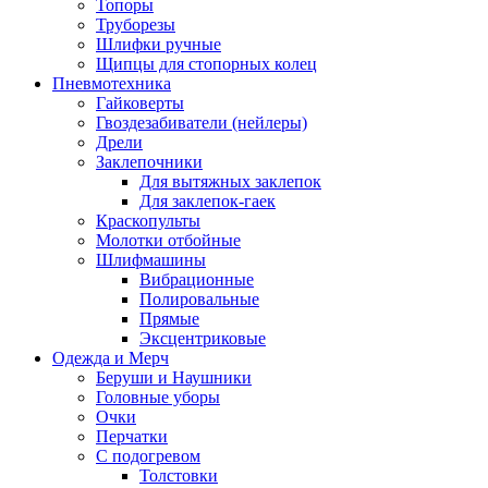
Топоры
Труборезы
Шлифки ручные
Щипцы для стопорных колец
Пневмотехника
Гайковерты
Гвоздезабиватели (нейлеры)
Дрели
Заклепочники
Для вытяжных заклепок
Для заклепок-гаек
Краскопульты
Молотки отбойные
Шлифмашины
Вибрационные
Полировальные
Прямые
Эксцентриковые
Одежда и Мерч
Беруши и Наушники
Головные уборы
Очки
Перчатки
С подогревом
Толстовки