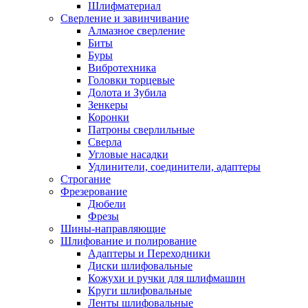
Шлифматериал
Сверление и завинчивание
Алмазное сверление
Биты
Буры
Вибротехника
Головки торцевые
Долота и Зубила
Зенкеры
Коронки
Патроны сверлильные
Сверла
Угловые насадки
Удлинители, соединители, адаптеры
Строгание
Фрезерование
Дюбели
Фрезы
Шины-направляющие
Шлифование и полирование
Адаптеры и Переходники
Диски шлифовальные
Кожухи и ручки для шлифмашин
Круги шлифовальные
Ленты шлифовальные