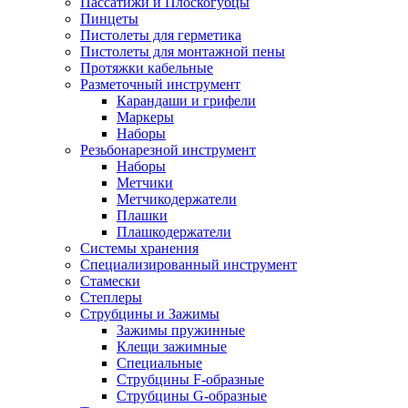
Пассатижи и Плоскогубцы
Пинцеты
Пистолеты для герметика
Пистолеты для монтажной пены
Протяжки кабельные
Разметочный инструмент
Карандаши и грифели
Маркеры
Наборы
Резьбонарезной инструмент
Наборы
Метчики
Метчикодержатели
Плашки
Плашкодержатели
Системы хранения
Специализированный инструмент
Стамески
Степлеры
Струбцины и Зажимы
Зажимы пружинные
Клещи зажимные
Специальные
Струбцины F-образные
Струбцины G-образные