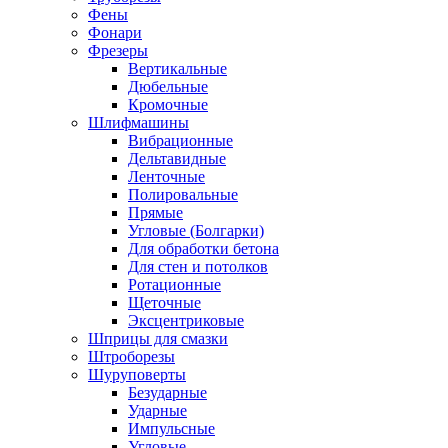
Фены
Фонари
Фрезеры
Вертикальные
Дюбельные
Кромочные
Шлифмашины
Вибрационные
Дельтавидные
Ленточные
Полировальные
Прямые
Угловые (Болгарки)
Для обработки бетона
Для стен и потолков
Ротационные
Щеточные
Эксцентриковые
Шприцы для смазки
Штроборезы
Шуруповерты
Безударные
Ударные
Импульсные
Угловые