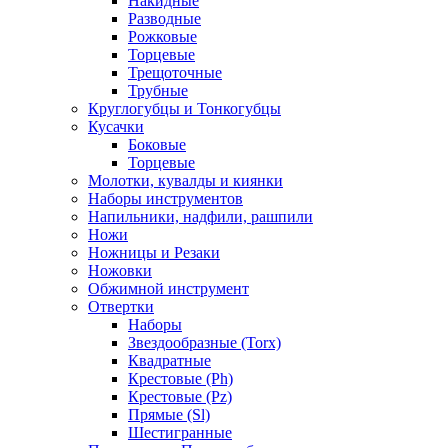
Накидные
Разводные
Рожковые
Торцевые
Трещоточные
Трубные
Круглогубцы и Тонкогубцы
Кусачки
Боковые
Торцевые
Молотки, кувалды и киянки
Наборы инструментов
Напильники, надфили, рашпили
Ножи
Ножницы и Резаки
Ножовки
Обжимной инструмент
Отвертки
Наборы
Звездообразные (Torx)
Квадратные
Крестовые (Ph)
Крестовые (Pz)
Прямые (Sl)
Шестигранные