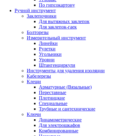
По гипсокартону
Ручной инструмент
Заклепочники
Для вытяжных заклепок
Для заклепок-гаек
Болторезы
Измерительный инструмент
Линейки
Рулетки
Угольники
Уровни
Штангенциркули
Инструменты для удаления изоляции
Кабелерезы
Клещи
Арматурные (Вязальные)
Переставные
Плотницкие
Специальные
Трубные и сантехнические
Ключи
Динамометрические
Для электрошкафов
Комбинированные