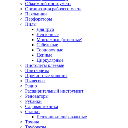
Обжимной инструмент
Организация рабочего места
Паяльники
Перфораторы
Пилы
Для труб
Ленточные
Монтажные (отрезные)
Сабельные
Торцовочные
Цепные
Циркулярные
Пистолеты клеевые
Плиткорезы
Прочистные машины
Пылесосы
Радио
Расширительный инструмент
Реноваторы
Рубанки
Садовая техника
Станки
Ленточно-шлифовальные
Точила
Труборезы