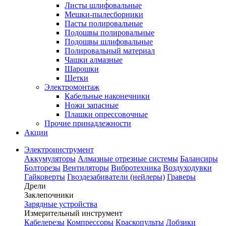
Листы шлифовальные
Мешки-пылесборники
Пасты полировальные
Подошвы полировальные
Подошвы шлифовальные
Полировальный материал
Чашки алмазные
Шарошки
Щетки
Электромонтаж
Кабельные наконечники
Ножи запасные
Плашки опрессовочные
Прочие принадлежности
Акции
Электроинструмент
Аккумуляторы
Алмазные отрезные системы
Балансиры
Болторезы
Вентиляторы
Вибротехника
Воздуходувки
Гайковерты
Гвоздезабиватели (нейлеры)
Граверы
Дрели
Заклепочники
Зарядные устройства
Измерительный инструмент
Кабелерезы
Компрессоры
Краскопульты
Лобзики