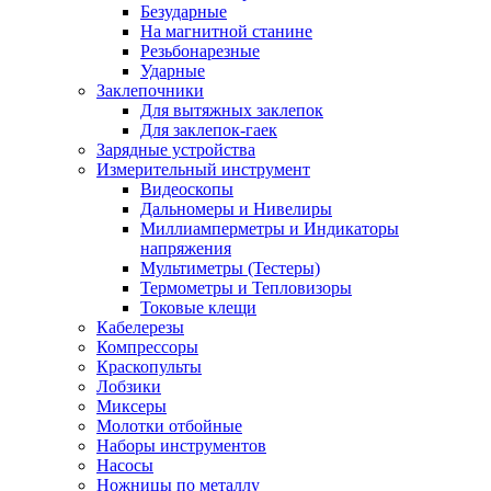
Безударные
На магнитной станине
Резьбонарезные
Ударные
Заклепочники
Для вытяжных заклепок
Для заклепок-гаек
Зарядные устройства
Измерительный инструмент
Видеоскопы
Дальномеры и Нивелиры
Миллиамперметры и Индикаторы
напряжения
Мультиметры (Тестеры)
Термометры и Тепловизоры
Токовые клещи
Кабелерезы
Компрессоры
Краскопульты
Лобзики
Миксеры
Молотки отбойные
Наборы инструментов
Насосы
Ножницы по металлу