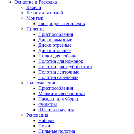
Оснастка и Расходка
Кабели
Лезвия для ножей
Монтаж
Гвозди для степплеров
Пиление
Приспособления
Диски алмазные
Диски отрезные
Диски пильные
Пилки для лобзика
Полотна для ножовок
Полотна для трубных пил
Полотна ленточные
Полотна сабельные
Пылеудаление
Приспособления
Мешки-пылесборники
Насадки для уборки
Фильтры
Шланги и муфты
Реновация
Наборы
Ножи
Пильные полотна