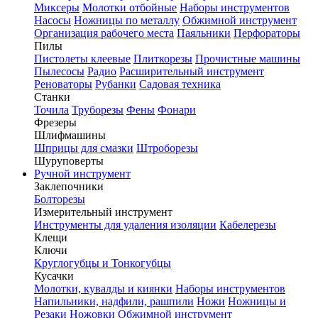
Миксеры
Молотки отбойные
Наборы инструментов
Насосы
Ножницы по металлу
Обжимной инструмент
Организация рабочего места
Паяльники
Перфораторы
Пилы
Пистолеты клеевые
Плиткорезы
Прочистные машины
Пылесосы
Радио
Расширительный инструмент
Реноваторы
Рубанки
Садовая техника
Станки
Точила
Труборезы
Фены
Фонари
Фрезеры
Шлифмашины
Шприцы для смазки
Штроборезы
Шуруповерты
Ручной инструмент
Заклепочники
Болторезы
Измерительный инструмент
Инструменты для удаления изоляции
Кабелерезы
Клещи
Ключи
Круглогубцы и Тонкогубцы
Кусачки
Молотки, кувалды и киянки
Наборы инструментов
Напильники, надфили, рашпили
Ножи
Ножницы и
Резаки
Ножовки
Обжимной инструмент