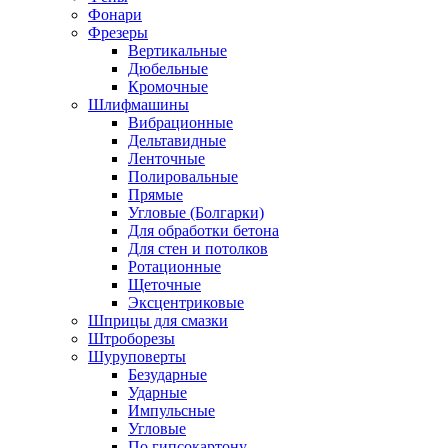
Фонари
Фрезеры
Вертикальные
Дюбельные
Кромочные
Шлифмашины
Вибрационные
Дельтавидные
Ленточные
Полировальные
Прямые
Угловые (Болгарки)
Для обработки бетона
Для стен и потолков
Ротационные
Щеточные
Эксцентриковые
Шприцы для смазки
Штроборезы
Шуруповерты
Безударные
Ударные
Импульсные
Угловые
По гипсокартону