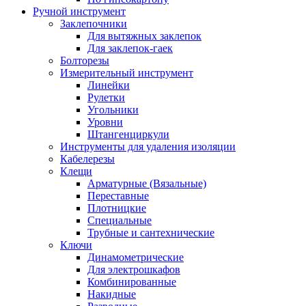
Ручной инструмент
Заклепочники
Для вытяжных заклепок
Для заклепок-гаек
Болторезы
Измерительный инструмент
Линейки
Рулетки
Угольники
Уровни
Штангенциркули
Инструменты для удаления изоляции
Кабелерезы
Клещи
Арматурные (Вязальные)
Переставные
Плотницкие
Специальные
Трубные и сантехнические
Ключи
Динамометрические
Для электрошкафов
Комбинированные
Накидные