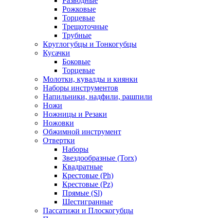
Разводные
Рожковые
Торцевые
Трещоточные
Трубные
Круглогубцы и Тонкогубцы
Кусачки
Боковые
Торцевые
Молотки, кувалды и киянки
Наборы инструментов
Напильники, надфили, рашпили
Ножи
Ножницы и Резаки
Ножовки
Обжимной инструмент
Отвертки
Наборы
Звездообразные (Torx)
Квадратные
Крестовые (Ph)
Крестовые (Pz)
Прямые (Sl)
Шестигранные
Пассатижи и Плоскогубцы