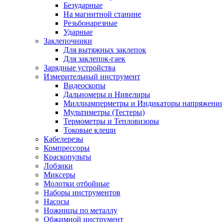
Безударные
На магнитной станине
Резьбонарезные
Ударные
Заклепочники
Для вытяжных заклепок
Для заклепок-гаек
Зарядные устройства
Измерительный инструмент
Видеоскопы
Дальномеры и Нивелиры
Миллиамперметры и Индикаторы напряжени
Мультиметры (Тестеры)
Термометры и Тепловизоры
Токовые клещи
Кабелерезы
Компрессоры
Краскопульты
Лобзики
Миксеры
Молотки отбойные
Наборы инструментов
Насосы
Ножницы по металлу
Обжимной инструмент