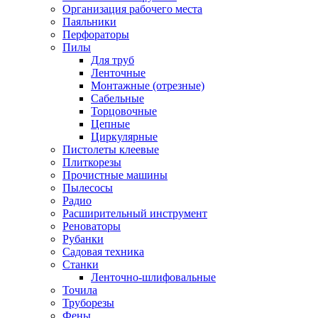
Организация рабочего места
Паяльники
Перфораторы
Пилы
Для труб
Ленточные
Монтажные (отрезные)
Сабельные
Торцовочные
Цепные
Циркулярные
Пистолеты клеевые
Плиткорезы
Прочистные машины
Пылесосы
Радио
Расширительный инструмент
Реноваторы
Рубанки
Садовая техника
Станки
Ленточно-шлифовальные
Точила
Труборезы
Фены