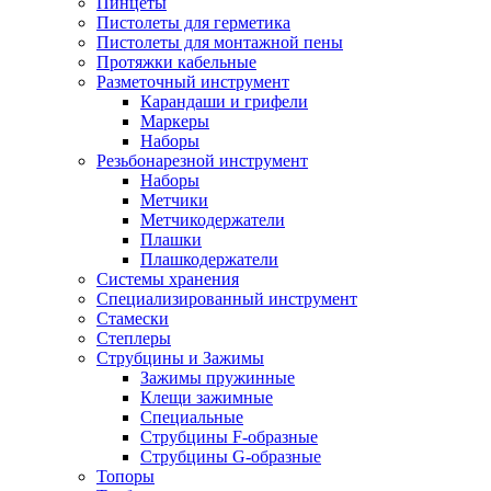
Пинцеты
Пистолеты для герметика
Пистолеты для монтажной пены
Протяжки кабельные
Разметочный инструмент
Карандаши и грифели
Маркеры
Наборы
Резьбонарезной инструмент
Наборы
Метчики
Метчикодержатели
Плашки
Плашкодержатели
Системы хранения
Специализированный инструмент
Стамески
Степлеры
Струбцины и Зажимы
Зажимы пружинные
Клещи зажимные
Специальные
Струбцины F-образные
Струбцины G-образные
Топоры