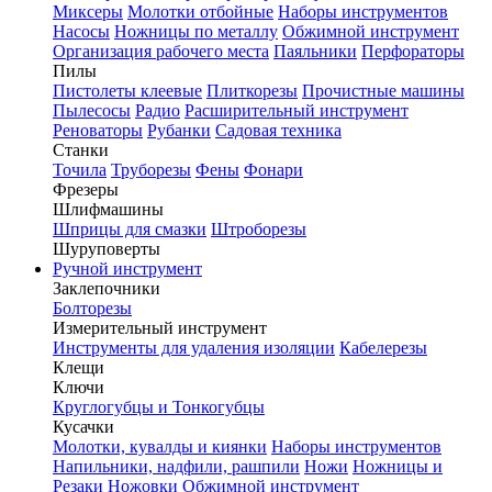
Миксеры
Молотки отбойные
Наборы инструментов
Насосы
Ножницы по металлу
Обжимной инструмент
Организация рабочего места
Паяльники
Перфораторы
Пилы
Пистолеты клеевые
Плиткорезы
Прочистные машины
Пылесосы
Радио
Расширительный инструмент
Реноваторы
Рубанки
Садовая техника
Станки
Точила
Труборезы
Фены
Фонари
Фрезеры
Шлифмашины
Шприцы для смазки
Штроборезы
Шуруповерты
Ручной инструмент
Заклепочники
Болторезы
Измерительный инструмент
Инструменты для удаления изоляции
Кабелерезы
Клещи
Ключи
Круглогубцы и Тонкогубцы
Кусачки
Молотки, кувалды и киянки
Наборы инструментов
Напильники, надфили, рашпили
Ножи
Ножницы и
Резаки
Ножовки
Обжимной инструмент