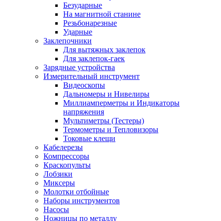
Безударные
На магнитной станине
Резьбонарезные
Ударные
Заклепочники
Для вытяжных заклепок
Для заклепок-гаек
Зарядные устройства
Измерительный инструмент
Видеоскопы
Дальномеры и Нивелиры
Миллиамперметры и Индикаторы
напряжения
Мультиметры (Тестеры)
Термометры и Тепловизоры
Токовые клещи
Кабелерезы
Компрессоры
Краскопульты
Лобзики
Миксеры
Молотки отбойные
Наборы инструментов
Насосы
Ножницы по металлу