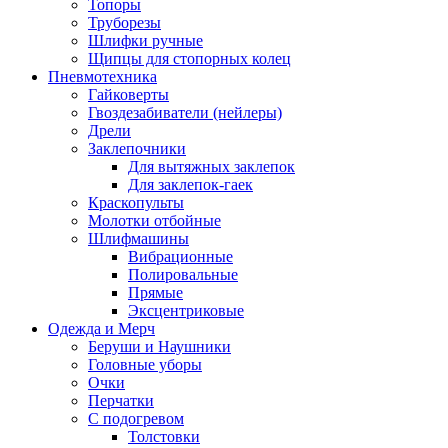
Топоры
Труборезы
Шлифки ручные
Щипцы для стопорных колец
Пневмотехника
Гайковерты
Гвоздезабиватели (нейлеры)
Дрели
Заклепочники
Для вытяжных заклепок
Для заклепок-гаек
Краскопульты
Молотки отбойные
Шлифмашины
Вибрационные
Полировальные
Прямые
Эксцентриковые
Одежда и Мерч
Беруши и Наушники
Головные уборы
Очки
Перчатки
С подогревом
Толстовки