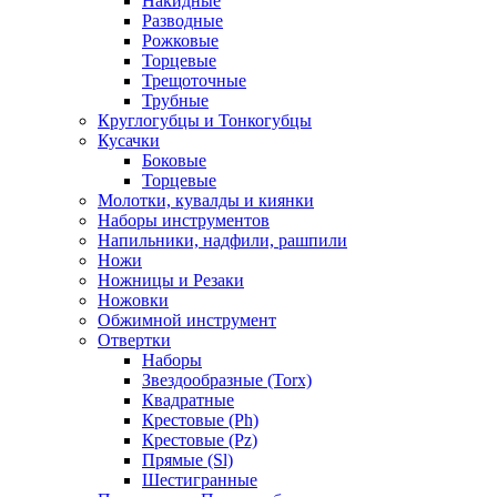
Накидные
Разводные
Рожковые
Торцевые
Трещоточные
Трубные
Круглогубцы и Тонкогубцы
Кусачки
Боковые
Торцевые
Молотки, кувалды и киянки
Наборы инструментов
Напильники, надфили, рашпили
Ножи
Ножницы и Резаки
Ножовки
Обжимной инструмент
Отвертки
Наборы
Звездообразные (Torx)
Квадратные
Крестовые (Ph)
Крестовые (Pz)
Прямые (Sl)
Шестигранные