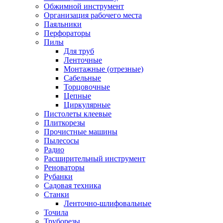
Обжимной инструмент
Организация рабочего места
Паяльники
Перфораторы
Пилы
Для труб
Ленточные
Монтажные (отрезные)
Сабельные
Торцовочные
Цепные
Циркулярные
Пистолеты клеевые
Плиткорезы
Прочистные машины
Пылесосы
Радио
Расширительный инструмент
Реноваторы
Рубанки
Садовая техника
Станки
Ленточно-шлифовальные
Точила
Труборезы