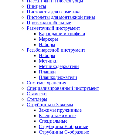
Пассатижи и Плоскогубцы
Пинцеты
Пистолеты для герметика
Пистолеты для монтажной пены
Протяжки кабельные
Разметочный инструмент
Карандаши и грифели
Маркеры
Наборы
Резьбонарезной инструмент
Наборы
Метчики
Метчикодержатели
Плашки
Плашкодержатели
Системы хранения
Специализированный инструмент
Стамески
Степлеры
Струбцины и Зажимы
Зажимы пружинные
Клещи зажимные
Специальные
Струбцины F-образные
Струбцины G-образные