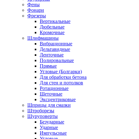
Фены
Фонари
Фрезеры
Вертикальные
Дюбельные
Кромочные
Шлифмашины
Вибрационные
Дельтавидные
Ленточные
Полировальные
Прямые
Угловые (Болгарки)
Для обработки бетона
Для стен и потолков
Ротационные
Щеточные
Эксцентриковые
Шприцы для смазки
Штроборезы
Шуруповерты
Безударные
Ударные
Импульсные
Угловые