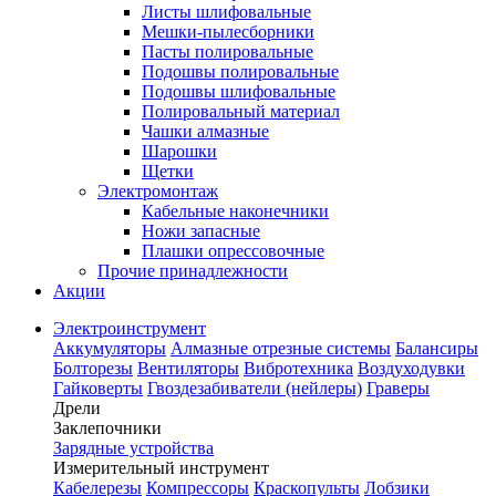
Листы шлифовальные
Мешки-пылесборники
Пасты полировальные
Подошвы полировальные
Подошвы шлифовальные
Полировальный материал
Чашки алмазные
Шарошки
Щетки
Электромонтаж
Кабельные наконечники
Ножи запасные
Плашки опрессовочные
Прочие принадлежности
Акции
Электроинструмент
Аккумуляторы
Алмазные отрезные системы
Балансиры
Болторезы
Вентиляторы
Вибротехника
Воздуходувки
Гайковерты
Гвоздезабиватели (нейлеры)
Граверы
Дрели
Заклепочники
Зарядные устройства
Измерительный инструмент
Кабелерезы
Компрессоры
Краскопульты
Лобзики