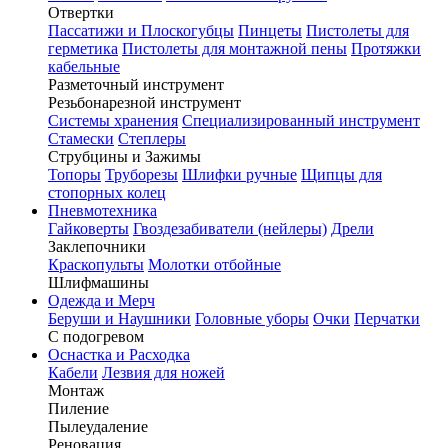
Отвертки
Пассатижи и Плоскогубцы
Пинцеты
Пистолеты для
герметика
Пистолеты для монтажной пены
Протяжки
кабельные
Разметочный инструмент
Резьбонарезной инструмент
Системы хранения
Специализированный инструмент
Стамески
Степлеры
Струбцины и Зажимы
Топоры
Труборезы
Шлифки ручные
Щипцы для
стопорных колец
Пневмотехника
Гайковерты
Гвоздезабиватели (нейлеры)
Дрели
Заклепочники
Краскопульты
Молотки отбойные
Шлифмашины
Одежда и Мерч
Беруши и Наушники
Головные уборы
Очки
Перчатки
С подогревом
Оснастка и Расходка
Кабели
Лезвия для ножей
Монтаж
Пиление
Пылеудаление
Реновация