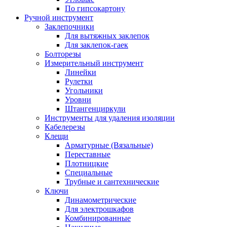
По гипсокартону
Ручной инструмент
Заклепочники
Для вытяжных заклепок
Для заклепок-гаек
Болторезы
Измерительный инструмент
Линейки
Рулетки
Угольники
Уровни
Штангенциркули
Инструменты для удаления изоляции
Кабелерезы
Клещи
Арматурные (Вязальные)
Переставные
Плотницкие
Специальные
Трубные и сантехнические
Ключи
Динамометрические
Для электрошкафов
Комбинированные