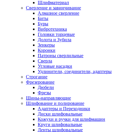
Шлифматериал
Сверление и завинчивание
Алмазное сверление
Биты
Буры
Вибротехника
Головки торцевые
Долота и Зубила
Зенкеры
Коронки
Патроны сверлильные
Сверла
Угловые насадки
Удлинители, соединители, адаптеры
Строгание
Фрезерование
Дюбели
Фрезы
Шины-направляющие
Шлифование и полирование
Адаптеры и Переходники
Диски шлифовальные
Кожухи и ручки для шлифмашин
Круги шлифовальные
Ленты шлифовальные