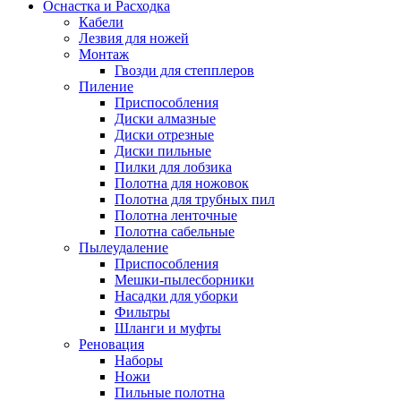
Оснастка и Расходка
Кабели
Лезвия для ножей
Монтаж
Гвозди для степплеров
Пиление
Приспособления
Диски алмазные
Диски отрезные
Диски пильные
Пилки для лобзика
Полотна для ножовок
Полотна для трубных пил
Полотна ленточные
Полотна сабельные
Пылеудаление
Приспособления
Мешки-пылесборники
Насадки для уборки
Фильтры
Шланги и муфты
Реновация
Наборы
Ножи
Пильные полотна