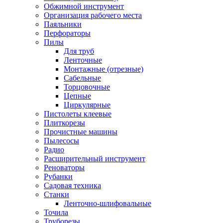
Обжимной инструмент
Организация рабочего места
Паяльники
Перфораторы
Пилы
Для труб
Ленточные
Монтажные (отрезные)
Сабельные
Торцовочные
Цепные
Циркулярные
Пистолеты клеевые
Плиткорезы
Прочистные машины
Пылесосы
Радио
Расширительный инструмент
Реноваторы
Рубанки
Садовая техника
Станки
Ленточно-шлифовальные
Точила
Труборезы