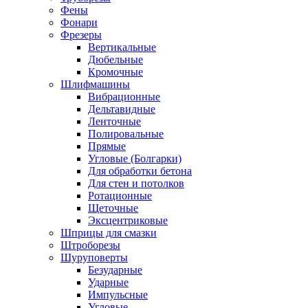
Фены
Фонари
Фрезеры
Вертикальные
Дюбельные
Кромочные
Шлифмашины
Вибрационные
Дельтавидные
Ленточные
Полировальные
Прямые
Угловые (Болгарки)
Для обработки бетона
Для стен и потолков
Ротационные
Щеточные
Эксцентриковые
Шприцы для смазки
Штроборезы
Шуруповерты
Безударные
Ударные
Импульсные
Угловые