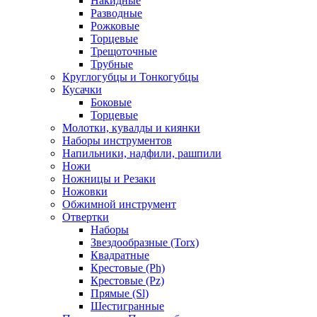
Накидные
Разводные
Рожковые
Торцевые
Трещоточные
Трубные
Круглогубцы и Тонкогубцы
Кусачки
Боковые
Торцевые
Молотки, кувалды и киянки
Наборы инструментов
Напильники, надфили, рашпили
Ножи
Ножницы и Резаки
Ножовки
Обжимной инструмент
Отвертки
Наборы
Звездообразные (Torx)
Квадратные
Крестовые (Ph)
Крестовые (Pz)
Прямые (Sl)
Шестигранные