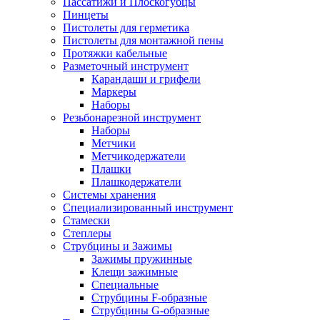
Пассатижи и Плоскогубцы
Пинцеты
Пистолеты для герметика
Пистолеты для монтажной пены
Протяжки кабельные
Разметочный инструмент
Карандаши и грифели
Маркеры
Наборы
Резьбонарезной инструмент
Наборы
Метчики
Метчикодержатели
Плашки
Плашкодержатели
Системы хранения
Специализированный инструмент
Стамески
Степлеры
Струбцины и Зажимы
Зажимы пружинные
Клещи зажимные
Специальные
Струбцины F-образные
Струбцины G-образные