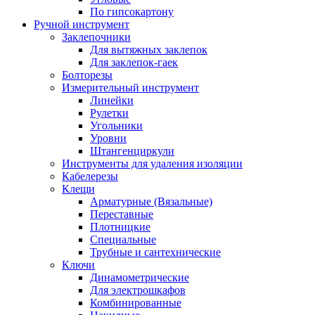
По гипсокартону
Ручной инструмент
Заклепочники
Для вытяжных заклепок
Для заклепок-гаек
Болторезы
Измерительный инструмент
Линейки
Рулетки
Угольники
Уровни
Штангенциркули
Инструменты для удаления изоляции
Кабелерезы
Клещи
Арматурные (Вязальные)
Переставные
Плотницкие
Специальные
Трубные и сантехнические
Ключи
Динамометрические
Для электрошкафов
Комбинированные