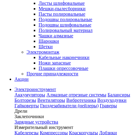
Листы шлифовальные
Мешки-пылесборники
Пасты полировальные
Подошвы полировальные
Подошвы шлифовальные
Полировальный материал
Чашки алмазные
Шарошки
Щетки
Электромонтаж
Кабельные наконечники
Ножи запасные
Плашки опрессовочные
Прочие принадлежности
Акции
Электроинструмент
Аккумуляторы
Алмазные отрезные системы
Балансиры
Болторезы
Вентиляторы
Вибротехника
Воздуходувки
Гайковерты
Гвоздезабиватели (нейлеры)
Граверы
Дрели
Заклепочники
Зарядные устройства
Измерительный инструмент
Кабелерезы
Компрессоры
Краскопульты
Лобзики