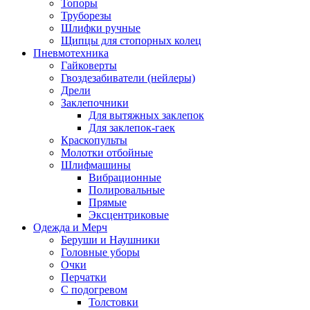
Топоры
Труборезы
Шлифки ручные
Щипцы для стопорных колец
Пневмотехника
Гайковерты
Гвоздезабиватели (нейлеры)
Дрели
Заклепочники
Для вытяжных заклепок
Для заклепок-гаек
Краскопульты
Молотки отбойные
Шлифмашины
Вибрационные
Полировальные
Прямые
Эксцентриковые
Одежда и Мерч
Беруши и Наушники
Головные уборы
Очки
Перчатки
С подогревом
Толстовки