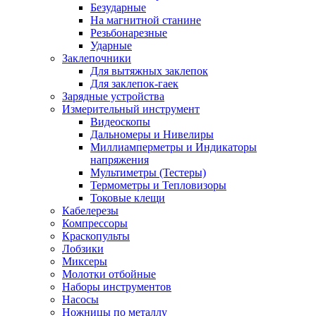
Безударные
На магнитной станине
Резьбонарезные
Ударные
Заклепочники
Для вытяжных заклепок
Для заклепок-гаек
Зарядные устройства
Измерительный инструмент
Видеоскопы
Дальномеры и Нивелиры
Миллиамперметры и Индикаторы
напряжения
Мультиметры (Тестеры)
Термометры и Тепловизоры
Токовые клещи
Кабелерезы
Компрессоры
Краскопульты
Лобзики
Миксеры
Молотки отбойные
Наборы инструментов
Насосы
Ножницы по металлу