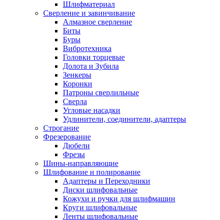
Шлифматериал
Сверление и завинчивание
Алмазное сверление
Биты
Буры
Вибротехника
Головки торцевые
Долота и Зубила
Зенкеры
Коронки
Патроны сверлильные
Сверла
Угловые насадки
Удлинители, соединители, адаптеры
Строгание
Фрезерование
Дюбели
Фрезы
Шины-направляющие
Шлифование и полирование
Адаптеры и Переходники
Диски шлифовальные
Кожухи и ручки для шлифмашин
Круги шлифовальные
Ленты шлифовальные