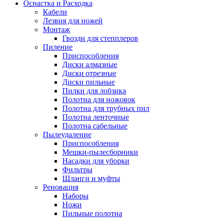
Оснастка и Расходка
Кабели
Лезвия для ножей
Монтаж
Гвозди для степплеров
Пиление
Приспособления
Диски алмазные
Диски отрезные
Диски пильные
Пилки для лобзика
Полотна для ножовок
Полотна для трубных пил
Полотна ленточные
Полотна сабельные
Пылеудаление
Приспособления
Мешки-пылесборники
Насадки для уборки
Фильтры
Шланги и муфты
Реновация
Наборы
Ножи
Пильные полотна