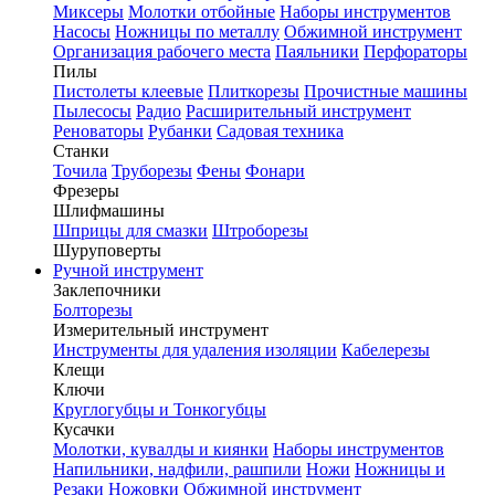
Миксеры
Молотки отбойные
Наборы инструментов
Насосы
Ножницы по металлу
Обжимной инструмент
Организация рабочего места
Паяльники
Перфораторы
Пилы
Пистолеты клеевые
Плиткорезы
Прочистные машины
Пылесосы
Радио
Расширительный инструмент
Реноваторы
Рубанки
Садовая техника
Станки
Точила
Труборезы
Фены
Фонари
Фрезеры
Шлифмашины
Шприцы для смазки
Штроборезы
Шуруповерты
Ручной инструмент
Заклепочники
Болторезы
Измерительный инструмент
Инструменты для удаления изоляции
Кабелерезы
Клещи
Ключи
Круглогубцы и Тонкогубцы
Кусачки
Молотки, кувалды и киянки
Наборы инструментов
Напильники, надфили, рашпили
Ножи
Ножницы и
Резаки
Ножовки
Обжимной инструмент