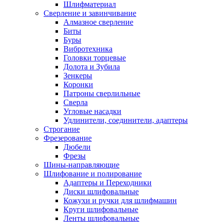
Шлифматериал
Сверление и завинчивание
Алмазное сверление
Биты
Буры
Вибротехника
Головки торцевые
Долота и Зубила
Зенкеры
Коронки
Патроны сверлильные
Сверла
Угловые насадки
Удлинители, соединители, адаптеры
Строгание
Фрезерование
Дюбели
Фрезы
Шины-направляющие
Шлифование и полирование
Адаптеры и Переходники
Диски шлифовальные
Кожухи и ручки для шлифмашин
Круги шлифовальные
Ленты шлифовальные