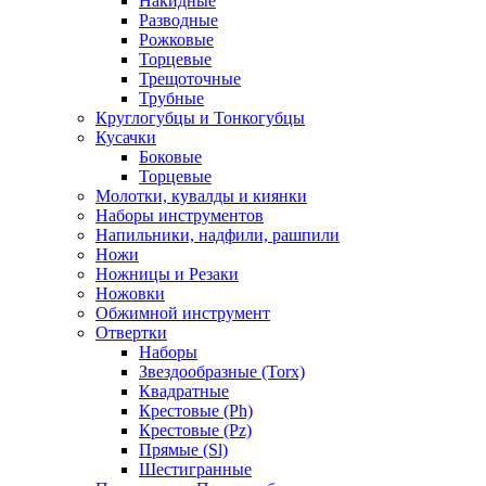
Накидные
Разводные
Рожковые
Торцевые
Трещоточные
Трубные
Круглогубцы и Тонкогубцы
Кусачки
Боковые
Торцевые
Молотки, кувалды и киянки
Наборы инструментов
Напильники, надфили, рашпили
Ножи
Ножницы и Резаки
Ножовки
Обжимной инструмент
Отвертки
Наборы
Звездообразные (Torx)
Квадратные
Крестовые (Ph)
Крестовые (Pz)
Прямые (Sl)
Шестигранные