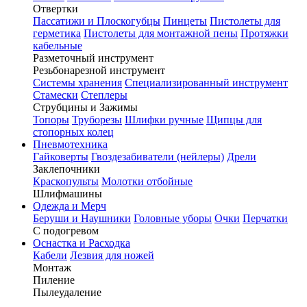
Отвертки
Пассатижи и Плоскогубцы
Пинцеты
Пистолеты для
герметика
Пистолеты для монтажной пены
Протяжки
кабельные
Разметочный инструмент
Резьбонарезной инструмент
Системы хранения
Специализированный инструмент
Стамески
Степлеры
Струбцины и Зажимы
Топоры
Труборезы
Шлифки ручные
Щипцы для
стопорных колец
Пневмотехника
Гайковерты
Гвоздезабиватели (нейлеры)
Дрели
Заклепочники
Краскопульты
Молотки отбойные
Шлифмашины
Одежда и Мерч
Беруши и Наушники
Головные уборы
Очки
Перчатки
С подогревом
Оснастка и Расходка
Кабели
Лезвия для ножей
Монтаж
Пиление
Пылеудаление