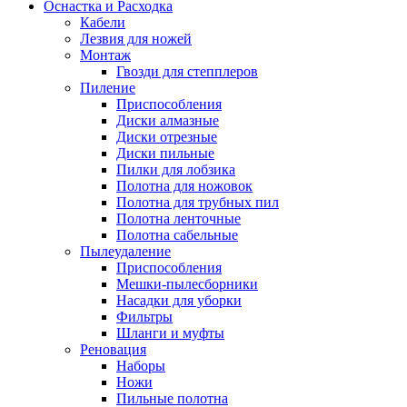
Оснастка и Расходка
Кабели
Лезвия для ножей
Монтаж
Гвозди для степплеров
Пиление
Приспособления
Диски алмазные
Диски отрезные
Диски пильные
Пилки для лобзика
Полотна для ножовок
Полотна для трубных пил
Полотна ленточные
Полотна сабельные
Пылеудаление
Приспособления
Мешки-пылесборники
Насадки для уборки
Фильтры
Шланги и муфты
Реновация
Наборы
Ножи
Пильные полотна