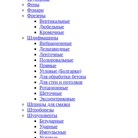
Фены
Фонари
Фрезеры
Вертикальные
Дюбельные
Кромочные
Шлифмашины
Вибрационные
Дельтавидные
Ленточные
Полировальные
Прямые
Угловые (Болгарки)
Для обработки бетона
Для стен и потолков
Ротационные
Щеточные
Эксцентриковые
Шприцы для смазки
Штроборезы
Шуруповерты
Безударные
Ударные
Импульсные
Угловые