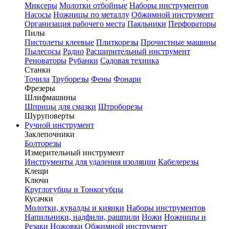
Миксеры
Молотки отбойные
Наборы инструментов
Насосы
Ножницы по металлу
Обжимной инструмент
Организация рабочего места
Паяльники
Перфораторы
Пилы
Пистолеты клеевые
Плиткорезы
Прочистные машины
Пылесосы
Радио
Расширительный инструмент
Реноваторы
Рубанки
Садовая техника
Станки
Точила
Труборезы
Фены
Фонари
Фрезеры
Шлифмашины
Шприцы для смазки
Штроборезы
Шуруповерты
Ручной инструмент
Заклепочники
Болторезы
Измерительный инструмент
Инструменты для удаления изоляции
Кабелерезы
Клещи
Ключи
Круглогубцы и Тонкогубцы
Кусачки
Молотки, кувалды и киянки
Наборы инструментов
Напильники, надфили, рашпили
Ножи
Ножницы и
Резаки
Ножовки
Обжимной инструмент