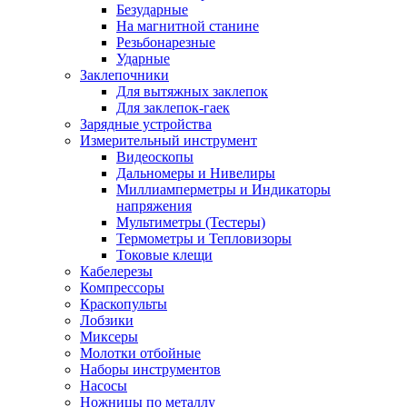
Безударные
На магнитной станине
Резьбонарезные
Ударные
Заклепочники
Для вытяжных заклепок
Для заклепок-гаек
Зарядные устройства
Измерительный инструмент
Видеоскопы
Дальномеры и Нивелиры
Миллиамперметры и Индикаторы
напряжения
Мультиметры (Тестеры)
Термометры и Тепловизоры
Токовые клещи
Кабелерезы
Компрессоры
Краскопульты
Лобзики
Миксеры
Молотки отбойные
Наборы инструментов
Насосы
Ножницы по металлу