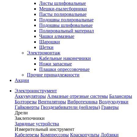
Листы шлифовальные
Мешки-пылесборники
Пасты полировальные
Подошвы полировальные
Подошвы шлифовальные
Полировальный материал
Чашки алмазные
Шарошки
Щетки
Электромонтаж
Кабельные наконечники
Ножи запасные
Плашки опрессовочные
Прочие принадлежности
Акции
Электроинструмент
Аккумуляторы
Алмазные отрезные системы
Балансиры
Болторезы
Вентиляторы
Вибротехника
Воздуходувки
Гайковерты
Гвоздезабиватели (нейлеры)
Граверы
Дрели
Заклепочники
Зарядные устройства
Измерительный инструмент
Кабелерезы
Компрессоры
Краскопульты
Лобзики