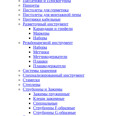
Пассатижи и Плоскогубцы
Пинцеты
Пистолеты для герметика
Пистолеты для монтажной пены
Протяжки кабельные
Разметочный инструмент
Карандаши и грифели
Маркеры
Наборы
Резьбонарезной инструмент
Наборы
Метчики
Метчикодержатели
Плашки
Плашкодержатели
Системы хранения
Специализированный инструмент
Стамески
Степлеры
Струбцины и Зажимы
Зажимы пружинные
Клещи зажимные
Специальные
Струбцины F-образные
Струбцины G-образные