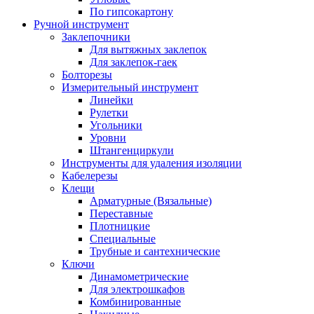
По гипсокартону
Ручной инструмент
Заклепочники
Для вытяжных заклепок
Для заклепок-гаек
Болторезы
Измерительный инструмент
Линейки
Рулетки
Угольники
Уровни
Штангенциркули
Инструменты для удаления изоляции
Кабелерезы
Клещи
Арматурные (Вязальные)
Переставные
Плотницкие
Специальные
Трубные и сантехнические
Ключи
Динамометрические
Для электрошкафов
Комбинированные