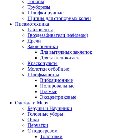
Топоры
Труборезы
Шлифки ручные
Щипцы для стопорных колец
Пневмотехника
Гайковерты
Гвоздезабиватели (нейлеры)
Дрели
Заклепочники
Для вытяжных заклепок
Для заклепок-гаек
Краскопульты
Молотки отбойные
Шлифмашины
Вибрационные
Полировальные
Прямые
Эксцентриковые
Одежда и Мерч
Беруши и Наушники
Головные уборы
Очки
Перчатки
С подогревом
Толстовки