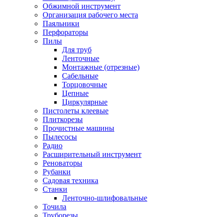
Обжимной инструмент
Организация рабочего места
Паяльники
Перфораторы
Пилы
Для труб
Ленточные
Монтажные (отрезные)
Сабельные
Торцовочные
Цепные
Циркулярные
Пистолеты клеевые
Плиткорезы
Прочистные машины
Пылесосы
Радио
Расширительный инструмент
Реноваторы
Рубанки
Садовая техника
Станки
Ленточно-шлифовальные
Точила
Труборезы