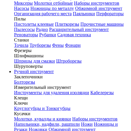
Миксеры
Молотки отбойные
Наборы инструментов
Насосы
Ножницы по металлу
Обжимной инструмент
Организация рабочего места
Паяльники
Перфораторы
Пилы
Пистолеты клеевые
Плиткорезы
Прочистные машины
Пылесосы
Радио
Расширительный инструмент
Реноваторы
Рубанки
Садовая техника
Станки
Точила
Труборезы
Фены
Фонари
Фрезеры
Шлифмашины
Шприцы для смазки
Штроборезы
Шуруповерты
Ручной инструмент
Заклепочники
Болторезы
Измерительный инструмент
Инструменты для удаления изоляции
Кабелерезы
Клещи
Ключи
Круглогубцы и Тонкогубцы
Кусачки
Молотки, кувалды и киянки
Наборы инструментов
Напильники, надфили, рашпили
Ножи
Ножницы и
Резаки
Ножовки
Обжимной инструмент