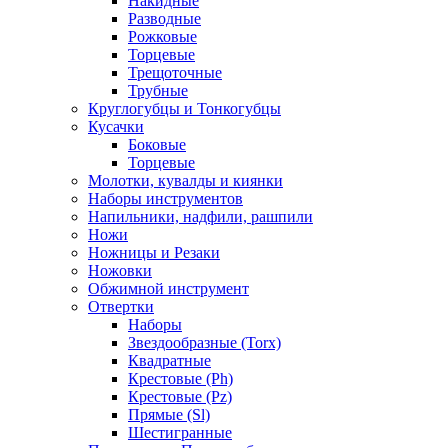
Накидные
Разводные
Рожковые
Торцевые
Трещоточные
Трубные
Круглогубцы и Тонкогубцы
Кусачки
Боковые
Торцевые
Молотки, кувалды и киянки
Наборы инструментов
Напильники, надфили, рашпили
Ножи
Ножницы и Резаки
Ножовки
Обжимной инструмент
Отвертки
Наборы
Звездообразные (Torx)
Квадратные
Крестовые (Ph)
Крестовые (Pz)
Прямые (Sl)
Шестигранные