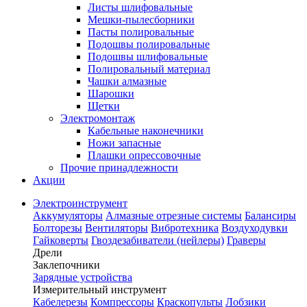
Листы шлифовальные
Мешки-пылесборники
Пасты полировальные
Подошвы полировальные
Подошвы шлифовальные
Полировальный материал
Чашки алмазные
Шарошки
Щетки
Электромонтаж
Кабельные наконечники
Ножи запасные
Плашки опрессовочные
Прочие принадлежности
Акции
Электроинструмент
Аккумуляторы
Алмазные отрезные системы
Балансиры
Болторезы
Вентиляторы
Вибротехника
Воздуходувки
Гайковерты
Гвоздезабиватели (нейлеры)
Граверы
Дрели
Заклепочники
Зарядные устройства
Измерительный инструмент
Кабелерезы
Компрессоры
Краскопульты
Лобзики