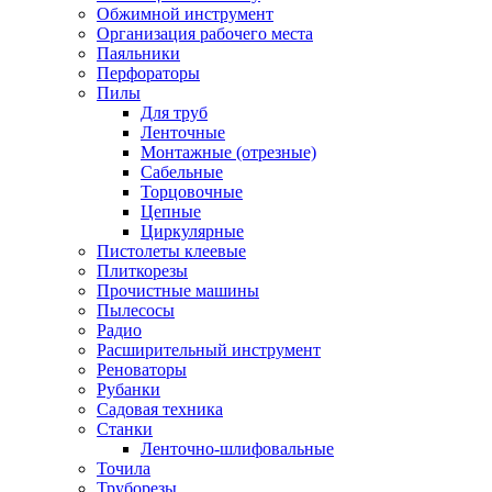
Обжимной инструмент
Организация рабочего места
Паяльники
Перфораторы
Пилы
Для труб
Ленточные
Монтажные (отрезные)
Сабельные
Торцовочные
Цепные
Циркулярные
Пистолеты клеевые
Плиткорезы
Прочистные машины
Пылесосы
Радио
Расширительный инструмент
Реноваторы
Рубанки
Садовая техника
Станки
Ленточно-шлифовальные
Точила
Труборезы