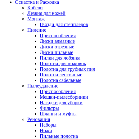
Оснастка и Расходка
Кабели
Лезвия для ножей
Монтаж
Гвозди для степплеров
Пиление
Приспособления
Диски алмазные
Диски отрезные
Диски пильные
Пилки для лобзика
Полотна для ножовок
Полотна для трубных пил
Полотна ленточные
Полотна сабельные
Пылеудаление
Приспособления
Мешки-пылесборники
Насадки для уборки
Фильтры
Шланги и муфты
Реновация
Наборы
Ножи
Пильные полотна