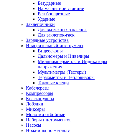
Безударные
На магнитной станине
Резьбонарезные
Ударные
Заклепочники
Для вытяжных заклепок
Для заклепок-гаек
Зарядные устройства
Измерительный инструмент
Видеоскопы
Дальномеры и Нивелиры
Миллиамперметры и Индикаторы
напряжения
Мультиметры (Тестеры)
Термометры и Тепловизоры
Токовые клещи
Кабелерезы
Компрессоры
Краскопульты
Лобзики
Миксеры
Молотки отбойные
Наборы инструментов
Насосы
Ножницы по металлу