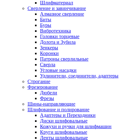
Шлифматериал
Сверление и завинчивание
Алмазное сверление
Биты
Буры
Вибротехника
Головки торцевые
Долота и Зубила
Зенкеры
Коронки
Патроны сверлильные
Сверла
Угловые насадки
Удлинители, соединители, адаптеры
Строгание
Фрезерование
Дюбели
Фрезы
Шины-направляющие
Шлифование и полирование
Адаптеры и Переходники
Диски шлифовальные
Кожухи и ручки для шлифмашин
Круги шлифовальные
Ленты шлифовальные