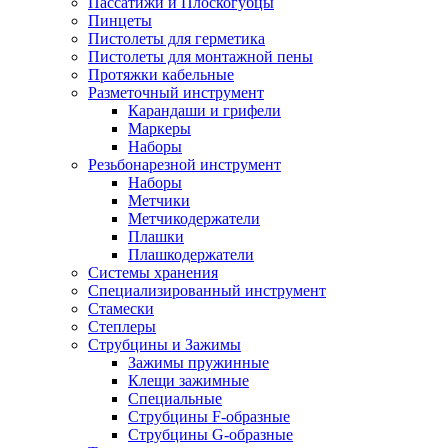
Пассатижи и Плоскогубцы
Пинцеты
Пистолеты для герметика
Пистолеты для монтажной пены
Протяжки кабельные
Разметочный инструмент
Карандаши и грифели
Маркеры
Наборы
Резьбонарезной инструмент
Наборы
Метчики
Метчикодержатели
Плашки
Плашкодержатели
Системы хранения
Специализированный инструмент
Стамески
Степлеры
Струбцины и Зажимы
Зажимы пружинные
Клещи зажимные
Специальные
Струбцины F-образные
Струбцины G-образные