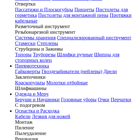
Отвертки
Пассатижи и Плоскогубцы
Пинцеты
Пистолеты для
герметика
Пистолеты для монтажной пены
Протяжки
кабельные
Разметочный инструмент
Резьбонарезной инструмент
Системы хранения
Специализированный инструмент
Стамески
Степлеры
Струбцины и Зажимы
Топоры
Труборезы
Шлифки ручные
Щипцы для
стопорных колец
Пневмотехника
Гайковерты
Гвоздезабиватели (нейлеры)
Дрели
Заклепочники
Краскопульты
Молотки отбойные
Шлифмашины
Одежда и Мерч
Беруши и Наушники
Головные уборы
Очки
Перчатки
С подогревом
Оснастка и Расходка
Кабели
Лезвия для ножей
Монтаж
Пиление
Пылеудаление
Реновация