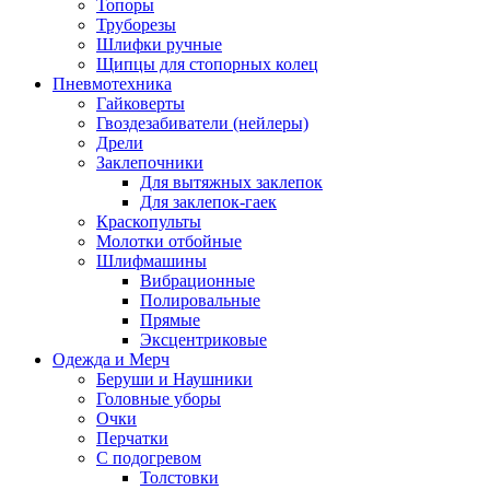
Топоры
Труборезы
Шлифки ручные
Щипцы для стопорных колец
Пневмотехника
Гайковерты
Гвоздезабиватели (нейлеры)
Дрели
Заклепочники
Для вытяжных заклепок
Для заклепок-гаек
Краскопульты
Молотки отбойные
Шлифмашины
Вибрационные
Полировальные
Прямые
Эксцентриковые
Одежда и Мерч
Беруши и Наушники
Головные уборы
Очки
Перчатки
С подогревом
Толстовки