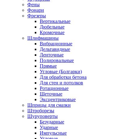
Фены
Фонари
Фрезеры
Вертикальные
Дюбельные
Кромочные
Шлифмашины
Вибрационные
Дельтавидные
Ленточные
Полировальные
Прямые
Угловые (Болгарки)
Для обработки бетона
Для стен и потолков
Ротационные
Щеточные
Эксцентриковые
Шприцы для смазки
Штроборезы
Шуруповерты
Безударные
Ударные
Импульсные
Угловые