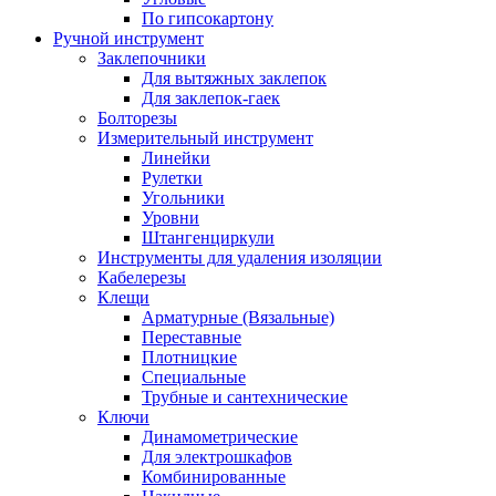
По гипсокартону
Ручной инструмент
Заклепочники
Для вытяжных заклепок
Для заклепок-гаек
Болторезы
Измерительный инструмент
Линейки
Рулетки
Угольники
Уровни
Штангенциркули
Инструменты для удаления изоляции
Кабелерезы
Клещи
Арматурные (Вязальные)
Переставные
Плотницкие
Специальные
Трубные и сантехнические
Ключи
Динамометрические
Для электрошкафов
Комбинированные