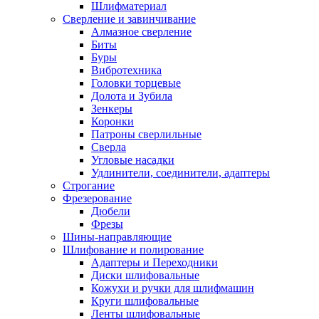
Шлифматериал
Сверление и завинчивание
Алмазное сверление
Биты
Буры
Вибротехника
Головки торцевые
Долота и Зубила
Зенкеры
Коронки
Патроны сверлильные
Сверла
Угловые насадки
Удлинители, соединители, адаптеры
Строгание
Фрезерование
Дюбели
Фрезы
Шины-направляющие
Шлифование и полирование
Адаптеры и Переходники
Диски шлифовальные
Кожухи и ручки для шлифмашин
Круги шлифовальные
Ленты шлифовальные