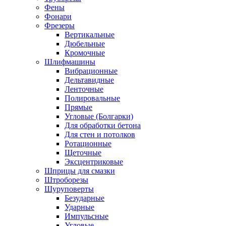
Фены
Фонари
Фрезеры
Вертикальные
Дюбельные
Кромочные
Шлифмашины
Вибрационные
Дельтавидные
Ленточные
Полировальные
Прямые
Угловые (Болгарки)
Для обработки бетона
Для стен и потолков
Ротационные
Щеточные
Эксцентриковые
Шприцы для смазки
Штроборезы
Шуруповерты
Безударные
Ударные
Импульсные
Угловые