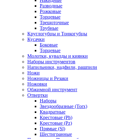
Накидные
Разводные
Рожковые
Торцевые
Трещоточные
Трубные
Круглогубцы и Тонкогубцы
Кусачки
Боковые
Торцевые
Молотки, кувалды и киянки
Наборы инструментов
Напильники, надфили, рашпили
Ножи
Ножницы и Резаки
Ножовки
Обжимной инструмент
Отвертки
Наборы
Звездообразные (Torx)
Квадратные
Крестовые (Ph)
Крестовые (Pz)
Прямые (Sl)
Шестигранные