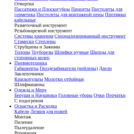
Отвертки
Пассатижи и Плоскогубцы
Пинцеты
Пистолеты для
герметика
Пистолеты для монтажной пены
Протяжки
кабельные
Разметочный инструмент
Резьбонарезной инструмент
Системы хранения
Специализированный инструмент
Стамески
Степлеры
Струбцины и Зажимы
Топоры
Труборезы
Шлифки ручные
Щипцы для
стопорных колец
Пневмотехника
Гайковерты
Гвоздезабиватели (нейлеры)
Дрели
Заклепочники
Краскопульты
Молотки отбойные
Шлифмашины
Одежда и Мерч
Беруши и Наушники
Головные уборы
Очки
Перчатки
С подогревом
Оснастка и Расходка
Кабели
Лезвия для ножей
Монтаж
Пиление
Пылеудаление
Реновация