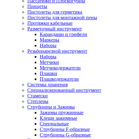
Пассатижи и Плоскогубцы
Пинцеты
Пистолеты для герметика
Пистолеты для монтажной пены
Протяжки кабельные
Разметочный инструмент
Карандаши и грифели
Маркеры
Наборы
Резьбонарезной инструмент
Наборы
Метчики
Метчикодержатели
Плашки
Плашкодержатели
Системы хранения
Специализированный инструмент
Стамески
Степлеры
Струбцины и Зажимы
Зажимы пружинные
Клещи зажимные
Специальные
Струбцины F-образные
Струбцины G-образные