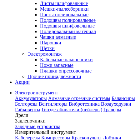
Листы шлифовальные
Мешки-пылесборники
Пасты полировальные
Подошвы полировальные
Подошвы шлифовальные
Полировальный материал
Чашки алмазные
Шарошки
Щетки
Электромонтаж
Кабельные наконечники
Ножи запасные
Плашки опрессовочные
Прочие принадлежности
Акции
Электроинструмент
Аккумуляторы
Алмазные отрезные системы
Балансиры
Болторезы
Вентиляторы
Вибротехника
Воздуходувки
Гайковерты
Гвоздезабиватели (нейлеры)
Граверы
Дрели
Заклепочники
Зарядные устройства
Измерительный инструмент
Кабелерезы
Компрессоры
Краскопульты
Лобзики