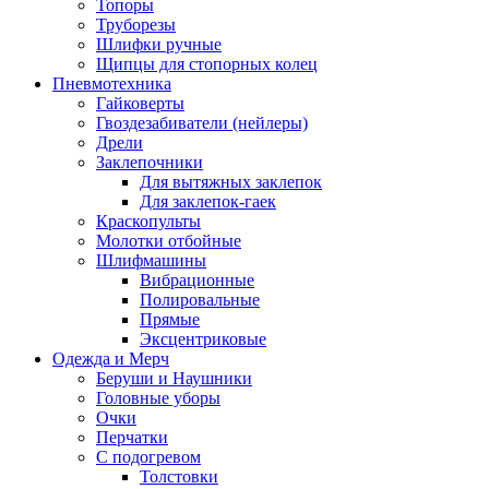
Топоры
Труборезы
Шлифки ручные
Щипцы для стопорных колец
Пневмотехника
Гайковерты
Гвоздезабиватели (нейлеры)
Дрели
Заклепочники
Для вытяжных заклепок
Для заклепок-гаек
Краскопульты
Молотки отбойные
Шлифмашины
Вибрационные
Полировальные
Прямые
Эксцентриковые
Одежда и Мерч
Беруши и Наушники
Головные уборы
Очки
Перчатки
С подогревом
Толстовки