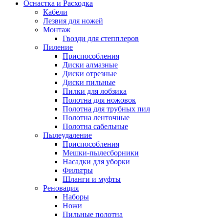
Оснастка и Расходка
Кабели
Лезвия для ножей
Монтаж
Гвозди для степплеров
Пиление
Приспособления
Диски алмазные
Диски отрезные
Диски пильные
Пилки для лобзика
Полотна для ножовок
Полотна для трубных пил
Полотна ленточные
Полотна сабельные
Пылеудаление
Приспособления
Мешки-пылесборники
Насадки для уборки
Фильтры
Шланги и муфты
Реновация
Наборы
Ножи
Пильные полотна