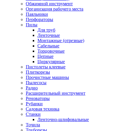
Обжимной инструмент
Организация рабочего места
Паяльники
Перфораторы
Пилы
Для труб
Ленточные
Монтажные (отрезные)
Сабельные
Торцовочные
Цепные
Циркулярные
Пистолеты клеевые
Плиткорезы
Прочистные машины
Пылесосы
Радио
Расширительный инструмент
Реноваторы
Рубанки
Садовая техника
Станки
Ленточно-шлифовальные
Точила
Труборезы