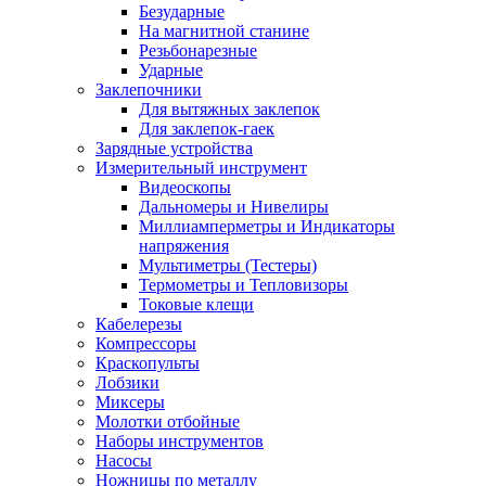
Безударные
На магнитной станине
Резьбонарезные
Ударные
Заклепочники
Для вытяжных заклепок
Для заклепок-гаек
Зарядные устройства
Измерительный инструмент
Видеоскопы
Дальномеры и Нивелиры
Миллиамперметры и Индикаторы
напряжения
Мультиметры (Тестеры)
Термометры и Тепловизоры
Токовые клещи
Кабелерезы
Компрессоры
Краскопульты
Лобзики
Миксеры
Молотки отбойные
Наборы инструментов
Насосы
Ножницы по металлу