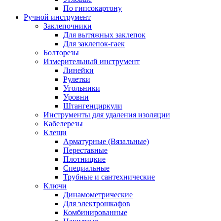
По гипсокартону
Ручной инструмент
Заклепочники
Для вытяжных заклепок
Для заклепок-гаек
Болторезы
Измерительный инструмент
Линейки
Рулетки
Угольники
Уровни
Штангенциркули
Инструменты для удаления изоляции
Кабелерезы
Клещи
Арматурные (Вязальные)
Переставные
Плотницкие
Специальные
Трубные и сантехнические
Ключи
Динамометрические
Для электрошкафов
Комбинированные