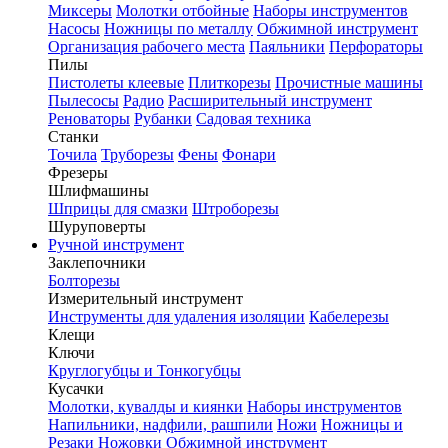
Миксеры
Молотки отбойные
Наборы инструментов
Насосы
Ножницы по металлу
Обжимной инструмент
Организация рабочего места
Паяльники
Перфораторы
Пилы
Пистолеты клеевые
Плиткорезы
Прочистные машины
Пылесосы
Радио
Расширительный инструмент
Реноваторы
Рубанки
Садовая техника
Станки
Точила
Труборезы
Фены
Фонари
Фрезеры
Шлифмашины
Шприцы для смазки
Штроборезы
Шуруповерты
Ручной инструмент
Заклепочники
Болторезы
Измерительный инструмент
Инструменты для удаления изоляции
Кабелерезы
Клещи
Ключи
Круглогубцы и Тонкогубцы
Кусачки
Молотки, кувалды и киянки
Наборы инструментов
Напильники, надфили, рашпили
Ножи
Ножницы и
Резаки
Ножовки
Обжимной инструмент