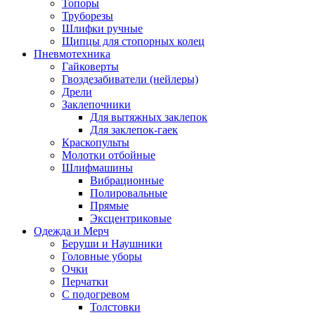
Топоры
Труборезы
Шлифки ручные
Щипцы для стопорных колец
Пневмотехника
Гайковерты
Гвоздезабиватели (нейлеры)
Дрели
Заклепочники
Для вытяжных заклепок
Для заклепок-гаек
Краскопульты
Молотки отбойные
Шлифмашины
Вибрационные
Полировальные
Прямые
Эксцентриковые
Одежда и Мерч
Беруши и Наушники
Головные уборы
Очки
Перчатки
С подогревом
Толстовки