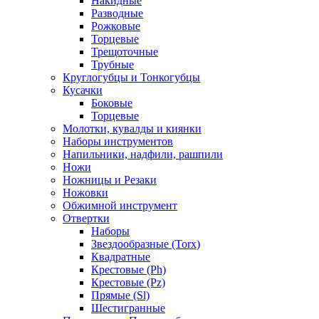
Накидные
Разводные
Рожковые
Торцевые
Трещоточные
Трубные
Круглогубцы и Тонкогубцы
Кусачки
Боковые
Торцевые
Молотки, кувалды и киянки
Наборы инструментов
Напильники, надфили, рашпили
Ножи
Ножницы и Резаки
Ножовки
Обжимной инструмент
Отвертки
Наборы
Звездообразные (Torx)
Квадратные
Крестовые (Ph)
Крестовые (Pz)
Прямые (Sl)
Шестигранные