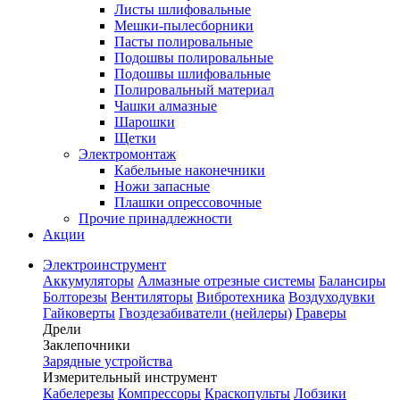
Листы шлифовальные
Мешки-пылесборники
Пасты полировальные
Подошвы полировальные
Подошвы шлифовальные
Полировальный материал
Чашки алмазные
Шарошки
Щетки
Электромонтаж
Кабельные наконечники
Ножи запасные
Плашки опрессовочные
Прочие принадлежности
Акции
Электроинструмент
Аккумуляторы
Алмазные отрезные системы
Балансиры
Болторезы
Вентиляторы
Вибротехника
Воздуходувки
Гайковерты
Гвоздезабиватели (нейлеры)
Граверы
Дрели
Заклепочники
Зарядные устройства
Измерительный инструмент
Кабелерезы
Компрессоры
Краскопульты
Лобзики