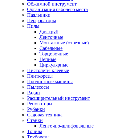
Обжимной инструмент
Организация рабочего места
Паяльники
Перфораторы
Пилы
Для труб
Ленточные
Монтажные (отрезные)
Сабельные
Торцовочные
Цепные
Циркулярные
Пистолеты клеевые
Плиткорезы
Прочистные машины
Пылесосы
Радио
Расширительный инструмент
Реноваторы
Рубанки
Садовая техника
Станки
Ленточно-шлифовальные
Точила
Труборезы