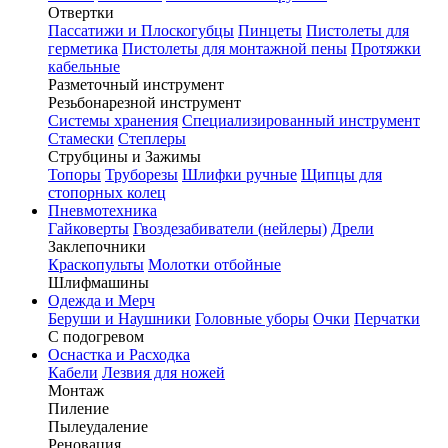
Отвертки
Пассатижи и Плоскогубцы
Пинцеты
Пистолеты для
герметика
Пистолеты для монтажной пены
Протяжки
кабельные
Разметочный инструмент
Резьбонарезной инструмент
Системы хранения
Специализированный инструмент
Стамески
Степлеры
Струбцины и Зажимы
Топоры
Труборезы
Шлифки ручные
Щипцы для
стопорных колец
Пневмотехника
Гайковерты
Гвоздезабиватели (нейлеры)
Дрели
Заклепочники
Краскопульты
Молотки отбойные
Шлифмашины
Одежда и Мерч
Беруши и Наушники
Головные уборы
Очки
Перчатки
С подогревом
Оснастка и Расходка
Кабели
Лезвия для ножей
Монтаж
Пиление
Пылеудаление
Реновация