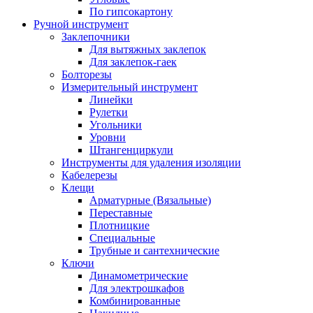
По гипсокартону
Ручной инструмент
Заклепочники
Для вытяжных заклепок
Для заклепок-гаек
Болторезы
Измерительный инструмент
Линейки
Рулетки
Угольники
Уровни
Штангенциркули
Инструменты для удаления изоляции
Кабелерезы
Клещи
Арматурные (Вязальные)
Переставные
Плотницкие
Специальные
Трубные и сантехнические
Ключи
Динамометрические
Для электрошкафов
Комбинированные