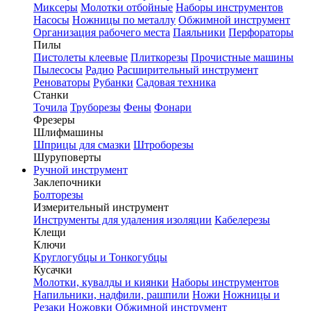
Миксеры
Молотки отбойные
Наборы инструментов
Насосы
Ножницы по металлу
Обжимной инструмент
Организация рабочего места
Паяльники
Перфораторы
Пилы
Пистолеты клеевые
Плиткорезы
Прочистные машины
Пылесосы
Радио
Расширительный инструмент
Реноваторы
Рубанки
Садовая техника
Станки
Точила
Труборезы
Фены
Фонари
Фрезеры
Шлифмашины
Шприцы для смазки
Штроборезы
Шуруповерты
Ручной инструмент
Заклепочники
Болторезы
Измерительный инструмент
Инструменты для удаления изоляции
Кабелерезы
Клещи
Ключи
Круглогубцы и Тонкогубцы
Кусачки
Молотки, кувалды и киянки
Наборы инструментов
Напильники, надфили, рашпили
Ножи
Ножницы и
Резаки
Ножовки
Обжимной инструмент