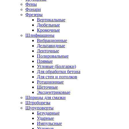
Фены
Фонари
Фрезеры
Вертикальные
Дюбельные
Кромочные
Шлифмашины
Вибрационные
Дельтавидные
Ленточные
Полировальные
Прямые
Угловые (Болгарки)
Для обработки бетона
Для стен и потолков
Ротационные
Щеточные
Эксцентриковые
Шприцы для смазки
Штроборезы
Шуруповерты
Безударные
Ударные
Импульсные
Угловые