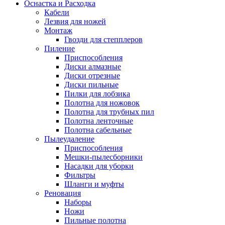
Оснастка и Расходка
Кабели
Лезвия для ножей
Монтаж
Гвозди для степплеров
Пиление
Приспособления
Диски алмазные
Диски отрезные
Диски пильные
Пилки для лобзика
Полотна для ножовок
Полотна для трубных пил
Полотна ленточные
Полотна сабельные
Пылеудаление
Приспособления
Мешки-пылесборники
Насадки для уборки
Фильтры
Шланги и муфты
Реновация
Наборы
Ножи
Пильные полотна