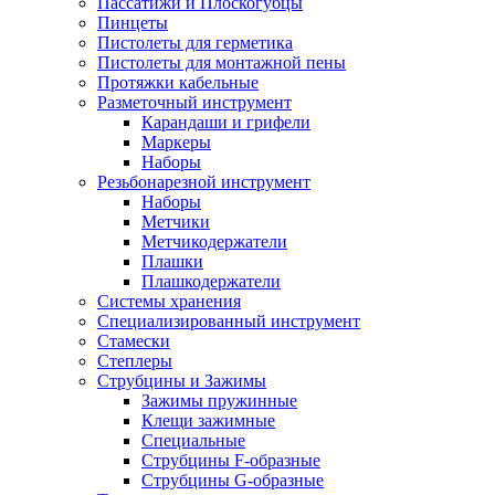
Пассатижи и Плоскогубцы
Пинцеты
Пистолеты для герметика
Пистолеты для монтажной пены
Протяжки кабельные
Разметочный инструмент
Карандаши и грифели
Маркеры
Наборы
Резьбонарезной инструмент
Наборы
Метчики
Метчикодержатели
Плашки
Плашкодержатели
Системы хранения
Специализированный инструмент
Стамески
Степлеры
Струбцины и Зажимы
Зажимы пружинные
Клещи зажимные
Специальные
Струбцины F-образные
Струбцины G-образные