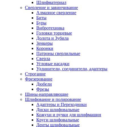
Шлифматериал
Сверление и завинчивание
Алмазное сверление
Биты
Буры
Вибротехника
Головки торцевые
Долота и Зубила
Зенкеры
Коронки
Патроны сверлильные
Сверла
Угловые насадки
Удлинители, соединители, адаптеры
Строгание
Фрезерование
Дюбели
Фрезы
Шины-направляющие
Шлифование и полирование
Адаптеры и Переходники
Диски шлифовальные
Кожухи и ручки для шлифмашин
Круги шлифовальные
Ленты шлифовальные