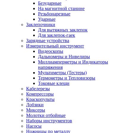
Безударные
На магнитной станине
Резьбонарезные
Ударные
Заклепочники
Для вытяжных заклепок
Для заклепок-гаек
Зарядные устройства
Измерительный инструмент
Видеоскопы
Дальномеры и Нивелиры
Миллиамперметры и Индикаторы
напряжения
Мультиметры (Тестеры)
Термометры и Тепловизоры
Токовые клещи
Кабелерезы
Компрессоры
Краскопульты
Лобзики
Миксеры
Молотки отбойные
Наборы инструментов
Насосы
Ножницы по металлу