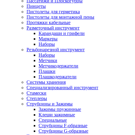
Пассатижи и Плоскогубцы
Пинцеты
Пистолеты для герметика
Пистолеты для монтажной пены
Протяжки кабельные
Разметочный инструмент
Карандаши и грифели
Маркеры
Наборы
Резьбонарезной инструмент
Наборы
Метчики
Метчикодержатели
Плашки
Плашкодержатели
Системы хранения
Специализированный инструмент
Стамески
Степлеры
Струбцины и Зажимы
Зажимы пружинные
Клещи зажимные
Специальные
Струбцины F-образные
Струбцины G-образные