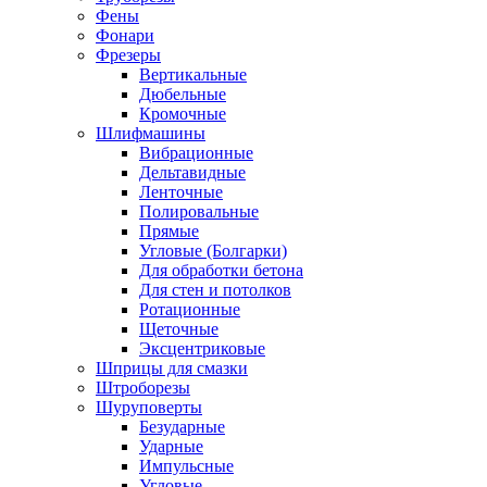
Фены
Фонари
Фрезеры
Вертикальные
Дюбельные
Кромочные
Шлифмашины
Вибрационные
Дельтавидные
Ленточные
Полировальные
Прямые
Угловые (Болгарки)
Для обработки бетона
Для стен и потолков
Ротационные
Щеточные
Эксцентриковые
Шприцы для смазки
Штроборезы
Шуруповерты
Безударные
Ударные
Импульсные
Угловые