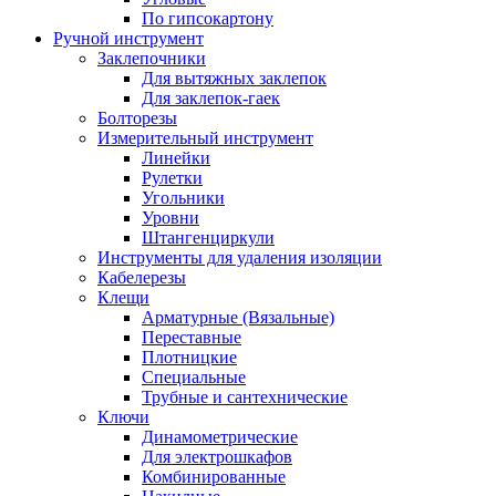
По гипсокартону
Ручной инструмент
Заклепочники
Для вытяжных заклепок
Для заклепок-гаек
Болторезы
Измерительный инструмент
Линейки
Рулетки
Угольники
Уровни
Штангенциркули
Инструменты для удаления изоляции
Кабелерезы
Клещи
Арматурные (Вязальные)
Переставные
Плотницкие
Специальные
Трубные и сантехнические
Ключи
Динамометрические
Для электрошкафов
Комбинированные