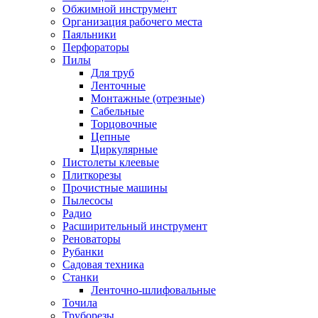
Обжимной инструмент
Организация рабочего места
Паяльники
Перфораторы
Пилы
Для труб
Ленточные
Монтажные (отрезные)
Сабельные
Торцовочные
Цепные
Циркулярные
Пистолеты клеевые
Плиткорезы
Прочистные машины
Пылесосы
Радио
Расширительный инструмент
Реноваторы
Рубанки
Садовая техника
Станки
Ленточно-шлифовальные
Точила
Труборезы