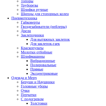
Топоры
Труборезы
Шлифки ручные
Щипцы для стопорных колец
Пневмотехника
Гайковерты
Гвоздезабиватели (нейлеры)
Дрели
Заклепочники
Для вытяжных заклепок
Для заклепок-гаек
Краскопульты
Молотки отбойные
Шлифмашины
Вибрационные
Полировальные
Прямые
Эксцентриковые
Одежда и Мерч
Беруши и Наушники
Головные уборы
Очки
Перчатки
С подогревом
Толстовки