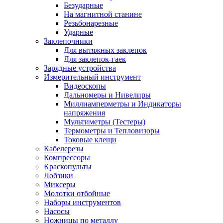
Безударные
На магнитной станине
Резьбонарезные
Ударные
Заклепочники
Для вытяжных заклепок
Для заклепок-гаек
Зарядные устройства
Измерительный инструмент
Видеоскопы
Дальномеры и Нивелиры
Миллиамперметры и Индикаторы
напряжения
Мультиметры (Тестеры)
Термометры и Тепловизоры
Токовые клещи
Кабелерезы
Компрессоры
Краскопульты
Лобзики
Миксеры
Молотки отбойные
Наборы инструментов
Насосы
Ножницы по металлу