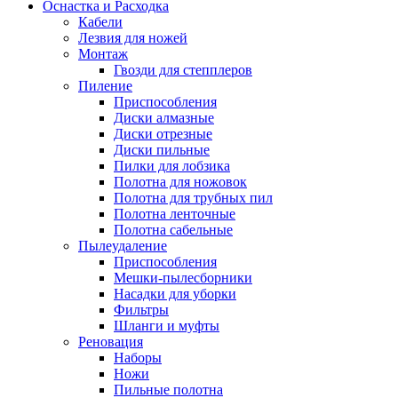
Оснастка и Расходка
Кабели
Лезвия для ножей
Монтаж
Гвозди для степплеров
Пиление
Приспособления
Диски алмазные
Диски отрезные
Диски пильные
Пилки для лобзика
Полотна для ножовок
Полотна для трубных пил
Полотна ленточные
Полотна сабельные
Пылеудаление
Приспособления
Мешки-пылесборники
Насадки для уборки
Фильтры
Шланги и муфты
Реновация
Наборы
Ножи
Пильные полотна