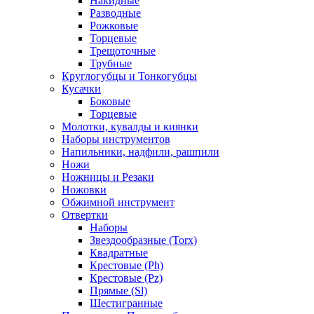
Накидные
Разводные
Рожковые
Торцевые
Трещоточные
Трубные
Круглогубцы и Тонкогубцы
Кусачки
Боковые
Торцевые
Молотки, кувалды и киянки
Наборы инструментов
Напильники, надфили, рашпили
Ножи
Ножницы и Резаки
Ножовки
Обжимной инструмент
Отвертки
Наборы
Звездообразные (Torx)
Квадратные
Крестовые (Ph)
Крестовые (Pz)
Прямые (Sl)
Шестигранные