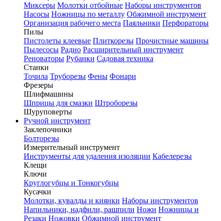
Миксеры
Молотки отбойные
Наборы инструментов
Насосы
Ножницы по металлу
Обжимной инструмент
Организация рабочего места
Паяльники
Перфораторы
Пилы
Пистолеты клеевые
Плиткорезы
Прочистные машины
Пылесосы
Радио
Расширительный инструмент
Реноваторы
Рубанки
Садовая техника
Станки
Точила
Труборезы
Фены
Фонари
Фрезеры
Шлифмашины
Шприцы для смазки
Штроборезы
Шуруповерты
Ручной инструмент
Заклепочники
Болторезы
Измерительный инструмент
Инструменты для удаления изоляции
Кабелерезы
Клещи
Ключи
Круглогубцы и Тонкогубцы
Кусачки
Молотки, кувалды и киянки
Наборы инструментов
Напильники, надфили, рашпили
Ножи
Ножницы и
Резаки
Ножовки
Обжимной инструмент