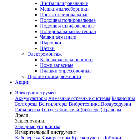
Листы шлифовальные
Мешки-пылесборники
Пасты полировальные
Подошвы полировальные
Подошвы шлифовальные
Полировальный материал
Чашки алмазные
Шарошки
Щетки
Электромонтаж
Кабельные наконечники
Ножи запасные
Плашки опрессовочные
Прочие принадлежности
Акции
Электроинструмент
Аккумуляторы
Алмазные отрезные системы
Балансиры
Болторезы
Вентиляторы
Вибротехника
Воздуходувки
Гайковерты
Гвоздезабиватели (нейлеры)
Граверы
Дрели
Заклепочники
Зарядные устройства
Измерительный инструмент
Кабелерезы
Компрессоры
Краскопульты
Лобзики