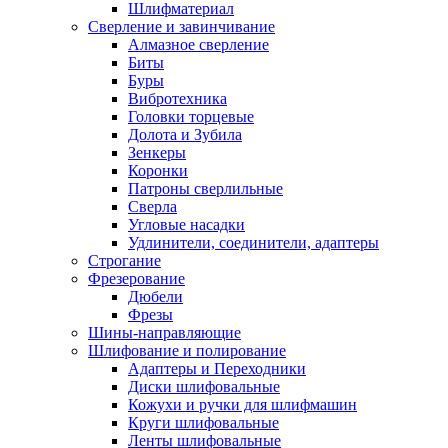
Шлифматериал
Сверление и завинчивание
Алмазное сверление
Биты
Буры
Вибротехника
Головки торцевые
Долота и Зубила
Зенкеры
Коронки
Патроны сверлильные
Сверла
Угловые насадки
Удлинители, соединители, адаптеры
Строгание
Фрезерование
Дюбели
Фрезы
Шины-направляющие
Шлифование и полирование
Адаптеры и Переходники
Диски шлифовальные
Кожухи и ручки для шлифмашин
Круги шлифовальные
Ленты шлифовальные