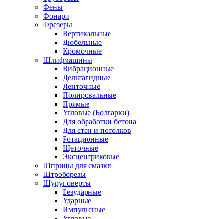
Фены
Фонари
Фрезеры
Вертикальные
Дюбельные
Кромочные
Шлифмашины
Вибрационные
Дельтавидные
Ленточные
Полировальные
Прямые
Угловые (Болгарки)
Для обработки бетона
Для стен и потолков
Ротационные
Щеточные
Эксцентриковые
Шприцы для смазки
Штроборезы
Шуруповерты
Безударные
Ударные
Импульсные
Угловые