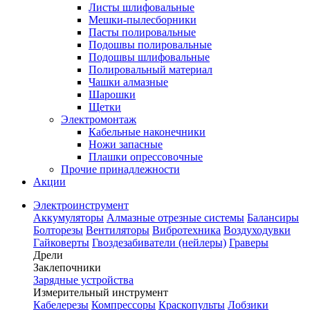
Листы шлифовальные
Мешки-пылесборники
Пасты полировальные
Подошвы полировальные
Подошвы шлифовальные
Полировальный материал
Чашки алмазные
Шарошки
Щетки
Электромонтаж
Кабельные наконечники
Ножи запасные
Плашки опрессовочные
Прочие принадлежности
Акции
Электроинструмент
Аккумуляторы
Алмазные отрезные системы
Балансиры
Болторезы
Вентиляторы
Вибротехника
Воздуходувки
Гайковерты
Гвоздезабиватели (нейлеры)
Граверы
Дрели
Заклепочники
Зарядные устройства
Измерительный инструмент
Кабелерезы
Компрессоры
Краскопульты
Лобзики