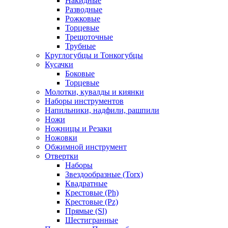
Накидные
Разводные
Рожковые
Торцевые
Трещоточные
Трубные
Круглогубцы и Тонкогубцы
Кусачки
Боковые
Торцевые
Молотки, кувалды и киянки
Наборы инструментов
Напильники, надфили, рашпили
Ножи
Ножницы и Резаки
Ножовки
Обжимной инструмент
Отвертки
Наборы
Звездообразные (Torx)
Квадратные
Крестовые (Ph)
Крестовые (Pz)
Прямые (Sl)
Шестигранные