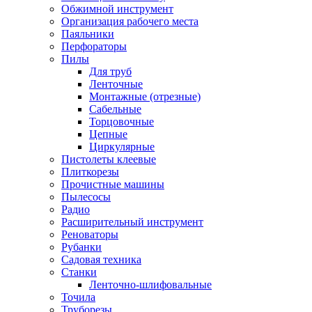
Обжимной инструмент
Организация рабочего места
Паяльники
Перфораторы
Пилы
Для труб
Ленточные
Монтажные (отрезные)
Сабельные
Торцовочные
Цепные
Циркулярные
Пистолеты клеевые
Плиткорезы
Прочистные машины
Пылесосы
Радио
Расширительный инструмент
Реноваторы
Рубанки
Садовая техника
Станки
Ленточно-шлифовальные
Точила
Труборезы