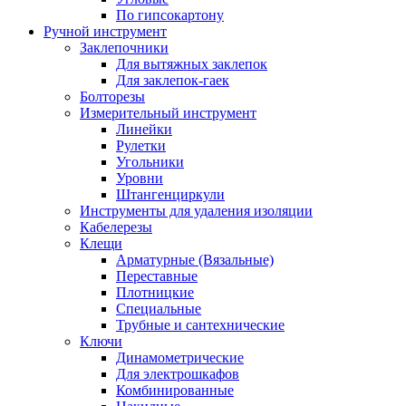
По гипсокартону
Ручной инструмент
Заклепочники
Для вытяжных заклепок
Для заклепок-гаек
Болторезы
Измерительный инструмент
Линейки
Рулетки
Угольники
Уровни
Штангенциркули
Инструменты для удаления изоляции
Кабелерезы
Клещи
Арматурные (Вязальные)
Переставные
Плотницкие
Специальные
Трубные и сантехнические
Ключи
Динамометрические
Для электрошкафов
Комбинированные