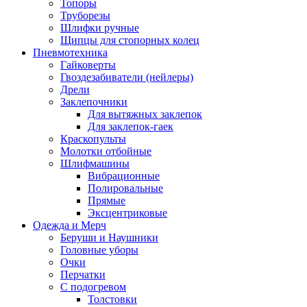
Топоры
Труборезы
Шлифки ручные
Щипцы для стопорных колец
Пневмотехника
Гайковерты
Гвоздезабиватели (нейлеры)
Дрели
Заклепочники
Для вытяжных заклепок
Для заклепок-гаек
Краскопульты
Молотки отбойные
Шлифмашины
Вибрационные
Полировальные
Прямые
Эксцентриковые
Одежда и Мерч
Беруши и Наушники
Головные уборы
Очки
Перчатки
С подогревом
Толстовки