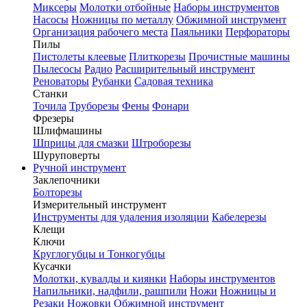
Миксеры
Молотки отбойные
Наборы инструментов
Насосы
Ножницы по металлу
Обжимной инструмент
Организация рабочего места
Паяльники
Перфораторы
Пилы
Пистолеты клеевые
Плиткорезы
Прочистные машины
Пылесосы
Радио
Расширительный инструмент
Реноваторы
Рубанки
Садовая техника
Станки
Точила
Труборезы
Фены
Фонари
Фрезеры
Шлифмашины
Шприцы для смазки
Штроборезы
Шуруповерты
Ручной инструмент
Заклепочники
Болторезы
Измерительный инструмент
Инструменты для удаления изоляции
Кабелерезы
Клещи
Ключи
Круглогубцы и Тонкогубцы
Кусачки
Молотки, кувалды и киянки
Наборы инструментов
Напильники, надфили, рашпили
Ножи
Ножницы и
Резаки
Ножовки
Обжимной инструмент