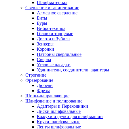
Шлифматериал
Сверление и завинчивание
Алмазное сверление
Биты
Буры
Вибротехника
Головки торцевые
Долота и Зубила
Зенкеры
Коронки
Патроны сверлильные
Сверла
Угловые насадки
Удлинители, соединители, адаптеры
Строгание
Фрезерование
Дюбели
Фрезы
Шины-направляющие
Шлифование и полирование
Адаптеры и Переходники
Диски шлифовальные
Кожухи и ручки для шлифмашин
Круги шлифовальные
Ленты шлифовальные