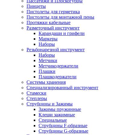
Пассатижи и Плоскогубцы
Пинцеты
Пистолеты для герметика
Пистолеты для монтажной пены
Протяжки кабельные
Разметочный инструмент
Карандаши и грифели
Маркеры
Наборы
Резьбонарезной инструмент
Наборы
Метчики
Метчикодержатели
Плашки
Плашкодержатели
Системы хранения
Специализированный инструмент
Стамески
Степлеры
Струбцины и Зажимы
Зажимы пружинные
Клещи зажимные
Специальные
Струбцины F-образные
Струбцины G-образные