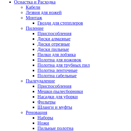
Оснастка и Расходка
Кабели
Лезвия для ножей
Монтаж
Гвозди для степплеров
Пиление
Приспособления
Диски алмазные
Диски отрезные
Диски пильные
Пилки для лобзика
Полотна для ножовок
Полотна для трубных пил
Полотна ленточные
Полотна сабельные
Пылеудаление
Приспособления
Мешки-пылесборники
Насадки для уборки
Фильтры
Шланги и муфты
Реновация
Наборы
Ножи
Пильные полотна