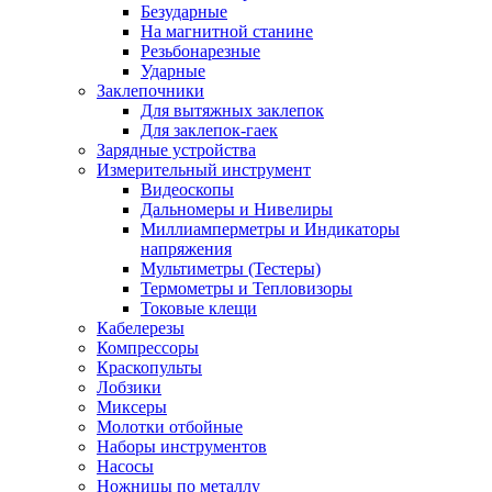
Безударные
На магнитной станине
Резьбонарезные
Ударные
Заклепочники
Для вытяжных заклепок
Для заклепок-гаек
Зарядные устройства
Измерительный инструмент
Видеоскопы
Дальномеры и Нивелиры
Миллиамперметры и Индикаторы
напряжения
Мультиметры (Тестеры)
Термометры и Тепловизоры
Токовые клещи
Кабелерезы
Компрессоры
Краскопульты
Лобзики
Миксеры
Молотки отбойные
Наборы инструментов
Насосы
Ножницы по металлу