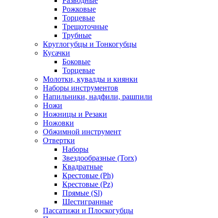
Разводные
Рожковые
Торцевые
Трещоточные
Трубные
Круглогубцы и Тонкогубцы
Кусачки
Боковые
Торцевые
Молотки, кувалды и киянки
Наборы инструментов
Напильники, надфили, рашпили
Ножи
Ножницы и Резаки
Ножовки
Обжимной инструмент
Отвертки
Наборы
Звездообразные (Torx)
Квадратные
Крестовые (Ph)
Крестовые (Pz)
Прямые (Sl)
Шестигранные
Пассатижи и Плоскогубцы