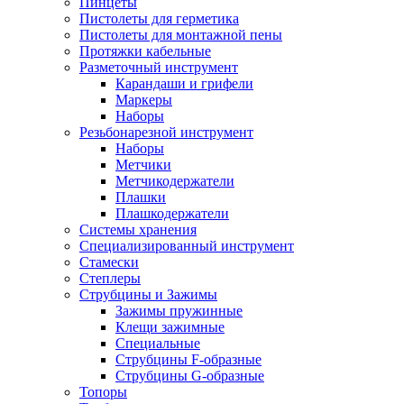
Пинцеты
Пистолеты для герметика
Пистолеты для монтажной пены
Протяжки кабельные
Разметочный инструмент
Карандаши и грифели
Маркеры
Наборы
Резьбонарезной инструмент
Наборы
Метчики
Метчикодержатели
Плашки
Плашкодержатели
Системы хранения
Специализированный инструмент
Стамески
Степлеры
Струбцины и Зажимы
Зажимы пружинные
Клещи зажимные
Специальные
Струбцины F-образные
Струбцины G-образные
Топоры