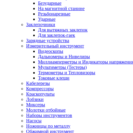
Безударные
На магнитной станине
Резьбонарезные
Ударные
Заклепочники
Для вытяжных заклепок
Для заклепок-гаек
Зарядные устройства
Измерительный инструмент
Видеоскопы
Дальномеры и Нивелиры
Миллиамперметры и Индикаторы напряжени
Мультиметры (Тестеры)
Термометры и Тепловизоры
Токовые клещи
Кабелерезы
Компрессоры
Краскопульты
Лобзики
Миксеры
Молотки отбойные
Наборы инструментов
Насосы
Ножницы по металлу
Обжимной инструмент