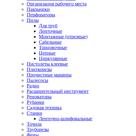
Организация рабочего места
Паяльники
Перфораторы
Пилы
Для труб
Ленточные
Монтажные (отрезные)
Сабельные
Торцовочные
Цепные
Циркулярные
Пистолеты клеевые
Плиткорезы
Прочистные машины
Пылесосы
Радио
Расширительный инструмент
Реноваторы
Рубанки
Садовая техника
Станки
Ленточно-шлифовальные
Точила
Труборезы
Фены