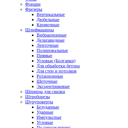
Фонари
Фрезеры
Вертикальные
Дюбельные
Кромочные
Шлифмашины
Вибрационные
Дельтавидные
Ленточные
Полировальные
Прямые
Угловые (Болгарки)
Для обработки бетона
Для стен и потолков
Ротационные
Щеточные
Эксцентриковые
Шприцы для смазки
Штроборезы
Шуруповерты
Безударные
Ударные
Импульсные
Угловые
По гипсокартону