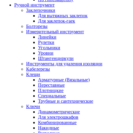
Ручной инструмент
Заклепочники
Для вытяжных заклепок
Для заклепок-гаек
Болторезы
Измерительный инструмент
Линейки
Рулетки
Угольники
Уровни
Штангенциркули
Инструменты для удаления изоляции
Кабелерезы
Клещи
Арматурные (Вязальные)
Переставные
Плотницкие
Специальные
Трубные и сантехнические
Ключи
Динамометрические
Для электрошкафов
Комбинированные
Накидные