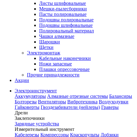
Листы шлифовальные
Мешки-пылесборники
Пасты полировальные
Подошвы полировальные
Подошвы шлифовальные
Полировальный материал
Чашки алмазные
Шарошки
Щетки
Электромонтаж
Кабельные наконечники
Ножи запасные
Плашки опрессовочные
Прочие принадлежности
Акции
Электроинструмент
Аккумуляторы
Алмазные отрезные системы
Балансиры
Болторезы
Вентиляторы
Вибротехника
Воздуходувки
Гайковерты
Гвоздезабиватели (нейлеры)
Граверы
Дрели
Заклепочники
Зарядные устройства
Измерительный инструмент
Кабелерезы
Компрессоры
Краскопульты
Лобзики