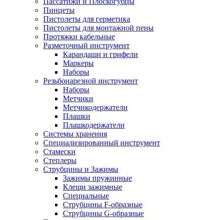
Пассатижи и Плоскогубцы
Пинцеты
Пистолеты для герметика
Пистолеты для монтажной пены
Протяжки кабельные
Разметочный инструмент
Карандаши и грифели
Маркеры
Наборы
Резьбонарезной инструмент
Наборы
Метчики
Метчикодержатели
Плашки
Плашкодержатели
Системы хранения
Специализированный инструмент
Стамески
Степлеры
Струбцины и Зажимы
Зажимы пружинные
Клещи зажимные
Специальные
Струбцины F-образные
Струбцины G-образные