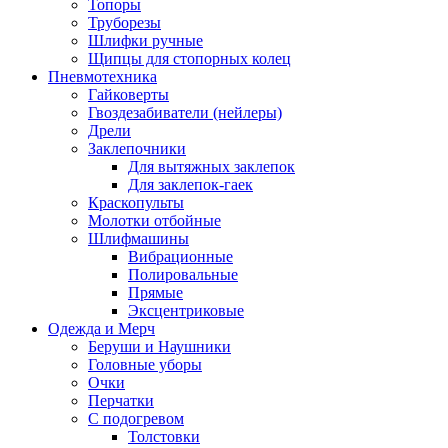
Топоры
Труборезы
Шлифки ручные
Щипцы для стопорных колец
Пневмотехника
Гайковерты
Гвоздезабиватели (нейлеры)
Дрели
Заклепочники
Для вытяжных заклепок
Для заклепок-гаек
Краскопульты
Молотки отбойные
Шлифмашины
Вибрационные
Полировальные
Прямые
Эксцентриковые
Одежда и Мерч
Беруши и Наушники
Головные уборы
Очки
Перчатки
С подогревом
Толстовки