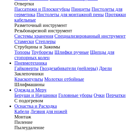
Отвертки
Пассатижи и Плоскогубцы
Пинцеты
Пистолеты для
герметика
Пистолеты для монтажной пены
Протяжки
кабельные
Разметочный инструмент
Резьбонарезной инструмент
Системы хранения
Специализированный инструмент
Стамески
Степлеры
Струбцины и Зажимы
Топоры
Труборезы
Шлифки ручные
Щипцы для
стопорных колец
Пневмотехника
Гайковерты
Гвоздезабиватели (нейлеры)
Дрели
Заклепочники
Краскопульты
Молотки отбойные
Шлифмашины
Одежда и Мерч
Беруши и Наушники
Головные уборы
Очки
Перчатки
С подогревом
Оснастка и Расходка
Кабели
Лезвия для ножей
Монтаж
Пиление
Пылеудаление