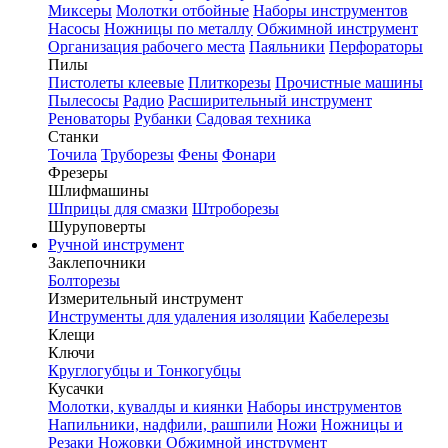
Миксеры
Молотки отбойные
Наборы инструментов
Насосы
Ножницы по металлу
Обжимной инструмент
Организация рабочего места
Паяльники
Перфораторы
Пилы
Пистолеты клеевые
Плиткорезы
Прочистные машины
Пылесосы
Радио
Расширительный инструмент
Реноваторы
Рубанки
Садовая техника
Станки
Точила
Труборезы
Фены
Фонари
Фрезеры
Шлифмашины
Шприцы для смазки
Штроборезы
Шуруповерты
Ручной инструмент
Заклепочники
Болторезы
Измерительный инструмент
Инструменты для удаления изоляции
Кабелерезы
Клещи
Ключи
Круглогубцы и Тонкогубцы
Кусачки
Молотки, кувалды и киянки
Наборы инструментов
Напильники, надфили, рашпили
Ножи
Ножницы и
Резаки
Ножовки
Обжимной инструмент