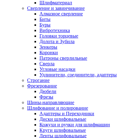
Шлифматериал
Сверление и завинчивание
Алмазное сверление
Биты
Буры
Вибротехника
Головки торцевые
Долота и Зубила
Зенкеры
Коронки
Патроны сверлильные
Сверла
Угловые насадки
Удлинители, соединители, адаптеры
Строгание
Фрезерование
Дюбели
Фрезы
Шины-направляющие
Шлифование и полирование
Адаптеры и Переходники
Диски шлифовальные
Кожухи и ручки для шлифмашин
Круги шлифовальные
Ленты шлифовальные