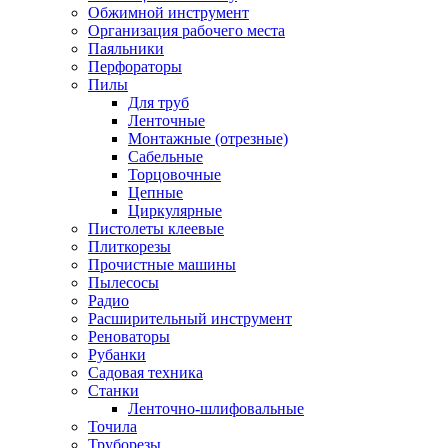
Обжимной инструмент
Организация рабочего места
Паяльники
Перфораторы
Пилы
Для труб
Ленточные
Монтажные (отрезные)
Сабельные
Торцовочные
Цепные
Циркулярные
Пистолеты клеевые
Плиткорезы
Прочистные машины
Пылесосы
Радио
Расширительный инструмент
Реноваторы
Рубанки
Садовая техника
Станки
Ленточно-шлифовальные
Точила
Труборезы