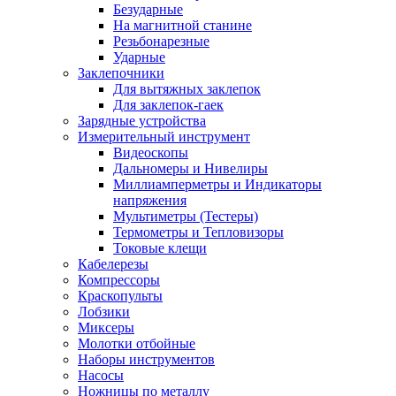
Безударные
На магнитной станине
Резьбонарезные
Ударные
Заклепочники
Для вытяжных заклепок
Для заклепок-гаек
Зарядные устройства
Измерительный инструмент
Видеоскопы
Дальномеры и Нивелиры
Миллиамперметры и Индикаторы
напряжения
Мультиметры (Тестеры)
Термометры и Тепловизоры
Токовые клещи
Кабелерезы
Компрессоры
Краскопульты
Лобзики
Миксеры
Молотки отбойные
Наборы инструментов
Насосы
Ножницы по металлу