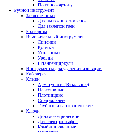
По гипсокартону
Ручной инструмент
Заклепочники
Для вытяжных заклепок
Для заклепок-гаек
Болторезы
Измерительный инструмент
Линейки
Рулетки
Угольники
Уровни
Штангенциркули
Инструменты для удаления изоляции
Кабелерезы
Клещи
Арматурные (Вязальные)
Переставные
Плотницкие
Специальные
Трубные и сантехнические
Ключи
Динамометрические
Для электрошкафов
Комбинированные