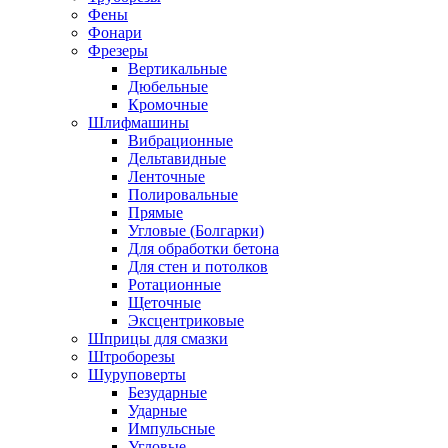
Фены
Фонари
Фрезеры
Вертикальные
Дюбельные
Кромочные
Шлифмашины
Вибрационные
Дельтавидные
Ленточные
Полировальные
Прямые
Угловые (Болгарки)
Для обработки бетона
Для стен и потолков
Ротационные
Щеточные
Эксцентриковые
Шприцы для смазки
Штроборезы
Шуруповерты
Безударные
Ударные
Импульсные
Угловые