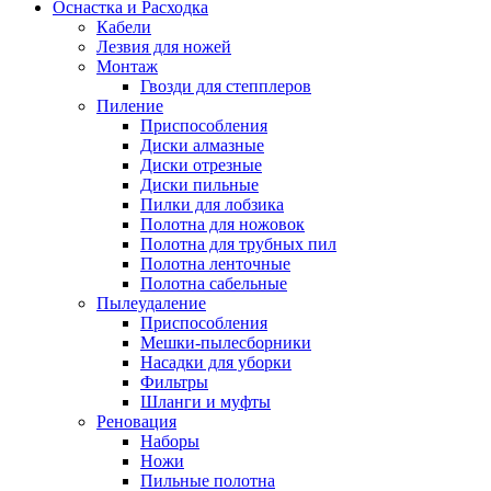
Оснастка и Расходка
Кабели
Лезвия для ножей
Монтаж
Гвозди для степплеров
Пиление
Приспособления
Диски алмазные
Диски отрезные
Диски пильные
Пилки для лобзика
Полотна для ножовок
Полотна для трубных пил
Полотна ленточные
Полотна сабельные
Пылеудаление
Приспособления
Мешки-пылесборники
Насадки для уборки
Фильтры
Шланги и муфты
Реновация
Наборы
Ножи
Пильные полотна