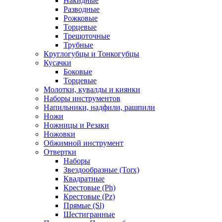
Накидные
Разводные
Рожковые
Торцевые
Трещоточные
Трубные
Круглогубцы и Тонкогубцы
Кусачки
Боковые
Торцевые
Молотки, кувалды и киянки
Наборы инструментов
Напильники, надфили, рашпили
Ножи
Ножницы и Резаки
Ножовки
Обжимной инструмент
Отвертки
Наборы
Звездообразные (Torx)
Квадратные
Крестовые (Ph)
Крестовые (Pz)
Прямые (Sl)
Шестигранные