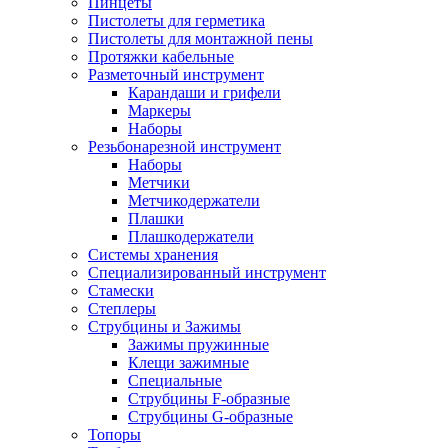
Пинцеты
Пистолеты для герметика
Пистолеты для монтажной пены
Протяжки кабельные
Разметочный инструмент
Карандаши и грифели
Маркеры
Наборы
Резьбонарезной инструмент
Наборы
Метчики
Метчикодержатели
Плашки
Плашкодержатели
Системы хранения
Специализированный инструмент
Стамески
Степлеры
Струбцины и Зажимы
Зажимы пружинные
Клещи зажимные
Специальные
Струбцины F-образные
Струбцины G-образные
Топоры