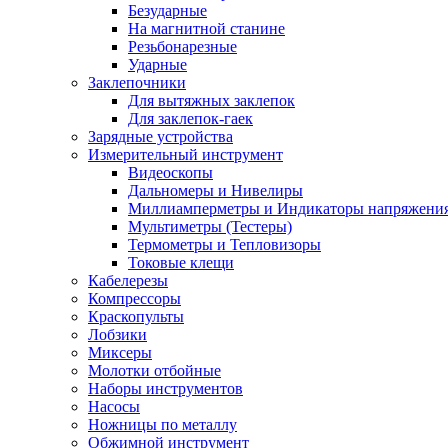
Безударные
На магнитной станине
Резьбонарезные
Ударные
Заклепочники
Для вытяжных заклепок
Для заклепок-гаек
Зарядные устройства
Измерительный инструмент
Видеоскопы
Дальномеры и Нивелиры
Миллиамперметры и Индикаторы напряжени
Мультиметры (Тестеры)
Термометры и Тепловизоры
Токовые клещи
Кабелерезы
Компрессоры
Краскопульты
Лобзики
Миксеры
Молотки отбойные
Наборы инструментов
Насосы
Ножницы по металлу
Обжимной инструмент