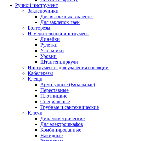
Ручной инструмент
Заклепочники
Для вытяжных заклепок
Для заклепок-гаек
Болторезы
Измерительный инструмент
Линейки
Рулетки
Угольники
Уровни
Штангенциркули
Инструменты для удаления изоляции
Кабелерезы
Клещи
Арматурные (Вязальные)
Переставные
Плотницкие
Специальные
Трубные и сантехнические
Ключи
Динамометрические
Для электрошкафов
Комбинированные
Накидные