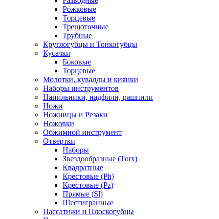
Разводные
Рожковые
Торцевые
Трещоточные
Трубные
Круглогубцы и Тонкогубцы
Кусачки
Боковые
Торцевые
Молотки, кувалды и киянки
Наборы инструментов
Напильники, надфили, рашпили
Ножи
Ножницы и Резаки
Ножовки
Обжимной инструмент
Отвертки
Наборы
Звездообразные (Torx)
Квадратные
Крестовые (Ph)
Крестовые (Pz)
Прямые (Sl)
Шестигранные
Пассатижи и Плоскогубцы