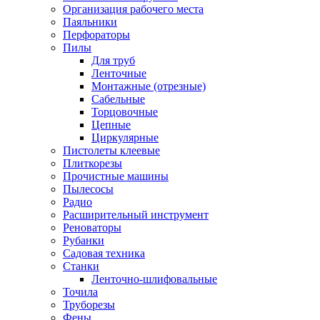
Организация рабочего места
Паяльники
Перфораторы
Пилы
Для труб
Ленточные
Монтажные (отрезные)
Сабельные
Торцовочные
Цепные
Циркулярные
Пистолеты клеевые
Плиткорезы
Прочистные машины
Пылесосы
Радио
Расширительный инструмент
Реноваторы
Рубанки
Садовая техника
Станки
Ленточно-шлифовальные
Точила
Труборезы
Фены