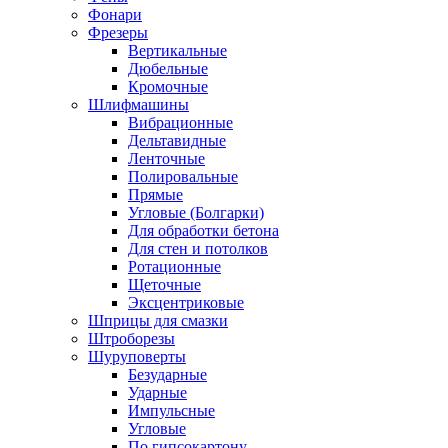
Фонари
Фрезеры
Вертикальные
Дюбельные
Кромочные
Шлифмашины
Вибрационные
Дельтавидные
Ленточные
Полировальные
Прямые
Угловые (Болгарки)
Для обработки бетона
Для стен и потолков
Ротационные
Щеточные
Эксцентриковые
Шприцы для смазки
Штроборезы
Шуруповерты
Безударные
Ударные
Импульсные
Угловые
По гипсокартону