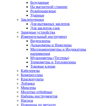
Безударные
На магнитной станине
Резьбонарезные
Ударные
Заклепочники
Для вытяжных заклепок
Для заклепок-гаек
Зарядные устройства
Измерительный инструмент
Видеоскопы
Дальномеры и Нивелиры
Миллиамперметры и Индикаторы
напряжения
Мультиметры (Тестеры)
Термометры и Тепловизоры
Токовые клещи
Кабелерезы
Компрессоры
Краскопульты
Лобзики
Миксеры
Молотки отбойные
Наборы инструментов
Насосы
Ножницы по металлу