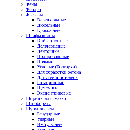
Фены
Фонари
Фрезеры
Вертикальные
Дюбельные
Кромочные
Шлифмашины
Вибрационные
Дельтавидные
Ленточные
Полировальные
Прямые
Угловые (Болгарки)
Для обработки бетона
Для стен и потолков
Ротационные
Щеточные
Эксцентриковые
Шприцы для смазки
Штроборезы
Шуруповерты
Безударные
Ударные
Импульсные
Угловые