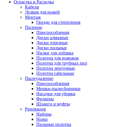
Оснастка и Расходка
Кабели
Лезвия для ножей
Монтаж
Гвозди для степплеров
Пиление
Приспособления
Диски алмазные
Диски отрезные
Диски пильные
Пилки для лобзика
Полотна для ножовок
Полотна для трубных пил
Полотна ленточные
Полотна сабельные
Пылеудаление
Приспособления
Мешки-пылесборники
Насадки для уборки
Фильтры
Шланги и муфты
Реновация
Наборы
Ножи
Пильные полотна