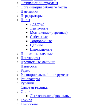
Обжимной инструмент
Организация рабочего места
Паяльники
Перфораторы
Пилы
Для труб
Ленточные
Монтажные (отрезные)
Сабельные
Торцовочные
Цепные
Циркулярные
Пистолеты клеевые
Плиткорезы
Прочистные машины
Пылесосы
Радио
Расширительный инструмент
Реноваторы
Рубанки
Садовая техника
Станки
Ленточно-шлифовальные
Точила
Труборезы