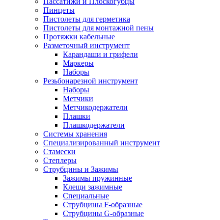
Пассатижи и Плоскогубцы
Пинцеты
Пистолеты для герметика
Пистолеты для монтажной пены
Протяжки кабельные
Разметочный инструмент
Карандаши и грифели
Маркеры
Наборы
Резьбонарезной инструмент
Наборы
Метчики
Метчикодержатели
Плашки
Плашкодержатели
Системы хранения
Специализированный инструмент
Стамески
Степлеры
Струбцины и Зажимы
Зажимы пружинные
Клещи зажимные
Специальные
Струбцины F-образные
Струбцины G-образные