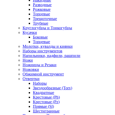
Накидные
Разводные
Рожковые
Торцевые
Трещоточные
Трубные
Круглогубцы и Тонкогубцы
Кусачки
Боковые
Торцевые
Молотки, кувалды и киянки
Наборы инструментов
Напильники, надфили, рашпили
Ножи
Ножницы и Резаки
Ножовки
Обжимной инструмент
Отвертки
Наборы
Звездообразные (Torx)
Квадратные
Крестовые (Ph)
Крестовые (Pz)
Прямые (Sl)
Шестигранные