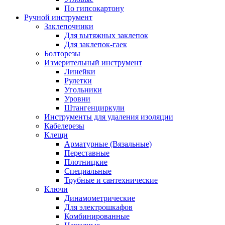
По гипсокартону
Ручной инструмент
Заклепочники
Для вытяжных заклепок
Для заклепок-гаек
Болторезы
Измерительный инструмент
Линейки
Рулетки
Угольники
Уровни
Штангенциркули
Инструменты для удаления изоляции
Кабелерезы
Клещи
Арматурные (Вязальные)
Переставные
Плотницкие
Специальные
Трубные и сантехнические
Ключи
Динамометрические
Для электрошкафов
Комбинированные