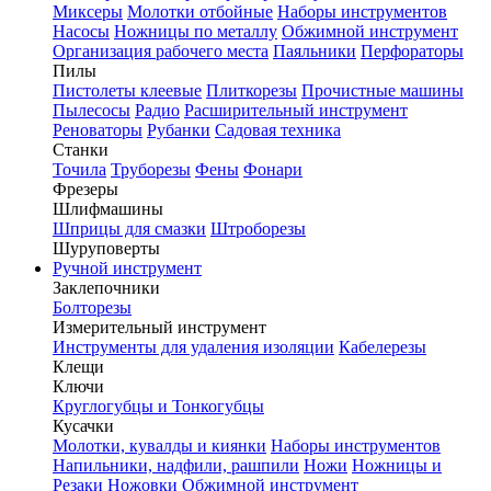
Миксеры
Молотки отбойные
Наборы инструментов
Насосы
Ножницы по металлу
Обжимной инструмент
Организация рабочего места
Паяльники
Перфораторы
Пилы
Пистолеты клеевые
Плиткорезы
Прочистные машины
Пылесосы
Радио
Расширительный инструмент
Реноваторы
Рубанки
Садовая техника
Станки
Точила
Труборезы
Фены
Фонари
Фрезеры
Шлифмашины
Шприцы для смазки
Штроборезы
Шуруповерты
Ручной инструмент
Заклепочники
Болторезы
Измерительный инструмент
Инструменты для удаления изоляции
Кабелерезы
Клещи
Ключи
Круглогубцы и Тонкогубцы
Кусачки
Молотки, кувалды и киянки
Наборы инструментов
Напильники, надфили, рашпили
Ножи
Ножницы и
Резаки
Ножовки
Обжимной инструмент