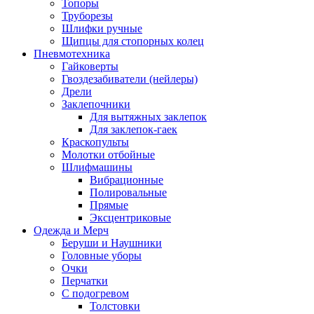
Топоры
Труборезы
Шлифки ручные
Щипцы для стопорных колец
Пневмотехника
Гайковерты
Гвоздезабиватели (нейлеры)
Дрели
Заклепочники
Для вытяжных заклепок
Для заклепок-гаек
Краскопульты
Молотки отбойные
Шлифмашины
Вибрационные
Полировальные
Прямые
Эксцентриковые
Одежда и Мерч
Беруши и Наушники
Головные уборы
Очки
Перчатки
С подогревом
Толстовки