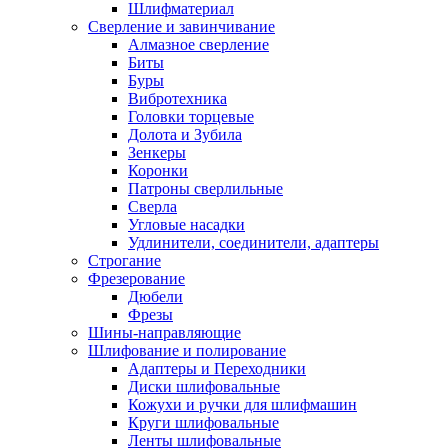
Шлифматериал
Сверление и завинчивание
Алмазное сверление
Биты
Буры
Вибротехника
Головки торцевые
Долота и Зубила
Зенкеры
Коронки
Патроны сверлильные
Сверла
Угловые насадки
Удлинители, соединители, адаптеры
Строгание
Фрезерование
Дюбели
Фрезы
Шины-направляющие
Шлифование и полирование
Адаптеры и Переходники
Диски шлифовальные
Кожухи и ручки для шлифмашин
Круги шлифовальные
Ленты шлифовальные