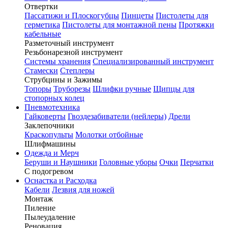
Отвертки
Пассатижи и Плоскогубцы
Пинцеты
Пистолеты для
герметика
Пистолеты для монтажной пены
Протяжки
кабельные
Разметочный инструмент
Резьбонарезной инструмент
Системы хранения
Специализированный инструмент
Стамески
Степлеры
Струбцины и Зажимы
Топоры
Труборезы
Шлифки ручные
Щипцы для
стопорных колец
Пневмотехника
Гайковерты
Гвоздезабиватели (нейлеры)
Дрели
Заклепочники
Краскопульты
Молотки отбойные
Шлифмашины
Одежда и Мерч
Беруши и Наушники
Головные уборы
Очки
Перчатки
С подогревом
Оснастка и Расходка
Кабели
Лезвия для ножей
Монтаж
Пиление
Пылеудаление
Реновация