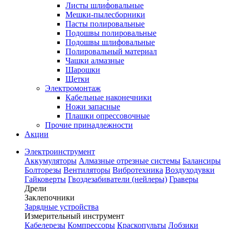
Листы шлифовальные
Мешки-пылесборники
Пасты полировальные
Подошвы полировальные
Подошвы шлифовальные
Полировальный материал
Чашки алмазные
Шарошки
Щетки
Электромонтаж
Кабельные наконечники
Ножи запасные
Плашки опрессовочные
Прочие принадлежности
Акции
Электроинструмент
Аккумуляторы
Алмазные отрезные системы
Балансиры
Болторезы
Вентиляторы
Вибротехника
Воздуходувки
Гайковерты
Гвоздезабиватели (нейлеры)
Граверы
Дрели
Заклепочники
Зарядные устройства
Измерительный инструмент
Кабелерезы
Компрессоры
Краскопульты
Лобзики