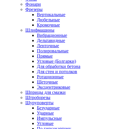
Фонари
Фрезеры
Вертикальные
Дюбельные
Кромочные
Шлифмашины
Вибрационные
Дельтавидные
Ленточные
Полировальные
Прямые
Угловые (Болгарки)
Для обработки бетона
Для стен и потолков
Ротационные
Щеточные
Эксцентриковые
Шприцы для смазки
Штроборезы
Шуруповерты
Безударные
Ударные
Импульсные
Угловые
По гипсокартону