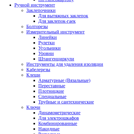
Ручной инструмент
Заклепочники
Для вытяжных заклепок
Для заклепок-гаек
Болторезы
Измерительный инструмент
Линейки
Рулетки
Угольники
Уровни
Штангенциркули
Инструменты для удаления изоляции
Кабелерезы
Клещи
Арматурные (Вязальные)
Переставные
Плотницкие
Специальные
Трубные и сантехнические
Ключи
Динамометрические
Для электрошкафов
Комбинированные
Накидные