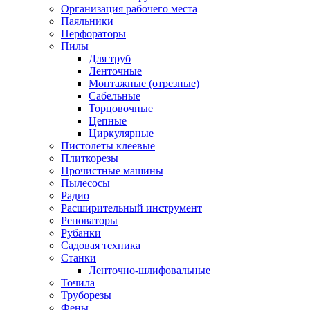
Организация рабочего места
Паяльники
Перфораторы
Пилы
Для труб
Ленточные
Монтажные (отрезные)
Сабельные
Торцовочные
Цепные
Циркулярные
Пистолеты клеевые
Плиткорезы
Прочистные машины
Пылесосы
Радио
Расширительный инструмент
Реноваторы
Рубанки
Садовая техника
Станки
Ленточно-шлифовальные
Точила
Труборезы
Фены