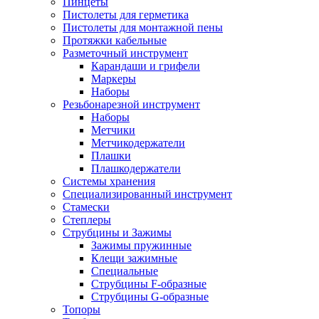
Пинцеты
Пистолеты для герметика
Пистолеты для монтажной пены
Протяжки кабельные
Разметочный инструмент
Карандаши и грифели
Маркеры
Наборы
Резьбонарезной инструмент
Наборы
Метчики
Метчикодержатели
Плашки
Плашкодержатели
Системы хранения
Специализированный инструмент
Стамески
Степлеры
Струбцины и Зажимы
Зажимы пружинные
Клещи зажимные
Специальные
Струбцины F-образные
Струбцины G-образные
Топоры