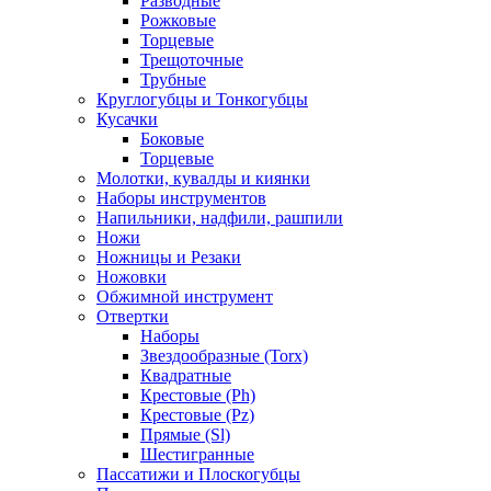
Разводные
Рожковые
Торцевые
Трещоточные
Трубные
Круглогубцы и Тонкогубцы
Кусачки
Боковые
Торцевые
Молотки, кувалды и киянки
Наборы инструментов
Напильники, надфили, рашпили
Ножи
Ножницы и Резаки
Ножовки
Обжимной инструмент
Отвертки
Наборы
Звездообразные (Torx)
Квадратные
Крестовые (Ph)
Крестовые (Pz)
Прямые (Sl)
Шестигранные
Пассатижи и Плоскогубцы