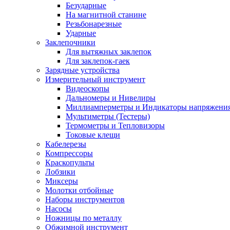
Безударные
На магнитной станине
Резьбонарезные
Ударные
Заклепочники
Для вытяжных заклепок
Для заклепок-гаек
Зарядные устройства
Измерительный инструмент
Видеоскопы
Дальномеры и Нивелиры
Миллиамперметры и Индикаторы напряжени
Мультиметры (Тестеры)
Термометры и Тепловизоры
Токовые клещи
Кабелерезы
Компрессоры
Краскопульты
Лобзики
Миксеры
Молотки отбойные
Наборы инструментов
Насосы
Ножницы по металлу
Обжимной инструмент