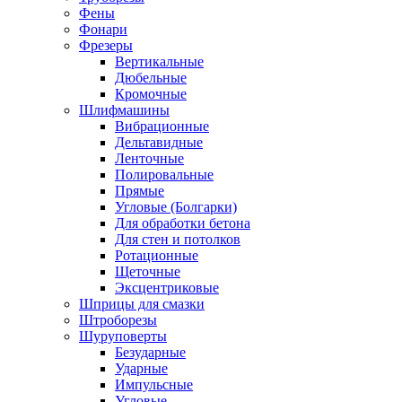
Фены
Фонари
Фрезеры
Вертикальные
Дюбельные
Кромочные
Шлифмашины
Вибрационные
Дельтавидные
Ленточные
Полировальные
Прямые
Угловые (Болгарки)
Для обработки бетона
Для стен и потолков
Ротационные
Щеточные
Эксцентриковые
Шприцы для смазки
Штроборезы
Шуруповерты
Безударные
Ударные
Импульсные
Угловые