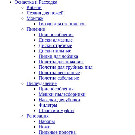
Оснастка и Расходка
Кабели
Лезвия для ножей
Монтаж
Гвозди для степплеров
Пиление
Приспособления
Диски алмазные
Диски отрезные
Диски пильные
Пилки для лобзика
Полотна для ножовок
Полотна для трубных пил
Полотна ленточные
Полотна сабельные
Пылеудаление
Приспособления
Мешки-пылесборники
Насадки для уборки
Фильтры
Шланги и муфты
Реновация
Наборы
Ножи
Пильные полотна