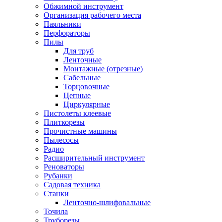
Обжимной инструмент
Организация рабочего места
Паяльники
Перфораторы
Пилы
Для труб
Ленточные
Монтажные (отрезные)
Сабельные
Торцовочные
Цепные
Циркулярные
Пистолеты клеевые
Плиткорезы
Прочистные машины
Пылесосы
Радио
Расширительный инструмент
Реноваторы
Рубанки
Садовая техника
Станки
Ленточно-шлифовальные
Точила
Труборезы