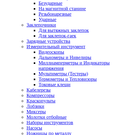
Безударные
На магнитной станине
Резьбонарезные
Ударные
Заклепочники
Для вытяжных заклепок
Для заклепок-гаек
Зарядные устройства
Измерительный инструмент
Видеоскопы
Дальномеры и Нивелиры
Миллиамперметры и Индикаторы
напряжения
Мультиметры (Тестеры)
Термометры и Тепловизоры
Токовые клещи
Кабелерезы
Компрессоры
Краскопульты
Лобзики
Миксеры
Молотки отбойные
Наборы инструментов
Насосы
Ножницы по металлу