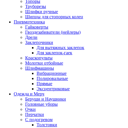
Топоры
Труборезы
Шлифки ручные
Щипцы для стопорных колец
Пневмотехника
Гайковерты
Гвоздезабиватели (нейлеры)
Дрели
Заклепочники
Для вытяжных заклепок
Для заклепок-гаек
Краскопульты
Молотки отбойные
Шлифмашины
Вибрационные
Полировальные
Прямые
Эксцентриковые
Одежда и Мерч
Беруши и Наушники
Головные уборы
Очки
Перчатки
С подогревом
Толстовки