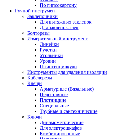
По гипсокартону
Ручной инструмент
Заклепочники
Для вытяжных заклепок
Для заклепок-гаек
Болторезы
Измерительный инструмент
Линейки
Рулетки
Угольники
Уровни
Штангенциркули
Инструменты для удаления изоляции
Кабелерезы
Клещи
Арматурные (Вязальные)
Переставные
Плотницкие
Специальные
Трубные и сантехнические
Ключи
Динамометрические
Для электрошкафов
Комбинированные