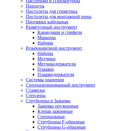
Пассатижи и Плоскогубцы
Пинцеты
Пистолеты для герметика
Пистолеты для монтажной пены
Протяжки кабельные
Разметочный инструмент
Карандаши и грифели
Маркеры
Наборы
Резьбонарезной инструмент
Наборы
Метчики
Метчикодержатели
Плашки
Плашкодержатели
Системы хранения
Специализированный инструмент
Стамески
Степлеры
Струбцины и Зажимы
Зажимы пружинные
Клещи зажимные
Специальные
Струбцины F-образные
Струбцины G-образные