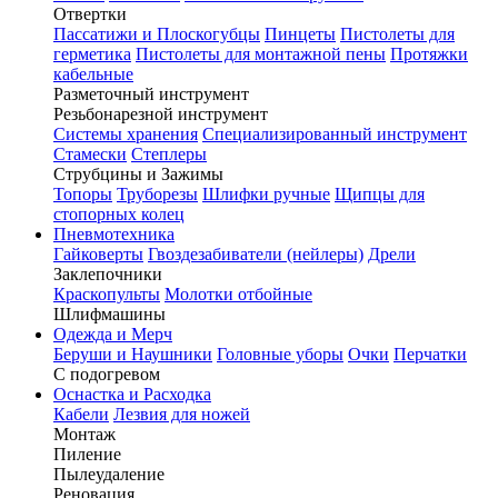
Отвертки
Пассатижи и Плоскогубцы
Пинцеты
Пистолеты для
герметика
Пистолеты для монтажной пены
Протяжки
кабельные
Разметочный инструмент
Резьбонарезной инструмент
Системы хранения
Специализированный инструмент
Стамески
Степлеры
Струбцины и Зажимы
Топоры
Труборезы
Шлифки ручные
Щипцы для
стопорных колец
Пневмотехника
Гайковерты
Гвоздезабиватели (нейлеры)
Дрели
Заклепочники
Краскопульты
Молотки отбойные
Шлифмашины
Одежда и Мерч
Беруши и Наушники
Головные уборы
Очки
Перчатки
С подогревом
Оснастка и Расходка
Кабели
Лезвия для ножей
Монтаж
Пиление
Пылеудаление
Реновация