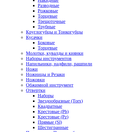
Накидные
Разводные
Рожковые
Торцевые
Трещоточные
Трубные
Круглогубцы и Тонкогубцы
Кусачки
Боковые
Торцевые
Молотки, кувалды и киянки
Наборы инструментов
Напильники, надфили, рашпили
Ножи
Ножницы и Резаки
Ножовки
Обжимной инструмент
Отвертки
Наборы
Звездообразные (Torx)
Квадратные
Крестовые (Ph)
Крестовые (Pz)
Прямые (Sl)
Шестигранные