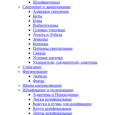
Шлифматериал
Сверление и завинчивание
Алмазное сверление
Биты
Буры
Вибротехника
Головки торцевые
Долота и Зубила
Зенкеры
Коронки
Патроны сверлильные
Сверла
Угловые насадки
Удлинители, соединители, адаптеры
Строгание
Фрезерование
Дюбели
Фрезы
Шины-направляющие
Шлифование и полирование
Адаптеры и Переходники
Диски шлифовальные
Кожухи и ручки для шлифмашин
Круги шлифовальные
Ленты шлифовальные