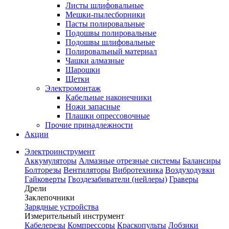
Листы шлифовальные
Мешки-пылесборники
Пасты полировальные
Подошвы полировальные
Подошвы шлифовальные
Полировальный материал
Чашки алмазные
Шарошки
Щетки
Электромонтаж
Кабельные наконечники
Ножи запасные
Плашки опрессовочные
Прочие принадлежности
Акции
Электроинструмент
Аккумуляторы
Алмазные отрезные системы
Балансиры
Болторезы
Вентиляторы
Вибротехника
Воздуходувки
Гайковерты
Гвоздезабиватели (нейлеры)
Граверы
Дрели
Заклепочники
Зарядные устройства
Измерительный инструмент
Кабелерезы
Компрессоры
Краскопульты
Лобзики