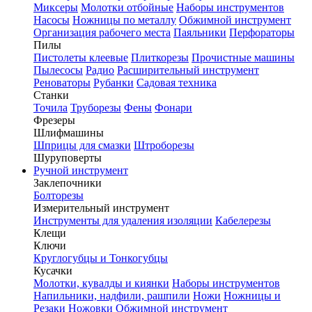
Миксеры
Молотки отбойные
Наборы инструментов
Насосы
Ножницы по металлу
Обжимной инструмент
Организация рабочего места
Паяльники
Перфораторы
Пилы
Пистолеты клеевые
Плиткорезы
Прочистные машины
Пылесосы
Радио
Расширительный инструмент
Реноваторы
Рубанки
Садовая техника
Станки
Точила
Труборезы
Фены
Фонари
Фрезеры
Шлифмашины
Шприцы для смазки
Штроборезы
Шуруповерты
Ручной инструмент
Заклепочники
Болторезы
Измерительный инструмент
Инструменты для удаления изоляции
Кабелерезы
Клещи
Ключи
Круглогубцы и Тонкогубцы
Кусачки
Молотки, кувалды и киянки
Наборы инструментов
Напильники, надфили, рашпили
Ножи
Ножницы и
Резаки
Ножовки
Обжимной инструмент