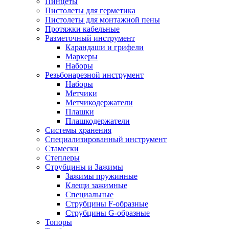
Пинцеты
Пистолеты для герметика
Пистолеты для монтажной пены
Протяжки кабельные
Разметочный инструмент
Карандаши и грифели
Маркеры
Наборы
Резьбонарезной инструмент
Наборы
Метчики
Метчикодержатели
Плашки
Плашкодержатели
Системы хранения
Специализированный инструмент
Стамески
Степлеры
Струбцины и Зажимы
Зажимы пружинные
Клещи зажимные
Специальные
Струбцины F-образные
Струбцины G-образные
Топоры