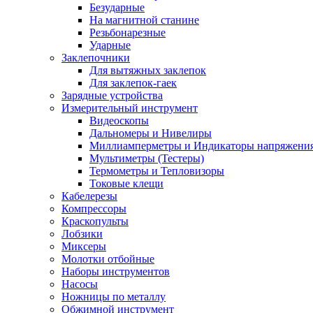
Безударные
На магнитной станине
Резьбонарезные
Ударные
Заклепочники
Для вытяжных заклепок
Для заклепок-гаек
Зарядные устройства
Измерительный инструмент
Видеоскопы
Дальномеры и Нивелиры
Миллиамперметры и Индикаторы напряжени
Мультиметры (Тестеры)
Термометры и Тепловизоры
Токовые клещи
Кабелерезы
Компрессоры
Краскопульты
Лобзики
Миксеры
Молотки отбойные
Наборы инструментов
Насосы
Ножницы по металлу
Обжимной инструмент