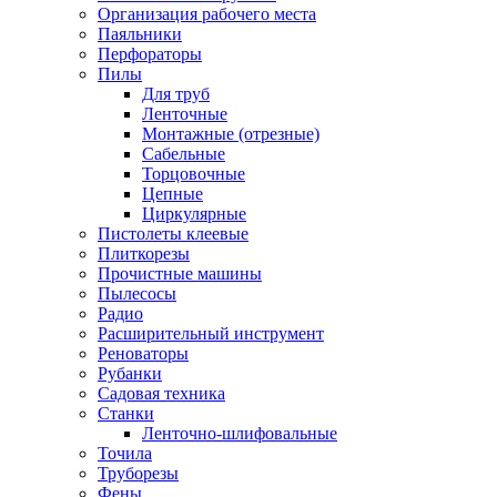
Организация рабочего места
Паяльники
Перфораторы
Пилы
Для труб
Ленточные
Монтажные (отрезные)
Сабельные
Торцовочные
Цепные
Циркулярные
Пистолеты клеевые
Плиткорезы
Прочистные машины
Пылесосы
Радио
Расширительный инструмент
Реноваторы
Рубанки
Садовая техника
Станки
Ленточно-шлифовальные
Точила
Труборезы
Фены