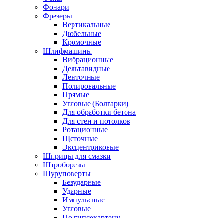
Фонари
Фрезеры
Вертикальные
Дюбельные
Кромочные
Шлифмашины
Вибрационные
Дельтавидные
Ленточные
Полировальные
Прямые
Угловые (Болгарки)
Для обработки бетона
Для стен и потолков
Ротационные
Щеточные
Эксцентриковые
Шприцы для смазки
Штроборезы
Шуруповерты
Безударные
Ударные
Импульсные
Угловые
По гипсокартону