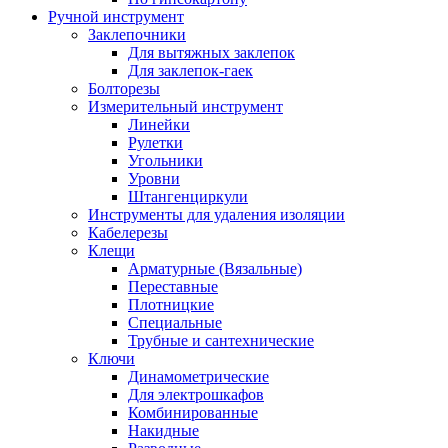
Ручной инструмент
Заклепочники
Для вытяжных заклепок
Для заклепок-гаек
Болторезы
Измерительный инструмент
Линейки
Рулетки
Угольники
Уровни
Штангенциркули
Инструменты для удаления изоляции
Кабелерезы
Клещи
Арматурные (Вязальные)
Переставные
Плотницкие
Специальные
Трубные и сантехнические
Ключи
Динамометрические
Для электрошкафов
Комбинированные
Накидные