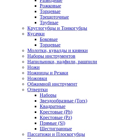
Разводные
Рожковые
Торцевые
Трещоточные
Трубные
Круглогубцы и Тонкогубцы
Кусачки
Боковые
Торцевые
Молотки, кувалды и киянки
Наборы инструментов
Напильники, надфили, рашпили
Ножи
Ножницы и Резаки
Ножовки
Обжимной инструмент
Отвертки
Наборы
Звездообразные (Torx)
Квадратные
Крестовые (Ph)
Крестовые (Pz)
Прямые (Sl)
Шестигранные
Пассатижи и Плоскогубцы