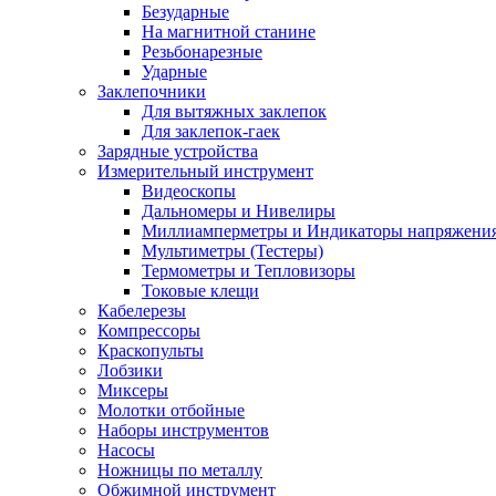
Безударные
На магнитной станине
Резьбонарезные
Ударные
Заклепочники
Для вытяжных заклепок
Для заклепок-гаек
Зарядные устройства
Измерительный инструмент
Видеоскопы
Дальномеры и Нивелиры
Миллиамперметры и Индикаторы напряжени
Мультиметры (Тестеры)
Термометры и Тепловизоры
Токовые клещи
Кабелерезы
Компрессоры
Краскопульты
Лобзики
Миксеры
Молотки отбойные
Наборы инструментов
Насосы
Ножницы по металлу
Обжимной инструмент