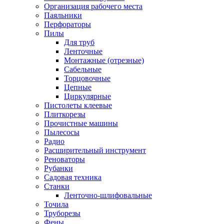
Организация рабочего места
Паяльники
Перфораторы
Пилы
Для труб
Ленточные
Монтажные (отрезные)
Сабельные
Торцовочные
Цепные
Циркулярные
Пистолеты клеевые
Плиткорезы
Прочистные машины
Пылесосы
Радио
Расширительный инструмент
Реноваторы
Рубанки
Садовая техника
Станки
Ленточно-шлифовальные
Точила
Труборезы
Фены