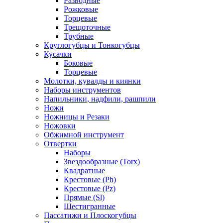
Разводные
Рожковые
Торцевые
Трещоточные
Трубные
Круглогубцы и Тонкогубцы
Кусачки
Боковые
Торцевые
Молотки, кувалды и киянки
Наборы инструментов
Напильники, надфили, рашпили
Ножи
Ножницы и Резаки
Ножовки
Обжимной инструмент
Отвертки
Наборы
Звездообразные (Torx)
Квадратные
Крестовые (Ph)
Крестовые (Pz)
Прямые (Sl)
Шестигранные
Пассатижи и Плоскогубцы