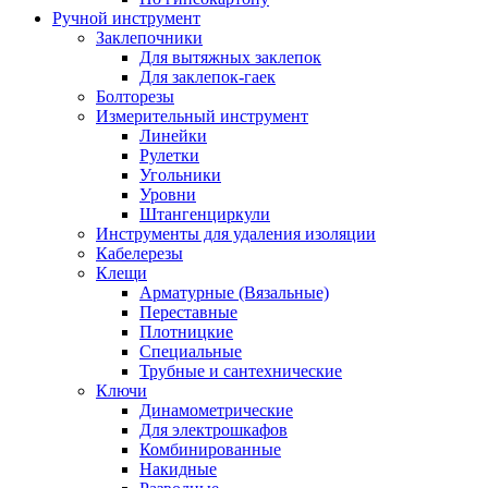
Ручной инструмент
Заклепочники
Для вытяжных заклепок
Для заклепок-гаек
Болторезы
Измерительный инструмент
Линейки
Рулетки
Угольники
Уровни
Штангенциркули
Инструменты для удаления изоляции
Кабелерезы
Клещи
Арматурные (Вязальные)
Переставные
Плотницкие
Специальные
Трубные и сантехнические
Ключи
Динамометрические
Для электрошкафов
Комбинированные
Накидные