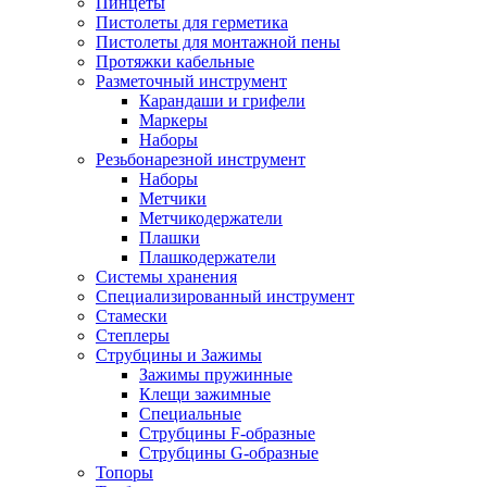
Пинцеты
Пистолеты для герметика
Пистолеты для монтажной пены
Протяжки кабельные
Разметочный инструмент
Карандаши и грифели
Маркеры
Наборы
Резьбонарезной инструмент
Наборы
Метчики
Метчикодержатели
Плашки
Плашкодержатели
Системы хранения
Специализированный инструмент
Стамески
Степлеры
Струбцины и Зажимы
Зажимы пружинные
Клещи зажимные
Специальные
Струбцины F-образные
Струбцины G-образные
Топоры