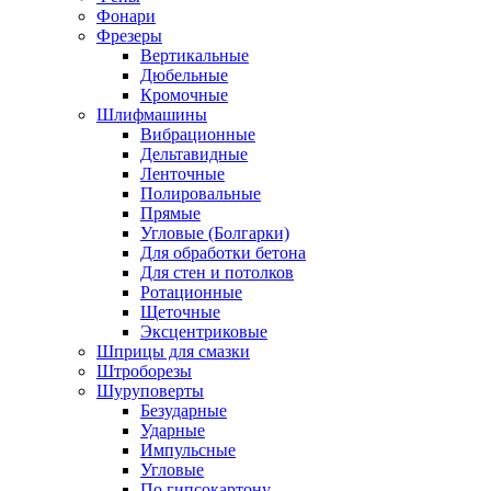
Фонари
Фрезеры
Вертикальные
Дюбельные
Кромочные
Шлифмашины
Вибрационные
Дельтавидные
Ленточные
Полировальные
Прямые
Угловые (Болгарки)
Для обработки бетона
Для стен и потолков
Ротационные
Щеточные
Эксцентриковые
Шприцы для смазки
Штроборезы
Шуруповерты
Безударные
Ударные
Импульсные
Угловые
По гипсокартону