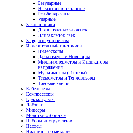
Безударные
На магнитной станине
Резьбонарезные
Ударные
Заклепочники
Для вытяжных заклепок
Для заклепок-гаек
Зарядные устройства
Измерительный инструмент
Видеоскопы
Дальномеры и Нивелиры
Миллиамперметры и Индикаторы
напряжения
Мультиметры (Тестеры)
Термометры и Тепловизоры
Токовые клещи
Кабелерезы
Компрессоры
Краскопульты
Лобзики
Миксеры
Молотки отбойные
Наборы инструментов
Насосы
Ножницы по металлу