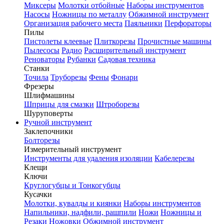
Миксеры
Молотки отбойные
Наборы инструментов
Насосы
Ножницы по металлу
Обжимной инструмент
Организация рабочего места
Паяльники
Перфораторы
Пилы
Пистолеты клеевые
Плиткорезы
Прочистные машины
Пылесосы
Радио
Расширительный инструмент
Реноваторы
Рубанки
Садовая техника
Станки
Точила
Труборезы
Фены
Фонари
Фрезеры
Шлифмашины
Шприцы для смазки
Штроборезы
Шуруповерты
Ручной инструмент
Заклепочники
Болторезы
Измерительный инструмент
Инструменты для удаления изоляции
Кабелерезы
Клещи
Ключи
Круглогубцы и Тонкогубцы
Кусачки
Молотки, кувалды и киянки
Наборы инструментов
Напильники, надфили, рашпили
Ножи
Ножницы и
Резаки
Ножовки
Обжимной инструмент