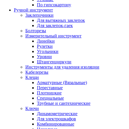
По гипсокартону
Ручной инструмент
Заклепочники
Для вытяжных заклепок
Для заклепок-гаек
Болторезы
Измерительный инструмент
Линейки
Рулетки
Угольники
Уровни
Штангенциркули
Инструменты для удаления изоляции
Кабелерезы
Клещи
Арматурные (Вязальные)
Переставные
Плотницкие
Специальные
Трубные и сантехнические
Ключи
Динамометрические
Для электрошкафов
Комбинированные