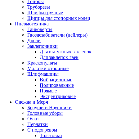
Топоры
Труборезы
Шлифки ручные
Щипцы для стопорных колец
Пневмотехника
Гайковерты
Гвоздезабиватели (нейлеры)
Дрели
Заклепочники
Для вытяжных заклепок
Для заклепок-гаек
Краскопульты
Молотки отбойные
Шлифмашины
Вибрационные
Полировальные
Прямые
Эксцентриковые
Одежда и Мерч
Беруши и Наушники
Головные уборы
Очки
Перчатки
С подогревом
Толстовки