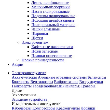
Листы шлифовальные
Мешки-пылесборники
Пасты полировальные
Подошвы полировальные
Подошвы шлифовальные
Полировальный материал
Чашки алмазные
Шарошки
Щетки
Электромонтаж
Кабельные наконечники
Ножи запасные
Плашки опрессовочные
Прочие принадлежности
Акции
Электроинструмент
Аккумуляторы
Алмазные отрезные системы
Балансиры
Болторезы
Вентиляторы
Вибротехника
Воздуходувки
Гайковерты
Гвоздезабиватели (нейлеры)
Граверы
Дрели
Заклепочники
Зарядные устройства
Измерительный инструмент
Кабелерезы
Компрессоры
Краскопульты
Лобзики