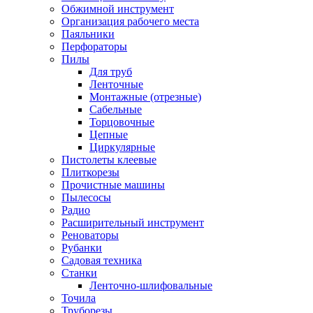
Обжимной инструмент
Организация рабочего места
Паяльники
Перфораторы
Пилы
Для труб
Ленточные
Монтажные (отрезные)
Сабельные
Торцовочные
Цепные
Циркулярные
Пистолеты клеевые
Плиткорезы
Прочистные машины
Пылесосы
Радио
Расширительный инструмент
Реноваторы
Рубанки
Садовая техника
Станки
Ленточно-шлифовальные
Точила
Труборезы