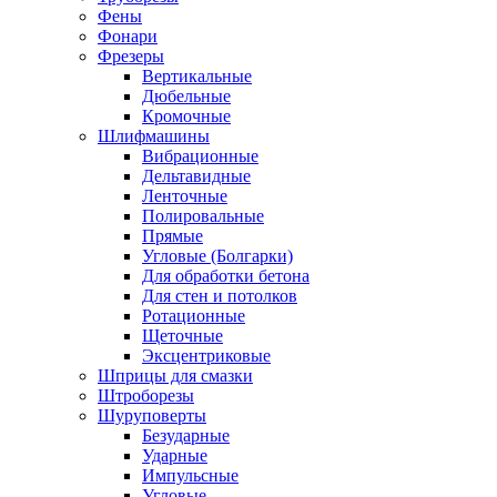
Фены
Фонари
Фрезеры
Вертикальные
Дюбельные
Кромочные
Шлифмашины
Вибрационные
Дельтавидные
Ленточные
Полировальные
Прямые
Угловые (Болгарки)
Для обработки бетона
Для стен и потолков
Ротационные
Щеточные
Эксцентриковые
Шприцы для смазки
Штроборезы
Шуруповерты
Безударные
Ударные
Импульсные
Угловые