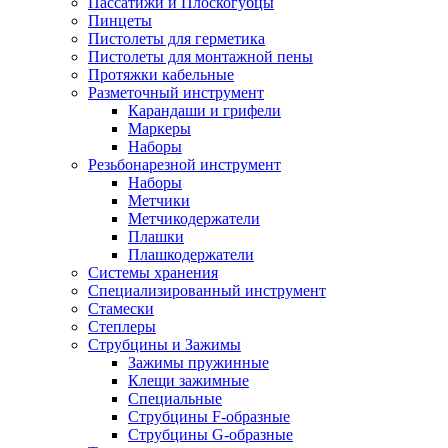
Пассатижи и Плоскогубцы
Пинцеты
Пистолеты для герметика
Пистолеты для монтажной пены
Протяжки кабельные
Разметочный инструмент
Карандаши и грифели
Маркеры
Наборы
Резьбонарезной инструмент
Наборы
Метчики
Метчикодержатели
Плашки
Плашкодержатели
Системы хранения
Специализированный инструмент
Стамески
Степлеры
Струбцины и Зажимы
Зажимы пружинные
Клещи зажимные
Специальные
Струбцины F-образные
Струбцины G-образные