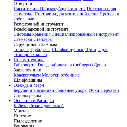
Отвертки
Пассатижи и Плоскогубцы
Пинцеты
Пистолеты для
герметика
Пистолеты для монтажной пены
Протяжки
кабельные
Разметочный инструмент
Резьбонарезной инструмент
Системы хранения
Специализированный инструмент
Стамески
Степлеры
Струбцины и Зажимы
Топоры
Труборезы
Шлифки ручные
Щипцы для
стопорных колец
Пневмотехника
Гайковерты
Гвоздезабиватели (нейлеры)
Дрели
Заклепочники
Краскопульты
Молотки отбойные
Шлифмашины
Одежда и Мерч
Беруши и Наушники
Головные уборы
Очки
Перчатки
С подогревом
Оснастка и Расходка
Кабели
Лезвия для ножей
Монтаж
Пиление
Пылеудаление
Реновация