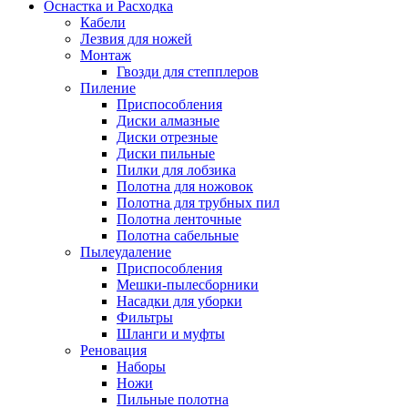
Оснастка и Расходка
Кабели
Лезвия для ножей
Монтаж
Гвозди для степплеров
Пиление
Приспособления
Диски алмазные
Диски отрезные
Диски пильные
Пилки для лобзика
Полотна для ножовок
Полотна для трубных пил
Полотна ленточные
Полотна сабельные
Пылеудаление
Приспособления
Мешки-пылесборники
Насадки для уборки
Фильтры
Шланги и муфты
Реновация
Наборы
Ножи
Пильные полотна