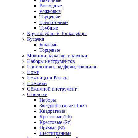
Накидные
Разводные
Рожковые
Торцевые
Трещоточные
Трубные
Круглогубцы и Тонкогубцы
Кусачки
Боковые
Торцевые
Молотки, кувалды и киянки
Наборы инструментов
Напильники, надфили, рашпили
Ножи
Ножницы и Резаки
Ножовки
Обжимной инструмент
Отвертки
Наборы
Звездообразные (Torx)
Квадратные
Крестовые (Ph)
Крестовые (Pz)
Прямые (Sl)
Шестигранные