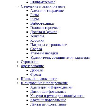
Шлифматериал
Сверление и завинчивание
Алмазное сверление
Биты
Буры
Вибротехника
Головки торцевые
Долота и Зубила
Зенкеры
Коронки
Патроны сверлильные
Сверла
Угловые насадки
Удлинители, соединители, адаптеры
Строгание
Фрезерование
Дюбели
Фрезы
Шины-направляющие
Шлифование и полирование
Адаптеры и Переходники
Диски шлифовальные
Кожухи и ручки для шлифмашин
Круги шлифовальные
Ленты шлифовальные