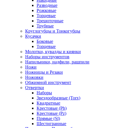
Накидные
Разводные
Рожковые
Торцевые
Трещоточные
Трубные
Круглогубцы и Тонкогубцы
Кусачки
Боковые
Торцевые
Молотки, кувалды и киянки
Наборы инструментов
Напильники, надфили, рашпили
Ножи
Ножницы и Резаки
Ножовки
Обжимной инструмент
Отвертки
Наборы
Звездообразные (Torx)
Квадратные
Крестовые (Ph)
Крестовые (Pz)
Прямые (Sl)
Шестигранные