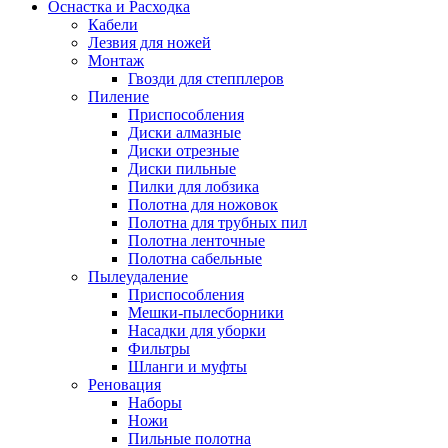
Оснастка и Расходка
Кабели
Лезвия для ножей
Монтаж
Гвозди для степплеров
Пиление
Приспособления
Диски алмазные
Диски отрезные
Диски пильные
Пилки для лобзика
Полотна для ножовок
Полотна для трубных пил
Полотна ленточные
Полотна сабельные
Пылеудаление
Приспособления
Мешки-пылесборники
Насадки для уборки
Фильтры
Шланги и муфты
Реновация
Наборы
Ножи
Пильные полотна