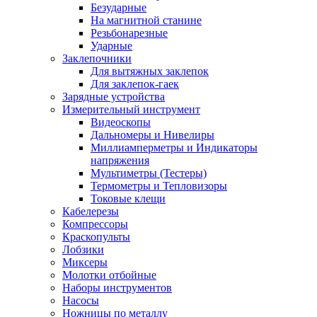
Безударные
На магнитной станине
Резьбонарезные
Ударные
Заклепочники
Для вытяжных заклепок
Для заклепок-гаек
Зарядные устройства
Измерительный инструмент
Видеоскопы
Дальномеры и Нивелиры
Миллиамперметры и Индикаторы
напряжения
Мультиметры (Тестеры)
Термометры и Тепловизоры
Токовые клещи
Кабелерезы
Компрессоры
Краскопульты
Лобзики
Миксеры
Молотки отбойные
Наборы инструментов
Насосы
Ножницы по металлу