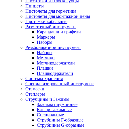
Пассатижи и Плоскогубцы
Пинцеты
Пистолеты для герметика
Пистолеты для монтажной пены
Протяжки кабельные
Разметочный инструмент
Карандаши и грифели
Маркеры
Наборы
Резьбонарезной инструмент
Наборы
Метчики
Метчикодержатели
Плашки
Плашкодержатели
Системы хранения
Специализированный инструмент
Стамески
Степлеры
Струбцины и Зажимы
Зажимы пружинные
Клещи зажимные
Специальные
Струбцины F-образные
Струбцины G-образные