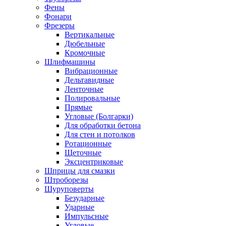
Фены
Фонари
Фрезеры
Вертикальные
Дюбельные
Кромочные
Шлифмашины
Вибрационные
Дельтавидные
Ленточные
Полировальные
Прямые
Угловые (Болгарки)
Для обработки бетона
Для стен и потолков
Ротационные
Щеточные
Эксцентриковые
Шприцы для смазки
Штроборезы
Шуруповерты
Безударные
Ударные
Импульсные
Угловые