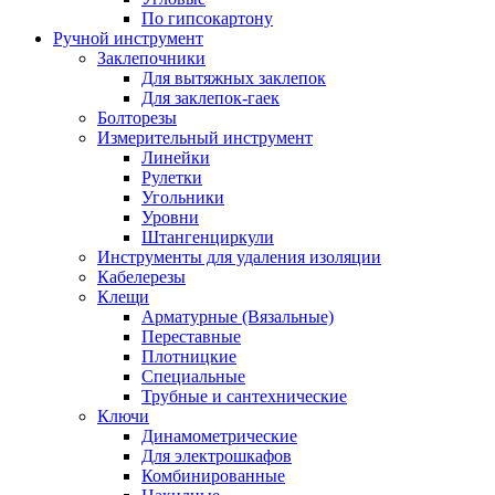
По гипсокартону
Ручной инструмент
Заклепочники
Для вытяжных заклепок
Для заклепок-гаек
Болторезы
Измерительный инструмент
Линейки
Рулетки
Угольники
Уровни
Штангенциркули
Инструменты для удаления изоляции
Кабелерезы
Клещи
Арматурные (Вязальные)
Переставные
Плотницкие
Специальные
Трубные и сантехнические
Ключи
Динамометрические
Для электрошкафов
Комбинированные