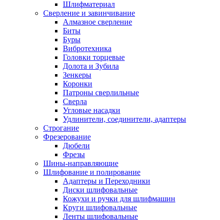
Шлифматериал
Сверление и завинчивание
Алмазное сверление
Биты
Буры
Вибротехника
Головки торцевые
Долота и Зубила
Зенкеры
Коронки
Патроны сверлильные
Сверла
Угловые насадки
Удлинители, соединители, адаптеры
Строгание
Фрезерование
Дюбели
Фрезы
Шины-направляющие
Шлифование и полирование
Адаптеры и Переходники
Диски шлифовальные
Кожухи и ручки для шлифмашин
Круги шлифовальные
Ленты шлифовальные