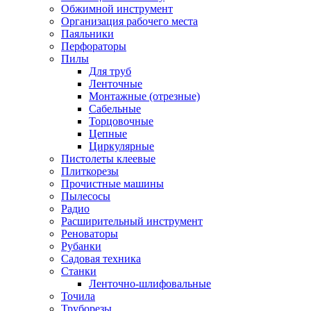
Обжимной инструмент
Организация рабочего места
Паяльники
Перфораторы
Пилы
Для труб
Ленточные
Монтажные (отрезные)
Сабельные
Торцовочные
Цепные
Циркулярные
Пистолеты клеевые
Плиткорезы
Прочистные машины
Пылесосы
Радио
Расширительный инструмент
Реноваторы
Рубанки
Садовая техника
Станки
Ленточно-шлифовальные
Точила
Труборезы