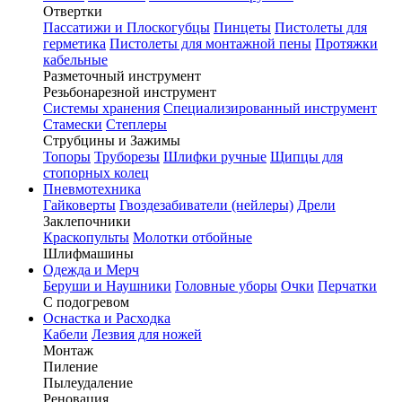
Отвертки
Пассатижи и Плоскогубцы
Пинцеты
Пистолеты для
герметика
Пистолеты для монтажной пены
Протяжки
кабельные
Разметочный инструмент
Резьбонарезной инструмент
Системы хранения
Специализированный инструмент
Стамески
Степлеры
Струбцины и Зажимы
Топоры
Труборезы
Шлифки ручные
Щипцы для
стопорных колец
Пневмотехника
Гайковерты
Гвоздезабиватели (нейлеры)
Дрели
Заклепочники
Краскопульты
Молотки отбойные
Шлифмашины
Одежда и Мерч
Беруши и Наушники
Головные уборы
Очки
Перчатки
С подогревом
Оснастка и Расходка
Кабели
Лезвия для ножей
Монтаж
Пиление
Пылеудаление
Реновация