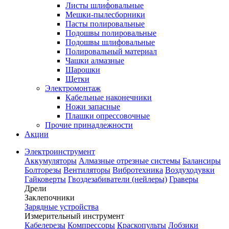
Листы шлифовальные
Мешки-пылесборники
Пасты полировальные
Подошвы полировальные
Подошвы шлифовальные
Полировальный материал
Чашки алмазные
Шарошки
Щетки
Электромонтаж
Кабельные наконечники
Ножи запасные
Плашки опрессовочные
Прочие принадлежности
Акции
Электроинструмент
Аккумуляторы
Алмазные отрезные системы
Балансиры
Болторезы
Вентиляторы
Вибротехника
Воздуходувки
Гайковерты
Гвоздезабиватели (нейлеры)
Граверы
Дрели
Заклепочники
Зарядные устройства
Измерительный инструмент
Кабелерезы
Компрессоры
Краскопульты
Лобзики