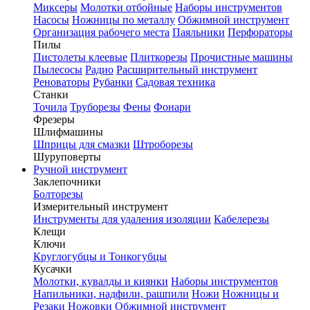
Миксеры
Молотки отбойные
Наборы инструментов
Насосы
Ножницы по металлу
Обжимной инструмент
Организация рабочего места
Паяльники
Перфораторы
Пилы
Пистолеты клеевые
Плиткорезы
Прочистные машины
Пылесосы
Радио
Расширительный инструмент
Реноваторы
Рубанки
Садовая техника
Станки
Точила
Труборезы
Фены
Фонари
Фрезеры
Шлифмашины
Шприцы для смазки
Штроборезы
Шуруповерты
Ручной инструмент
Заклепочники
Болторезы
Измерительный инструмент
Инструменты для удаления изоляции
Кабелерезы
Клещи
Ключи
Круглогубцы и Тонкогубцы
Кусачки
Молотки, кувалды и киянки
Наборы инструментов
Напильники, надфили, рашпили
Ножи
Ножницы и
Резаки
Ножовки
Обжимной инструмент