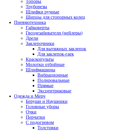
Топоры
Труборезы
Шлифки ручные
Щипцы для стопорных колец
Пневмотехника
Гайковерты
Гвоздезабиватели (нейлеры)
Дрели
Заклепочники
Для вытяжных заклепок
Для заклепок-гаек
Краскопульты
Молотки отбойные
Шлифмашины
Вибрационные
Полировальные
Прямые
Эксцентриковые
Одежда и Мерч
Беруши и Наушники
Головные уборы
Очки
Перчатки
С подогревом
Толстовки