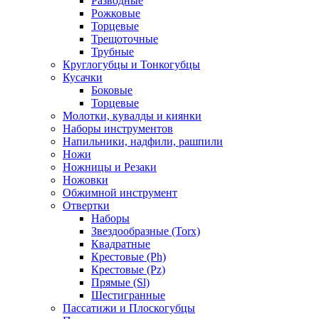
Разводные
Рожковые
Торцевые
Трещоточные
Трубные
Круглогубцы и Тонкогубцы
Кусачки
Боковые
Торцевые
Молотки, кувалды и киянки
Наборы инструментов
Напильники, надфили, рашпили
Ножи
Ножницы и Резаки
Ножовки
Обжимной инструмент
Отвертки
Наборы
Звездообразные (Torx)
Квадратные
Крестовые (Ph)
Крестовые (Pz)
Прямые (Sl)
Шестигранные
Пассатижи и Плоскогубцы