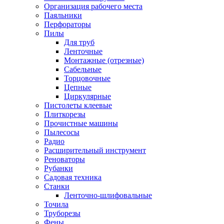
Организация рабочего места
Паяльники
Перфораторы
Пилы
Для труб
Ленточные
Монтажные (отрезные)
Сабельные
Торцовочные
Цепные
Циркулярные
Пистолеты клеевые
Плиткорезы
Прочистные машины
Пылесосы
Радио
Расширительный инструмент
Реноваторы
Рубанки
Садовая техника
Станки
Ленточно-шлифовальные
Точила
Труборезы
Фены