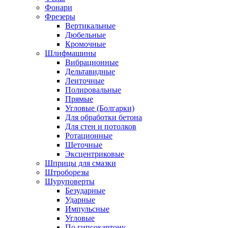
Фонари
Фрезеры
Вертикальные
Дюбельные
Кромочные
Шлифмашины
Вибрационные
Дельтавидные
Ленточные
Полировальные
Прямые
Угловые (Болгарки)
Для обработки бетона
Для стен и потолков
Ротационные
Щеточные
Эксцентриковые
Шприцы для смазки
Штроборезы
Шуруповерты
Безударные
Ударные
Импульсные
Угловые
По гипсокартону