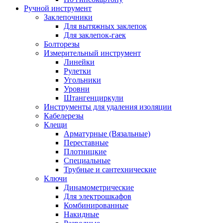
Ручной инструмент
Заклепочники
Для вытяжных заклепок
Для заклепок-гаек
Болторезы
Измерительный инструмент
Линейки
Рулетки
Угольники
Уровни
Штангенциркули
Инструменты для удаления изоляции
Кабелерезы
Клещи
Арматурные (Вязальные)
Переставные
Плотницкие
Специальные
Трубные и сантехнические
Ключи
Динамометрические
Для электрошкафов
Комбинированные
Накидные