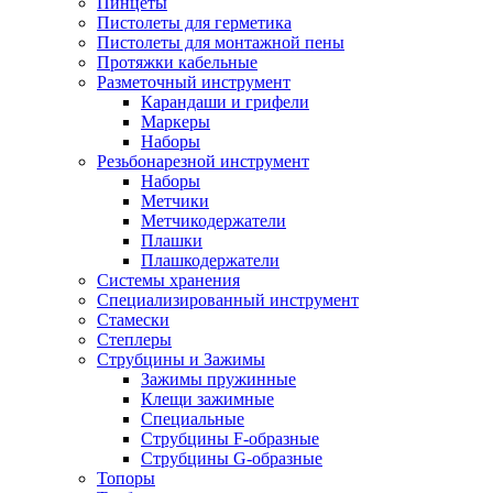
Пинцеты
Пистолеты для герметика
Пистолеты для монтажной пены
Протяжки кабельные
Разметочный инструмент
Карандаши и грифели
Маркеры
Наборы
Резьбонарезной инструмент
Наборы
Метчики
Метчикодержатели
Плашки
Плашкодержатели
Системы хранения
Специализированный инструмент
Стамески
Степлеры
Струбцины и Зажимы
Зажимы пружинные
Клещи зажимные
Специальные
Струбцины F-образные
Струбцины G-образные
Топоры