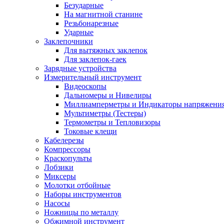
Безударные
На магнитной станине
Резьбонарезные
Ударные
Заклепочники
Для вытяжных заклепок
Для заклепок-гаек
Зарядные устройства
Измерительный инструмент
Видеоскопы
Дальномеры и Нивелиры
Миллиамперметры и Индикаторы напряжени
Мультиметры (Тестеры)
Термометры и Тепловизоры
Токовые клещи
Кабелерезы
Компрессоры
Краскопульты
Лобзики
Миксеры
Молотки отбойные
Наборы инструментов
Насосы
Ножницы по металлу
Обжимной инструмент