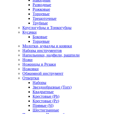
Накидные
Разводные
Рожковые
Торцевые
Трещоточные
Трубные
Круглогубцы и Тонкогубцы
Кусачки
Боковые
Торцевые
Молотки, кувалды и киянки
Наборы инструментов
Напильники, надфили, рашпили
Ножи
Ножницы и Резаки
Ножовки
Обжимной инструмент
Отвертки
Наборы
Звездообразные (Torx)
Квадратные
Крестовые (Ph)
Крестовые (Pz)
Прямые (Sl)
Шестигранные