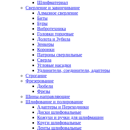
Шлифматериал
Сверление и завинчивание
Алмазное сверление
Биты
Буры
Вибротехника
Головки торцевые
Долота и Зубила
Зенкеры
Коронки
Патроны сверлильные
Сверла
Угловые насадки
Удлинители, соединители, адаптеры
Строгание
Фрезерование
Дюбели
Фрезы
Шины-направляющие
Шлифование и полирование
Адаптеры и Переходники
Диски шлифовальные
Кожухи и ручки для шлифмашин
Круги шлифовальные
Ленты шлифовальные