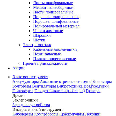
Листы шлифовальные
Мешки-пылесборники
Пасты полировальные
Подошвы полировальные
Подошвы шлифовальные
Полировальный материал
Чашки алмазные
Шарошки
Щетки
Электромонтаж
Кабельные наконечники
Ножи запасные
Плашки опрессовочные
Прочие принадлежности
Акции
Электроинструмент
Аккумуляторы
Алмазные отрезные системы
Балансиры
Болторезы
Вентиляторы
Вибротехника
Воздуходувки
Гайковерты
Гвоздезабиватели (нейлеры)
Граверы
Дрели
Заклепочники
Зарядные устройства
Измерительный инструмент
Кабелерезы
Компрессоры
Краскопульты
Лобзики