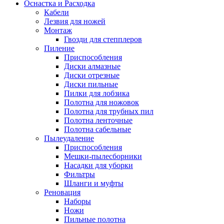
Оснастка и Расходка
Кабели
Лезвия для ножей
Монтаж
Гвозди для степплеров
Пиление
Приспособления
Диски алмазные
Диски отрезные
Диски пильные
Пилки для лобзика
Полотна для ножовок
Полотна для трубных пил
Полотна ленточные
Полотна сабельные
Пылеудаление
Приспособления
Мешки-пылесборники
Насадки для уборки
Фильтры
Шланги и муфты
Реновация
Наборы
Ножи
Пильные полотна