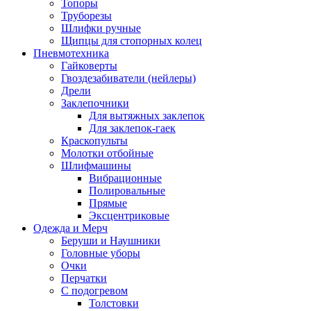
Топоры
Труборезы
Шлифки ручные
Щипцы для стопорных колец
Пневмотехника
Гайковерты
Гвоздезабиватели (нейлеры)
Дрели
Заклепочники
Для вытяжных заклепок
Для заклепок-гаек
Краскопульты
Молотки отбойные
Шлифмашины
Вибрационные
Полировальные
Прямые
Эксцентриковые
Одежда и Мерч
Беруши и Наушники
Головные уборы
Очки
Перчатки
С подогревом
Толстовки