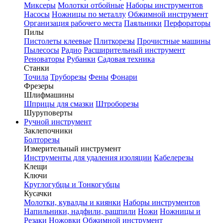
Миксеры
Молотки отбойные
Наборы инструментов
Насосы
Ножницы по металлу
Обжимной инструмент
Организация рабочего места
Паяльники
Перфораторы
Пилы
Пистолеты клеевые
Плиткорезы
Прочистные машины
Пылесосы
Радио
Расширительный инструмент
Реноваторы
Рубанки
Садовая техника
Станки
Точила
Труборезы
Фены
Фонари
Фрезеры
Шлифмашины
Шприцы для смазки
Штроборезы
Шуруповерты
Ручной инструмент
Заклепочники
Болторезы
Измерительный инструмент
Инструменты для удаления изоляции
Кабелерезы
Клещи
Ключи
Круглогубцы и Тонкогубцы
Кусачки
Молотки, кувалды и киянки
Наборы инструментов
Напильники, надфили, рашпили
Ножи
Ножницы и
Резаки
Ножовки
Обжимной инструмент