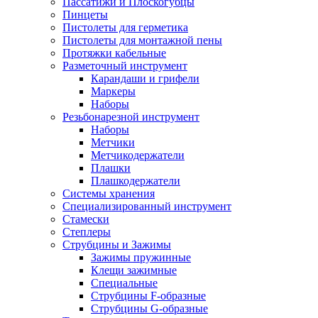
Пассатижи и Плоскогубцы
Пинцеты
Пистолеты для герметика
Пистолеты для монтажной пены
Протяжки кабельные
Разметочный инструмент
Карандаши и грифели
Маркеры
Наборы
Резьбонарезной инструмент
Наборы
Метчики
Метчикодержатели
Плашки
Плашкодержатели
Системы хранения
Специализированный инструмент
Стамески
Степлеры
Струбцины и Зажимы
Зажимы пружинные
Клещи зажимные
Специальные
Струбцины F-образные
Струбцины G-образные