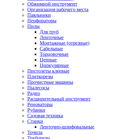
Обжимной инструмент
Организация рабочего места
Паяльники
Перфораторы
Пилы
Для труб
Ленточные
Монтажные (отрезные)
Сабельные
Торцовочные
Цепные
Циркулярные
Пистолеты клеевые
Плиткорезы
Прочистные машины
Пылесосы
Радио
Расширительный инструмент
Реноваторы
Рубанки
Садовая техника
Станки
Ленточно-шлифовальные
Точила
Труборезы