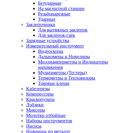
Безударные
На магнитной станине
Резьбонарезные
Ударные
Заклепочники
Для вытяжных заклепок
Для заклепок-гаек
Зарядные устройства
Измерительный инструмент
Видеоскопы
Дальномеры и Нивелиры
Миллиамперметры и Индикаторы
напряжения
Мультиметры (Тестеры)
Термометры и Тепловизоры
Токовые клещи
Кабелерезы
Компрессоры
Краскопульты
Лобзики
Миксеры
Молотки отбойные
Наборы инструментов
Насосы
Ножницы по металлу