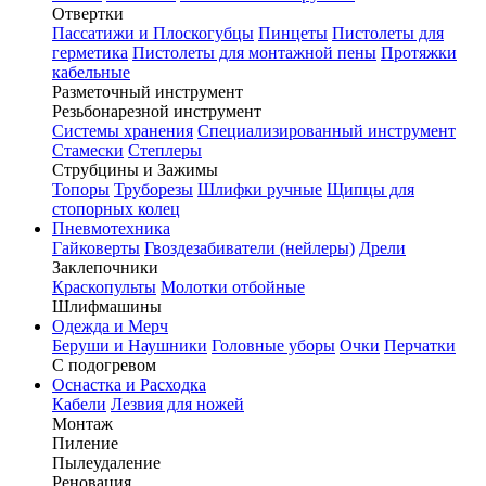
Отвертки
Пассатижи и Плоскогубцы
Пинцеты
Пистолеты для
герметика
Пистолеты для монтажной пены
Протяжки
кабельные
Разметочный инструмент
Резьбонарезной инструмент
Системы хранения
Специализированный инструмент
Стамески
Степлеры
Струбцины и Зажимы
Топоры
Труборезы
Шлифки ручные
Щипцы для
стопорных колец
Пневмотехника
Гайковерты
Гвоздезабиватели (нейлеры)
Дрели
Заклепочники
Краскопульты
Молотки отбойные
Шлифмашины
Одежда и Мерч
Беруши и Наушники
Головные уборы
Очки
Перчатки
С подогревом
Оснастка и Расходка
Кабели
Лезвия для ножей
Монтаж
Пиление
Пылеудаление
Реновация