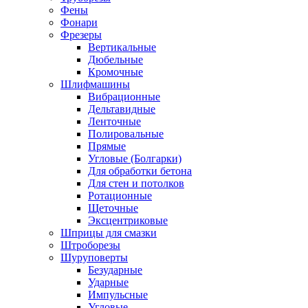
Фены
Фонари
Фрезеры
Вертикальные
Дюбельные
Кромочные
Шлифмашины
Вибрационные
Дельтавидные
Ленточные
Полировальные
Прямые
Угловые (Болгарки)
Для обработки бетона
Для стен и потолков
Ротационные
Щеточные
Эксцентриковые
Шприцы для смазки
Штроборезы
Шуруповерты
Безударные
Ударные
Импульсные
Угловые