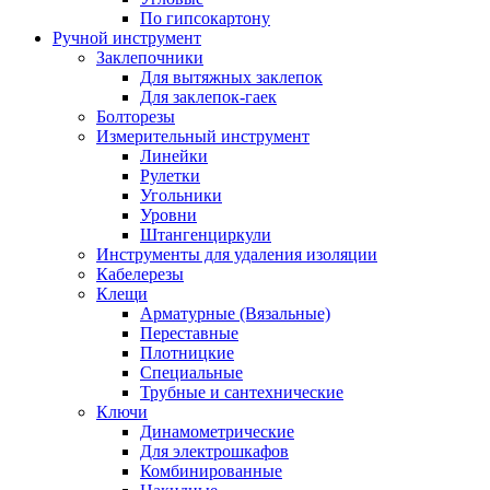
По гипсокартону
Ручной инструмент
Заклепочники
Для вытяжных заклепок
Для заклепок-гаек
Болторезы
Измерительный инструмент
Линейки
Рулетки
Угольники
Уровни
Штангенциркули
Инструменты для удаления изоляции
Кабелерезы
Клещи
Арматурные (Вязальные)
Переставные
Плотницкие
Специальные
Трубные и сантехнические
Ключи
Динамометрические
Для электрошкафов
Комбинированные