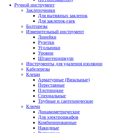
Ручной инструмент
Заклепочники
Для вытяжных заклепок
Для заклепок-гаек
Болторезы
Измерительный инструмент
Линейки
Рулетки
Угольники
Уровни
Штангенциркули
Инструменты для удаления изоляции
Кабелерезы
Клещи
Арматурные (Вязальные)
Переставные
Плотницкие
Специальные
Трубные и сантехнические
Ключи
Динамометрические
Для электрошкафов
Комбинированные
Накидные