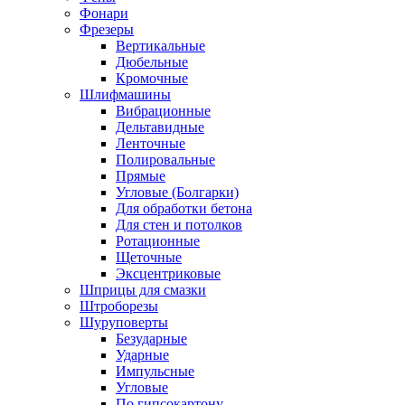
Фонари
Фрезеры
Вертикальные
Дюбельные
Кромочные
Шлифмашины
Вибрационные
Дельтавидные
Ленточные
Полировальные
Прямые
Угловые (Болгарки)
Для обработки бетона
Для стен и потолков
Ротационные
Щеточные
Эксцентриковые
Шприцы для смазки
Штроборезы
Шуруповерты
Безударные
Ударные
Импульсные
Угловые
По гипсокартону