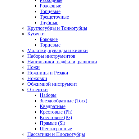
Разводные
Рожковые
Торцевые
Трещоточные
Трубные
Круглогубцы и Тонкогубцы
Кусачки
Боковые
Торцевые
Молотки, кувалды и киянки
Наборы инструментов
Напильники, надфили, рашпили
Ножи
Ножницы и Резаки
Ножовки
Обжимной инструмент
Отвертки
Наборы
Звездообразные (Torx)
Квадратные
Крестовые (Ph)
Крестовые (Pz)
Прямые (Sl)
Шестигранные
Пассатижи и Плоскогубцы