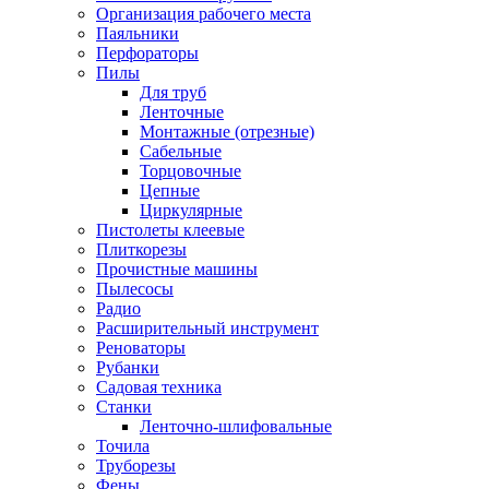
Организация рабочего места
Паяльники
Перфораторы
Пилы
Для труб
Ленточные
Монтажные (отрезные)
Сабельные
Торцовочные
Цепные
Циркулярные
Пистолеты клеевые
Плиткорезы
Прочистные машины
Пылесосы
Радио
Расширительный инструмент
Реноваторы
Рубанки
Садовая техника
Станки
Ленточно-шлифовальные
Точила
Труборезы
Фены