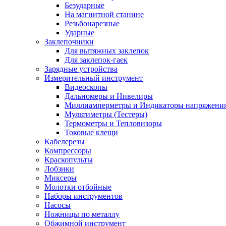
Безударные
На магнитной станине
Резьбонарезные
Ударные
Заклепочники
Для вытяжных заклепок
Для заклепок-гаек
Зарядные устройства
Измерительный инструмент
Видеоскопы
Дальномеры и Нивелиры
Миллиамперметры и Индикаторы напряжени
Мультиметры (Тестеры)
Термометры и Тепловизоры
Токовые клещи
Кабелерезы
Компрессоры
Краскопульты
Лобзики
Миксеры
Молотки отбойные
Наборы инструментов
Насосы
Ножницы по металлу
Обжимной инструмент