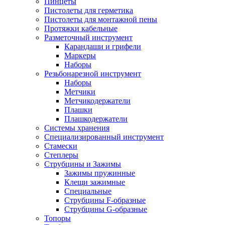
Пинцеты
Пистолеты для герметика
Пистолеты для монтажной пены
Протяжки кабельные
Разметочный инструмент
Карандаши и грифели
Маркеры
Наборы
Резьбонарезной инструмент
Наборы
Метчики
Метчикодержатели
Плашки
Плашкодержатели
Системы хранения
Специализированный инструмент
Стамески
Степлеры
Струбцины и Зажимы
Зажимы пружинные
Клещи зажимные
Специальные
Струбцины F-образные
Струбцины G-образные
Топоры