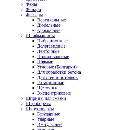
Фены
Фонари
Фрезеры
Вертикальные
Дюбельные
Кромочные
Шлифмашины
Вибрационные
Дельтавидные
Ленточные
Полировальные
Прямые
Угловые (Болгарки)
Для обработки бетона
Для стен и потолков
Ротационные
Щеточные
Эксцентриковые
Шприцы для смазки
Штроборезы
Шуруповерты
Безударные
Ударные
Импульсные
Угловые