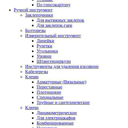
По гипсокартону
Ручной инструмент
Заклепочники
Для вытяжных заклепок
Для заклепок-гаек
Болторезы
Измерительный инструмент
Линейки
Рулетки
Угольники
Уровни
Штангенциркули
Инструменты для удаления изоляции
Кабелерезы
Клещи
Арматурные (Вязальные)
Переставные
Плотницкие
Специальные
Трубные и сантехнические
Ключи
Динамометрические
Для электрошкафов
Комбинированные