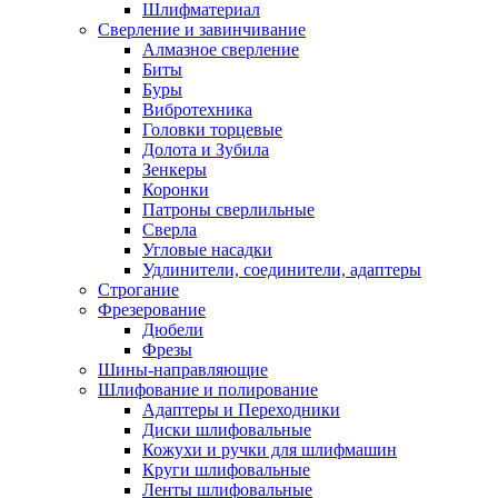
Шлифматериал
Сверление и завинчивание
Алмазное сверление
Биты
Буры
Вибротехника
Головки торцевые
Долота и Зубила
Зенкеры
Коронки
Патроны сверлильные
Сверла
Угловые насадки
Удлинители, соединители, адаптеры
Строгание
Фрезерование
Дюбели
Фрезы
Шины-направляющие
Шлифование и полирование
Адаптеры и Переходники
Диски шлифовальные
Кожухи и ручки для шлифмашин
Круги шлифовальные
Ленты шлифовальные