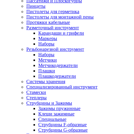
Пассатижи и Плоскогубцы
Пинцеты
Пистолеты для герметика
Пистолеты для монтажной пены
Протяжки кабельные
Разметочный инструмент
Карандаши и грифели
Маркеры
Наборы
Резьбонарезной инструмент
Наборы
Метчики
Метчикодержатели
Плашки
Плашкодержатели
Системы хранения
Специализированный инструмент
Стамески
Степлеры
Струбцины и Зажимы
Зажимы пружинные
Клещи зажимные
Специальные
Струбцины F-образные
Струбцины G-образные