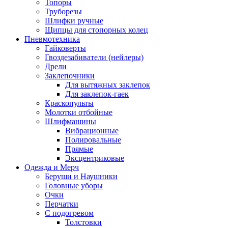
Топоры
Труборезы
Шлифки ручные
Щипцы для стопорных колец
Пневмотехника
Гайковерты
Гвоздезабиватели (нейлеры)
Дрели
Заклепочники
Для вытяжных заклепок
Для заклепок-гаек
Краскопульты
Молотки отбойные
Шлифмашины
Вибрационные
Полировальные
Прямые
Эксцентриковые
Одежда и Мерч
Беруши и Наушники
Головные уборы
Очки
Перчатки
С подогревом
Толстовки