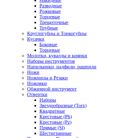
Накидные
Разводные
Рожковые
Торцевые
Трещоточные
Трубные
Круглогубцы и Тонкогубцы
Кусачки
Боковые
Торцевые
Молотки, кувалды и киянки
Наборы инструментов
Напильники, надфили, рашпили
Ножи
Ножницы и Резаки
Ножовки
Обжимной инструмент
Отвертки
Наборы
Звездообразные (Torx)
Квадратные
Крестовые (Ph)
Крестовые (Pz)
Прямые (Sl)
Шестигранные