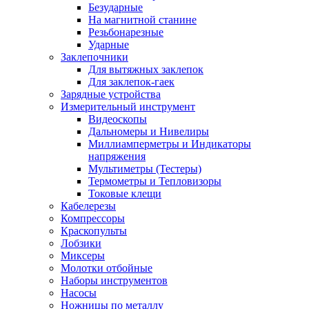
Безударные
На магнитной станине
Резьбонарезные
Ударные
Заклепочники
Для вытяжных заклепок
Для заклепок-гаек
Зарядные устройства
Измерительный инструмент
Видеоскопы
Дальномеры и Нивелиры
Миллиамперметры и Индикаторы
напряжения
Мультиметры (Тестеры)
Термометры и Тепловизоры
Токовые клещи
Кабелерезы
Компрессоры
Краскопульты
Лобзики
Миксеры
Молотки отбойные
Наборы инструментов
Насосы
Ножницы по металлу