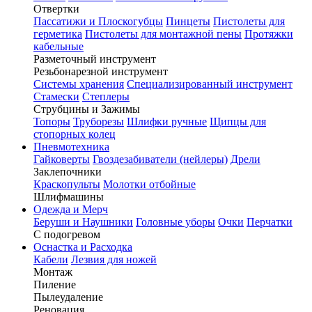
Отвертки
Пассатижи и Плоскогубцы
Пинцеты
Пистолеты для
герметика
Пистолеты для монтажной пены
Протяжки
кабельные
Разметочный инструмент
Резьбонарезной инструмент
Системы хранения
Специализированный инструмент
Стамески
Степлеры
Струбцины и Зажимы
Топоры
Труборезы
Шлифки ручные
Щипцы для
стопорных колец
Пневмотехника
Гайковерты
Гвоздезабиватели (нейлеры)
Дрели
Заклепочники
Краскопульты
Молотки отбойные
Шлифмашины
Одежда и Мерч
Беруши и Наушники
Головные уборы
Очки
Перчатки
С подогревом
Оснастка и Расходка
Кабели
Лезвия для ножей
Монтаж
Пиление
Пылеудаление
Реновация