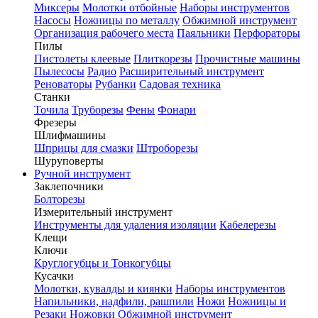
Миксеры
Молотки отбойные
Наборы инструментов
Насосы
Ножницы по металлу
Обжимной инструмент
Организация рабочего места
Паяльники
Перфораторы
Пилы
Пистолеты клеевые
Плиткорезы
Прочистные машины
Пылесосы
Радио
Расширительный инструмент
Реноваторы
Рубанки
Садовая техника
Станки
Точила
Труборезы
Фены
Фонари
Фрезеры
Шлифмашины
Шприцы для смазки
Штроборезы
Шуруповерты
Ручной инструмент
Заклепочники
Болторезы
Измерительный инструмент
Инструменты для удаления изоляции
Кабелерезы
Клещи
Ключи
Круглогубцы и Тонкогубцы
Кусачки
Молотки, кувалды и киянки
Наборы инструментов
Напильники, надфили, рашпили
Ножи
Ножницы и
Резаки
Ножовки
Обжимной инструмент