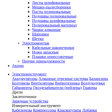
Листы шлифовальные
Мешки-пылесборники
Пасты полировальные
Подошвы полировальные
Подошвы шлифовальные
Полировальный материал
Чашки алмазные
Шарошки
Щетки
Электромонтаж
Кабельные наконечники
Ножи запасные
Плашки опрессовочные
Прочие принадлежности
Акции
Электроинструмент
Аккумуляторы
Алмазные отрезные системы
Балансиры
Болторезы
Вентиляторы
Вибротехника
Воздуходувки
Гайковерты
Гвоздезабиватели (нейлеры)
Граверы
Дрели
Заклепочники
Зарядные устройства
Измерительный инструмент
Кабелерезы
Компрессоры
Краскопульты
Лобзики