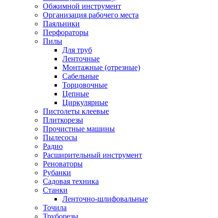
Обжимной инструмент
Организация рабочего места
Паяльники
Перфораторы
Пилы
Для труб
Ленточные
Монтажные (отрезные)
Сабельные
Торцовочные
Цепные
Циркулярные
Пистолеты клеевые
Плиткорезы
Прочистные машины
Пылесосы
Радио
Расширительный инструмент
Реноваторы
Рубанки
Садовая техника
Станки
Ленточно-шлифовальные
Точила
Труборезы