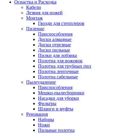
Оснастка и Расходка
Кабели
Лезвия для ножей
Монтаж
Гвозди для степплеров
Пиление
Приспособления
Диски алмазные
Диски отрезные
Диски пильные
Пилки для лобзика
Полотна для ножовок
Полотна для трубных пил
Полотна ленточные
Полотна сабельные
Пылеудаление
Приспособления
Мешки-пылесборники
Насадки для уборки
Фильтры
Шланги и муфты
Реновация
Наборы
Ножи
Пильные полотна