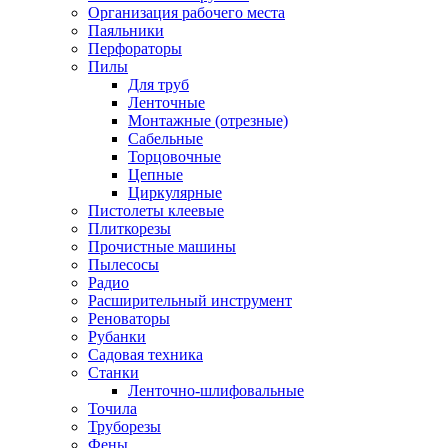
Организация рабочего места
Паяльники
Перфораторы
Пилы
Для труб
Ленточные
Монтажные (отрезные)
Сабельные
Торцовочные
Цепные
Циркулярные
Пистолеты клеевые
Плиткорезы
Прочистные машины
Пылесосы
Радио
Расширительный инструмент
Реноваторы
Рубанки
Садовая техника
Станки
Ленточно-шлифовальные
Точила
Труборезы
Фены