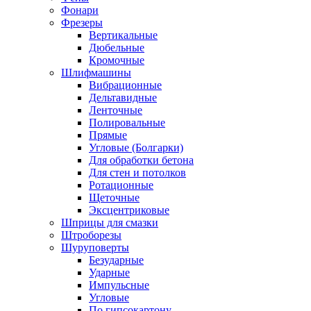
Фонари
Фрезеры
Вертикальные
Дюбельные
Кромочные
Шлифмашины
Вибрационные
Дельтавидные
Ленточные
Полировальные
Прямые
Угловые (Болгарки)
Для обработки бетона
Для стен и потолков
Ротационные
Щеточные
Эксцентриковые
Шприцы для смазки
Штроборезы
Шуруповерты
Безударные
Ударные
Импульсные
Угловые
По гипсокартону