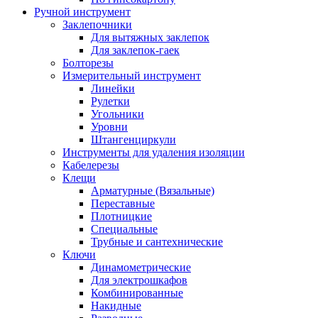
Ручной инструмент
Заклепочники
Для вытяжных заклепок
Для заклепок-гаек
Болторезы
Измерительный инструмент
Линейки
Рулетки
Угольники
Уровни
Штангенциркули
Инструменты для удаления изоляции
Кабелерезы
Клещи
Арматурные (Вязальные)
Переставные
Плотницкие
Специальные
Трубные и сантехнические
Ключи
Динамометрические
Для электрошкафов
Комбинированные
Накидные