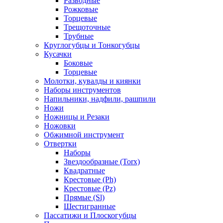
Разводные
Рожковые
Торцевые
Трещоточные
Трубные
Круглогубцы и Тонкогубцы
Кусачки
Боковые
Торцевые
Молотки, кувалды и киянки
Наборы инструментов
Напильники, надфили, рашпили
Ножи
Ножницы и Резаки
Ножовки
Обжимной инструмент
Отвертки
Наборы
Звездообразные (Torx)
Квадратные
Крестовые (Ph)
Крестовые (Pz)
Прямые (Sl)
Шестигранные
Пассатижи и Плоскогубцы