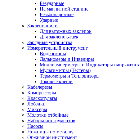
Безударные
На магнитной станине
Резьбонарезные
Ударные
Заклепочники
Для вытяжных заклепок
Для заклепок-гаек
Зарядные устройства
Измерительный инструмент
Видеоскопы
Дальномеры и Нивелиры
Миллиамперметры и Индикаторы напряжени
Мультиметры (Тестеры)
Термометры и Тепловизоры
Токовые клещи
Кабелерезы
Компрессоры
Краскопульты
Лобзики
Миксеры
Молотки отбойные
Наборы инструментов
Насосы
Ножницы по металлу
Обжимной инструмент