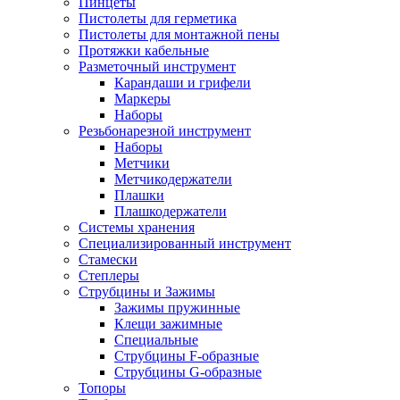
Пинцеты
Пистолеты для герметика
Пистолеты для монтажной пены
Протяжки кабельные
Разметочный инструмент
Карандаши и грифели
Маркеры
Наборы
Резьбонарезной инструмент
Наборы
Метчики
Метчикодержатели
Плашки
Плашкодержатели
Системы хранения
Специализированный инструмент
Стамески
Степлеры
Струбцины и Зажимы
Зажимы пружинные
Клещи зажимные
Специальные
Струбцины F-образные
Струбцины G-образные
Топоры