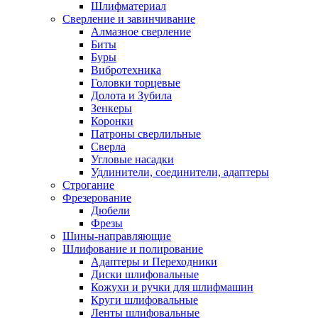
Шлифматериал
Сверление и завинчивание
Алмазное сверление
Биты
Буры
Вибротехника
Головки торцевые
Долота и Зубила
Зенкеры
Коронки
Патроны сверлильные
Сверла
Угловые насадки
Удлинители, соединители, адаптеры
Строгание
Фрезерование
Дюбели
Фрезы
Шины-направляющие
Шлифование и полирование
Адаптеры и Переходники
Диски шлифовальные
Кожухи и ручки для шлифмашин
Круги шлифовальные
Ленты шлифовальные