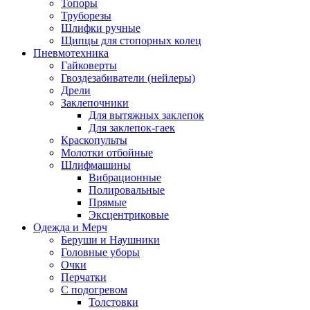
Топоры
Труборезы
Шлифки ручные
Щипцы для стопорных колец
Пневмотехника
Гайковерты
Гвоздезабиватели (нейлеры)
Дрели
Заклепочники
Для вытяжных заклепок
Для заклепок-гаек
Краскопульты
Молотки отбойные
Шлифмашины
Вибрационные
Полировальные
Прямые
Эксцентриковые
Одежда и Мерч
Беруши и Наушники
Головные уборы
Очки
Перчатки
С подогревом
Толстовки