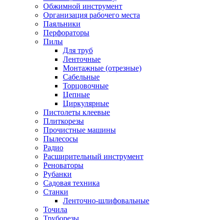
Обжимной инструмент
Организация рабочего места
Паяльники
Перфораторы
Пилы
Для труб
Ленточные
Монтажные (отрезные)
Сабельные
Торцовочные
Цепные
Циркулярные
Пистолеты клеевые
Плиткорезы
Прочистные машины
Пылесосы
Радио
Расширительный инструмент
Реноваторы
Рубанки
Садовая техника
Станки
Ленточно-шлифовальные
Точила
Труборезы