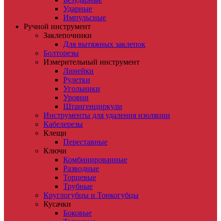
Ударные
Импульсные
Ручной инструмент
Заклепочники
Для вытяжных заклепок
Болторезы
Измерительный инструмент
Линейки
Рулетки
Угольники
Уровни
Штангенциркули
Инструменты для удаления изоляции
Кабелерезы
Клещи
Переставные
Ключи
Комбинированные
Разводные
Торцевые
Трубные
Круглогубцы и Тонкогубцы
Кусачки
Боковые