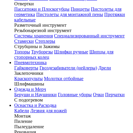
Отвертки
Пассатижи и Плоскогубцы
Пинцеты
Пистолеты для
герметика
Пистолеты для монтажной пены
Протяжки
кабельные
Разметочный инструмент
Резьбонарезной инструмент
Системы хранения
Специализированный инструмент
Стамески
Степлеры
Струбцины и Зажимы
Топоры
Труборезы
Шлифки ручные
Щипцы для
стопорных колец
Пневмотехника
Гайковерты
Гвоздезабиватели (нейлеры)
Дрели
Заклепочники
Краскопульты
Молотки отбойные
Шлифмашины
Одежда и Мерч
Беруши и Наушники
Головные уборы
Очки
Перчатки
С подогревом
Оснастка и Расходка
Кабели
Лезвия для ножей
Монтаж
Пиление
Пылеудаление
Реновация