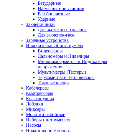
Безударные
На магнитной станине
Резьбонарезные
Ударные
Заклепочники
Для вытяжных заклепок
Для заклепок-гаек
Зарядные устройства
Измерительный инструмент
Видеоскопы
Дальномеры и Нивелиры
Миллиамперметры и Индикаторы
напряжения
Мультиметры (Тестеры)
Термометры и Тепловизоры
Токовые клещи
Кабелерезы
Компрессоры
Краскопульты
Лобзики
Миксеры
Молотки отбойные
Наборы инструментов
Насосы
Ножницы по металлу