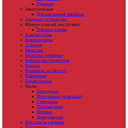
Ударные
Заклепочники
Для вытяжных заклепок
Зарядные устройства
Измерительный инструмент
Токовые клещи
Компрессоры
Краскопульты
Лобзики
Миксеры
Молотки отбойные
Наборы инструментов
Насосы
Ножницы по металлу
Паяльники
Перфораторы
Пилы
Ленточные
Монтажные (отрезные)
Сабельные
Торцовочные
Цепные
Циркулярные
Пистолеты клеевые
Плиткорезы