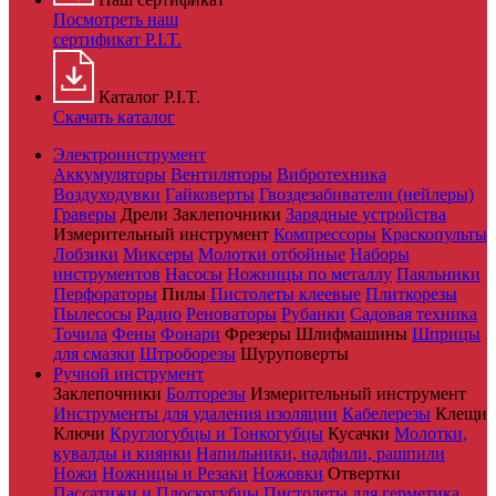
Посмотреть наш
сертификат P.I.T.
Каталог P.I.T.
Скачать каталог
Электроинструмент
Аккумуляторы
Вентиляторы
Вибротехника
Воздуходувки
Гайковерты
Гвоздезабиватели (нейлеры)
Граверы
Дрели
Заклепочники
Зарядные устройства
Измерительный инструмент
Компрессоры
Краскопульты
Лобзики
Миксеры
Молотки отбойные
Наборы
инструментов
Насосы
Ножницы по металлу
Паяльники
Перфораторы
Пилы
Пистолеты клеевые
Плиткорезы
Пылесосы
Радио
Реноваторы
Рубанки
Садовая техника
Точила
Фены
Фонари
Фрезеры
Шлифмашины
Шприцы
для смазки
Штроборезы
Шуруповерты
Ручной инструмент
Заклепочники
Болторезы
Измерительный инструмент
Инструменты для удаления изоляции
Кабелерезы
Клещи
Ключи
Круглогубцы и Тонкогубцы
Кусачки
Молотки,
кувалды и киянки
Напильники, надфили, рашпили
Ножи
Ножницы и Резаки
Ножовки
Отвертки
Пассатижи и Плоскогубцы
Пистолеты для герметика