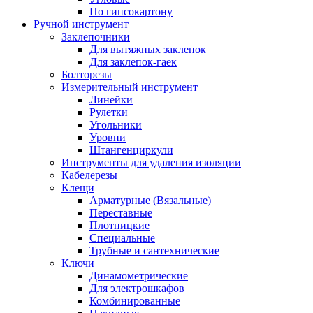
По гипсокартону
Ручной инструмент
Заклепочники
Для вытяжных заклепок
Для заклепок-гаек
Болторезы
Измерительный инструмент
Линейки
Рулетки
Угольники
Уровни
Штангенциркули
Инструменты для удаления изоляции
Кабелерезы
Клещи
Арматурные (Вязальные)
Переставные
Плотницкие
Специальные
Трубные и сантехнические
Ключи
Динамометрические
Для электрошкафов
Комбинированные