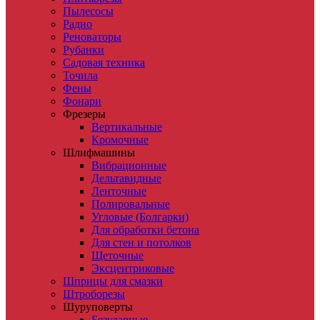
Пылесосы
Радио
Реноваторы
Рубанки
Садовая техника
Точила
Фены
Фонари
Фрезеры
Вертикальные
Кромочные
Шлифмашины
Вибрационные
Дельтавидные
Ленточные
Полировальные
Угловые (Болгарки)
Для обработки бетона
Для стен и потолков
Щеточные
Эксцентриковые
Шприцы для смазки
Штроборезы
Шуруповерты
Безударные