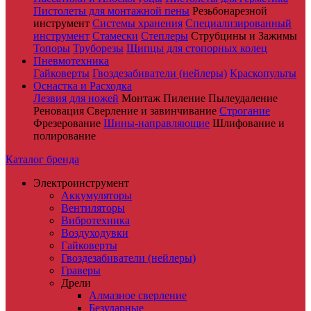
Пистолеты для монтажной пены
Резьбонарезной
инструмент
Системы хранения
Специализированный
инструмент
Стамески
Степлеры
Струбцины и Зажимы
Топоры
Труборезы
Щипцы для стопорных колец
Пневмотехника
Гайковерты
Гвоздезабиватели (нейлеры)
Краскопульты
Оснастка и Расходка
Лезвия для ножей
Монтаж
Пиление
Пылеудаление
Реновация
Сверление и завинчивание
Строгание
Фрезерование
Шины-направляющие
Шлифование и
полирование
Каталог бренда
Электроинструмент
Аккумуляторы
Вентиляторы
Вибротехника
Воздуходувки
Гайковерты
Гвоздезабиватели (нейлеры)
Граверы
Дрели
Алмазное сверление
Безударные