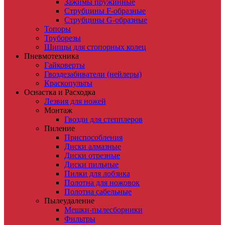
Зажимы пружинные
Струбцины F-образные
Струбцины G-образные
Топоры
Труборезы
Щипцы для стопорных колец
Пневмотехника
Гайковерты
Гвоздезабиватели (нейлеры)
Краскопульты
Оснастка и Расходка
Лезвия для ножей
Монтаж
Гвозди для степплеров
Пиление
Приспособления
Диски алмазные
Диски отрезные
Диски пильные
Пилки для лобзика
Полотна для ножовок
Полотна сабельные
Пылеудаление
Мешки-пылесборники
Фильтры