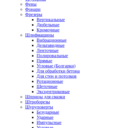
Фены
Фонари
Фрезеры
Вертикальные
Дюбельные
Кромочные
Шлифмашины
Вибрационные
Дельтавидные
Ленточные
Полировальные
Прямые
Угловые (Болгарки)
Для обработки бетона
Для стен и потолков
Ротационные
Щеточные
Эксцентриковые
Шприцы для смазки
Штроборезы
Шуруповерты
Безударные
Ударные
Импульсные
Угловые