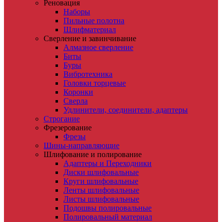
Реновация
Наборы
Пильные полотна
Шлифматериал
Сверление и завинчивание
Алмазное сверление
Биты
Буры
Вибротехника
Головки торцевые
Коронки
Сверла
Удлинители, соединители, адаптеры
Строгание
Фрезерование
Фрезы
Шины-направляющие
Шлифование и полирование
Адаптеры и Переходники
Диски шлифовальные
Круги шлифовальные
Ленты шлифовальные
Листы шлифовальные
Подошвы полировальные
Полировальный материал