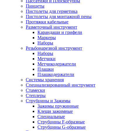
Пассатижи и Плоскогубцы
Пинцеты
Пистолеты для герметика
Пистолеты для монтажной пены
Протяжки кабельные
Разметочный инструмент
Карандаши и грифели
Маркеры
Наборы
Резьбонарезной инструмент
Наборы
Метчики
Метчикодержатели
Плашки
Плашкодержатели
Системы хранения
Специализированный инструмент
Стамески
Степлеры
Струбцины и Зажимы
Зажимы пружинные
Клещи зажимные
Специальные
Струбцины F-образные
Струбцины G-образные