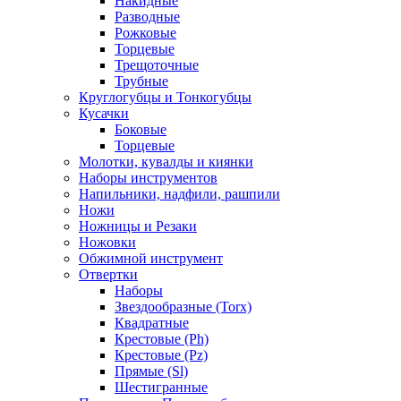
Накидные
Разводные
Рожковые
Торцевые
Трещоточные
Трубные
Круглогубцы и Тонкогубцы
Кусачки
Боковые
Торцевые
Молотки, кувалды и киянки
Наборы инструментов
Напильники, надфили, рашпили
Ножи
Ножницы и Резаки
Ножовки
Обжимной инструмент
Отвертки
Наборы
Звездообразные (Torx)
Квадратные
Крестовые (Ph)
Крестовые (Pz)
Прямые (Sl)
Шестигранные