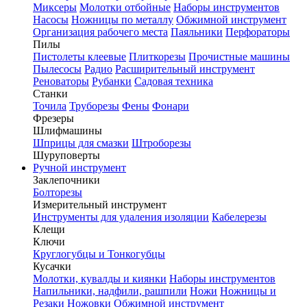
Миксеры
Молотки отбойные
Наборы инструментов
Насосы
Ножницы по металлу
Обжимной инструмент
Организация рабочего места
Паяльники
Перфораторы
Пилы
Пистолеты клеевые
Плиткорезы
Прочистные машины
Пылесосы
Радио
Расширительный инструмент
Реноваторы
Рубанки
Садовая техника
Станки
Точила
Труборезы
Фены
Фонари
Фрезеры
Шлифмашины
Шприцы для смазки
Штроборезы
Шуруповерты
Ручной инструмент
Заклепочники
Болторезы
Измерительный инструмент
Инструменты для удаления изоляции
Кабелерезы
Клещи
Ключи
Круглогубцы и Тонкогубцы
Кусачки
Молотки, кувалды и киянки
Наборы инструментов
Напильники, надфили, рашпили
Ножи
Ножницы и
Резаки
Ножовки
Обжимной инструмент