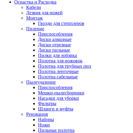
Оснастка и Расходка
Кабели
Лезвия для ножей
Монтаж
Гвозди для степплеров
Пиление
Приспособления
Диски алмазные
Диски отрезные
Диски пильные
Пилки для лобзика
Полотна для ножовок
Полотна для трубных пил
Полотна ленточные
Полотна сабельные
Пылеудаление
Приспособления
Мешки-пылесборники
Насадки для уборки
Фильтры
Шланги и муфты
Реновация
Наборы
Ножи
Пильные полотна