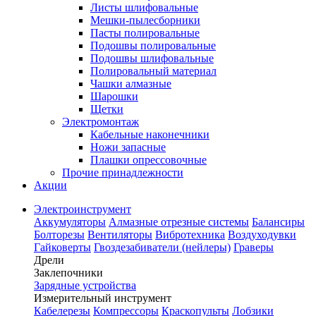
Листы шлифовальные
Мешки-пылесборники
Пасты полировальные
Подошвы полировальные
Подошвы шлифовальные
Полировальный материал
Чашки алмазные
Шарошки
Щетки
Электромонтаж
Кабельные наконечники
Ножи запасные
Плашки опрессовочные
Прочие принадлежности
Акции
Электроинструмент
Аккумуляторы
Алмазные отрезные системы
Балансиры
Болторезы
Вентиляторы
Вибротехника
Воздуходувки
Гайковерты
Гвоздезабиватели (нейлеры)
Граверы
Дрели
Заклепочники
Зарядные устройства
Измерительный инструмент
Кабелерезы
Компрессоры
Краскопульты
Лобзики