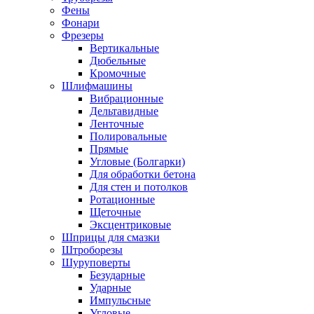
Фены
Фонари
Фрезеры
Вертикальные
Дюбельные
Кромочные
Шлифмашины
Вибрационные
Дельтавидные
Ленточные
Полировальные
Прямые
Угловые (Болгарки)
Для обработки бетона
Для стен и потолков
Ротационные
Щеточные
Эксцентриковые
Шприцы для смазки
Штроборезы
Шуруповерты
Безударные
Ударные
Импульсные
Угловые