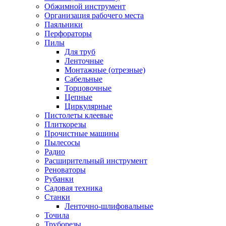
Обжимной инструмент
Организация рабочего места
Паяльники
Перфораторы
Пилы
Для труб
Ленточные
Монтажные (отрезные)
Сабельные
Торцовочные
Цепные
Циркулярные
Пистолеты клеевые
Плиткорезы
Прочистные машины
Пылесосы
Радио
Расширительный инструмент
Реноваторы
Рубанки
Садовая техника
Станки
Ленточно-шлифовальные
Точила
Труборезы