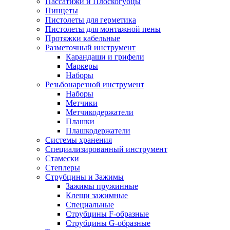
Пассатижи и Плоскогубцы
Пинцеты
Пистолеты для герметика
Пистолеты для монтажной пены
Протяжки кабельные
Разметочный инструмент
Карандаши и грифели
Маркеры
Наборы
Резьбонарезной инструмент
Наборы
Метчики
Метчикодержатели
Плашки
Плашкодержатели
Системы хранения
Специализированный инструмент
Стамески
Степлеры
Струбцины и Зажимы
Зажимы пружинные
Клещи зажимные
Специальные
Струбцины F-образные
Струбцины G-образные