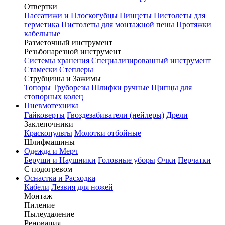
Отвертки
Пассатижи и Плоскогубцы
Пинцеты
Пистолеты для
герметика
Пистолеты для монтажной пены
Протяжки
кабельные
Разметочный инструмент
Резьбонарезной инструмент
Системы хранения
Специализированный инструмент
Стамески
Степлеры
Струбцины и Зажимы
Топоры
Труборезы
Шлифки ручные
Щипцы для
стопорных колец
Пневмотехника
Гайковерты
Гвоздезабиватели (нейлеры)
Дрели
Заклепочники
Краскопульты
Молотки отбойные
Шлифмашины
Одежда и Мерч
Беруши и Наушники
Головные уборы
Очки
Перчатки
С подогревом
Оснастка и Расходка
Кабели
Лезвия для ножей
Монтаж
Пиление
Пылеудаление
Реновация