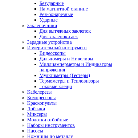
Безударные
На магнитной станине
Резьбонарезные
Ударные
Заклепочники
Для вытяжных заклепок
Для заклепок-гаек
Зарядные устройства
Измерительный инструмент
Видеоскопы
Дальномеры и Нивелиры
Миллиамперметры и Индикаторы
напряжения
Мультиметры (Тестеры)
Термометры и Тепловизоры
Токовые клещи
Кабелерезы
Компрессоры
Краскопульты
Лобзики
Миксеры
Молотки отбойные
Наборы инструментов
Насосы
Ножницы по металлу