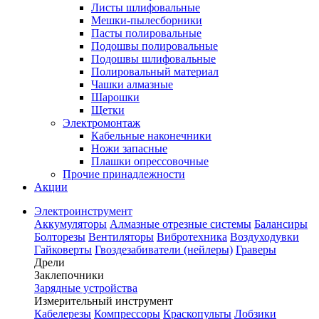
Листы шлифовальные
Мешки-пылесборники
Пасты полировальные
Подошвы полировальные
Подошвы шлифовальные
Полировальный материал
Чашки алмазные
Шарошки
Щетки
Электромонтаж
Кабельные наконечники
Ножи запасные
Плашки опрессовочные
Прочие принадлежности
Акции
Электроинструмент
Аккумуляторы
Алмазные отрезные системы
Балансиры
Болторезы
Вентиляторы
Вибротехника
Воздуходувки
Гайковерты
Гвоздезабиватели (нейлеры)
Граверы
Дрели
Заклепочники
Зарядные устройства
Измерительный инструмент
Кабелерезы
Компрессоры
Краскопульты
Лобзики