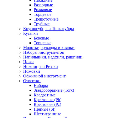
Накидные
Разводные
Рожковые
Торцевые
Трещоточные
Трубные
Круглогубцы и Тонкогубцы
Кусачки
Боковые
Торцевые
Молотки, кувалды и киянки
Наборы инструментов
Напильники, надфили, рашпили
Ножи
Ножницы и Резаки
Ножовки
Обжимной инструмент
Отвертки
Наборы
Звездообразные (Torx)
Квадратные
Крестовые (Ph)
Крестовые (Pz)
Прямые (Sl)
Шестигранные