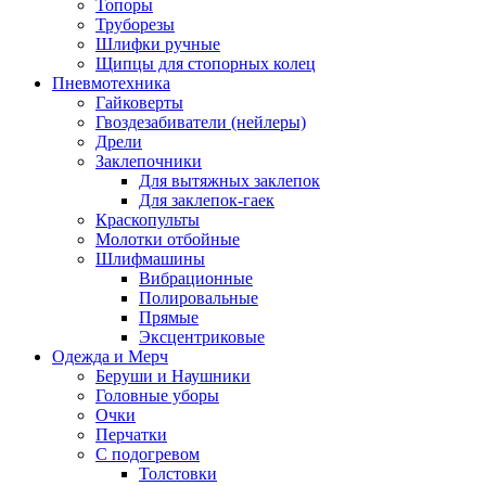
Топоры
Труборезы
Шлифки ручные
Щипцы для стопорных колец
Пневмотехника
Гайковерты
Гвоздезабиватели (нейлеры)
Дрели
Заклепочники
Для вытяжных заклепок
Для заклепок-гаек
Краскопульты
Молотки отбойные
Шлифмашины
Вибрационные
Полировальные
Прямые
Эксцентриковые
Одежда и Мерч
Беруши и Наушники
Головные уборы
Очки
Перчатки
С подогревом
Толстовки