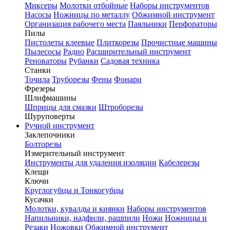
Миксеры
Молотки отбойные
Наборы инструментов
Насосы
Ножницы по металлу
Обжимной инструмент
Организация рабочего места
Паяльники
Перфораторы
Пилы
Пистолеты клеевые
Плиткорезы
Прочистные машины
Пылесосы
Радио
Расширительный инструмент
Реноваторы
Рубанки
Садовая техника
Станки
Точила
Труборезы
Фены
Фонари
Фрезеры
Шлифмашины
Шприцы для смазки
Штроборезы
Шуруповерты
Ручной инструмент
Заклепочники
Болторезы
Измерительный инструмент
Инструменты для удаления изоляции
Кабелерезы
Клещи
Ключи
Круглогубцы и Тонкогубцы
Кусачки
Молотки, кувалды и киянки
Наборы инструментов
Напильники, надфили, рашпили
Ножи
Ножницы и
Резаки
Ножовки
Обжимной инструмент