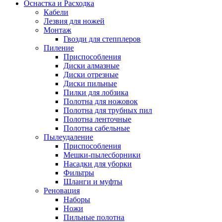
Оснастка и Расходка
Кабели
Лезвия для ножей
Монтаж
Гвозди для степплеров
Пиление
Приспособления
Диски алмазные
Диски отрезные
Диски пильные
Пилки для лобзика
Полотна для ножовок
Полотна для трубных пил
Полотна ленточные
Полотна сабельные
Пылеудаление
Приспособления
Мешки-пылесборники
Насадки для уборки
Фильтры
Шланги и муфты
Реновация
Наборы
Ножи
Пильные полотна