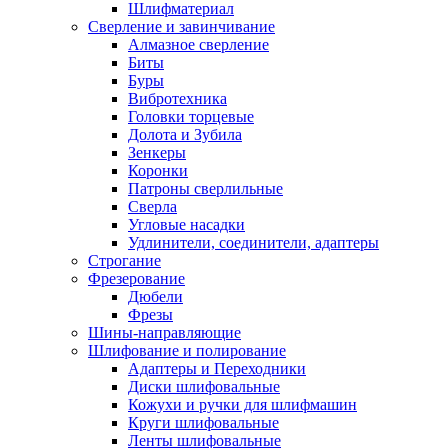
Шлифматериал
Сверление и завинчивание
Алмазное сверление
Биты
Буры
Вибротехника
Головки торцевые
Долота и Зубила
Зенкеры
Коронки
Патроны сверлильные
Сверла
Угловые насадки
Удлинители, соединители, адаптеры
Строгание
Фрезерование
Дюбели
Фрезы
Шины-направляющие
Шлифование и полирование
Адаптеры и Переходники
Диски шлифовальные
Кожухи и ручки для шлифмашин
Круги шлифовальные
Ленты шлифовальные