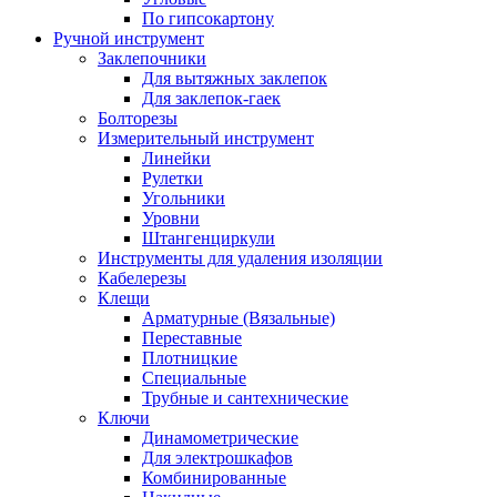
По гипсокартону
Ручной инструмент
Заклепочники
Для вытяжных заклепок
Для заклепок-гаек
Болторезы
Измерительный инструмент
Линейки
Рулетки
Угольники
Уровни
Штангенциркули
Инструменты для удаления изоляции
Кабелерезы
Клещи
Арматурные (Вязальные)
Переставные
Плотницкие
Специальные
Трубные и сантехнические
Ключи
Динамометрические
Для электрошкафов
Комбинированные