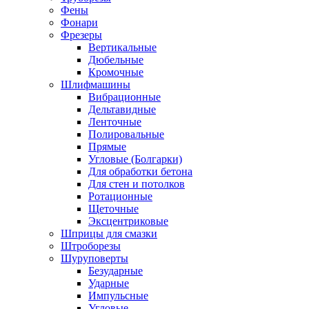
Фены
Фонари
Фрезеры
Вертикальные
Дюбельные
Кромочные
Шлифмашины
Вибрационные
Дельтавидные
Ленточные
Полировальные
Прямые
Угловые (Болгарки)
Для обработки бетона
Для стен и потолков
Ротационные
Щеточные
Эксцентриковые
Шприцы для смазки
Штроборезы
Шуруповерты
Безударные
Ударные
Импульсные
Угловые