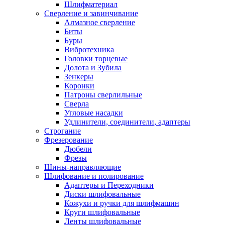
Шлифматериал
Сверление и завинчивание
Алмазное сверление
Биты
Буры
Вибротехника
Головки торцевые
Долота и Зубила
Зенкеры
Коронки
Патроны сверлильные
Сверла
Угловые насадки
Удлинители, соединители, адаптеры
Строгание
Фрезерование
Дюбели
Фрезы
Шины-направляющие
Шлифование и полирование
Адаптеры и Переходники
Диски шлифовальные
Кожухи и ручки для шлифмашин
Круги шлифовальные
Ленты шлифовальные