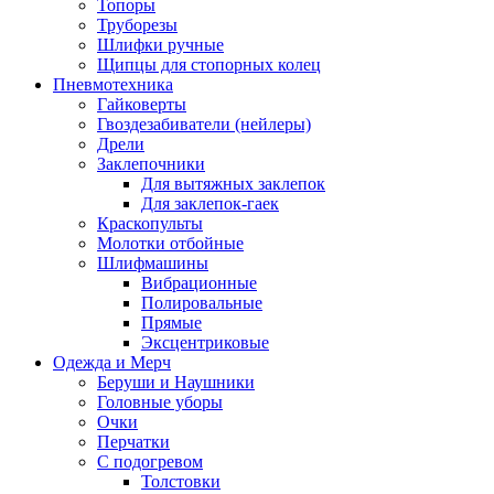
Топоры
Труборезы
Шлифки ручные
Щипцы для стопорных колец
Пневмотехника
Гайковерты
Гвоздезабиватели (нейлеры)
Дрели
Заклепочники
Для вытяжных заклепок
Для заклепок-гаек
Краскопульты
Молотки отбойные
Шлифмашины
Вибрационные
Полировальные
Прямые
Эксцентриковые
Одежда и Мерч
Беруши и Наушники
Головные уборы
Очки
Перчатки
С подогревом
Толстовки