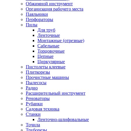
Обжимной инструмент
Организация рабочего места
Паяльники
Перфораторы
Пилы
Для труб
Ленточные
Монтажные (отрезные)
Сабельные
Торцовочные
Цепные
Циркулярные
Пистолеты клеевые
Плиткорезы
Прочистные машины
Пылесосы
Радио
Расширительный инструмент
Реноваторы
Рубанки
Садовая техника
Станки
Ленточно-шлифовальные
Точила
Труборезы