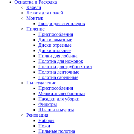
Оснастка и Расходка
Кабели
Лезвия для ножей
Монтаж
Гвозди для степплеров
Пиление
Приспособления
Диски алмазные
Диски отрезные
Диски пильные
Пилки для лобзика
Полотна для ножовок
Полотна для трубных пил
Полотна ленточные
Полотна сабельные
Пылеудаление
Приспособления
Мешки-пылесборники
Насадки для уборки
Фильтры
Шланги и муфты
Реновация
Наборы
Ножи
Пильные полотна