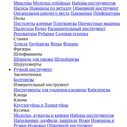
Миксеры
Молотки отбойные
Наборы инструментов
Насосы
Ножницы по металлу
Обжимной инструмент
Организация рабочего места
Паяльники
Перфораторы
Пилы
Пистолеты клеевые
Плиткорезы
Прочистные машины
Пылесосы
Радио
Расширительный инструмент
Реноваторы
Рубанки
Садовая техника
Станки
Точила
Труборезы
Фены
Фонари
Фрезеры
Шлифмашины
Шприцы для смазки
Штроборезы
Шуруповерты
Ручной инструмент
Заклепочники
Болторезы
Измерительный инструмент
Инструменты для удаления изоляции
Кабелерезы
Клещи
Ключи
Круглогубцы и Тонкогубцы
Кусачки
Молотки, кувалды и киянки
Наборы инструментов
Напильники, надфили, рашпили
Ножи
Ножницы и
Резаки
Ножовки
Обжимной инструмент