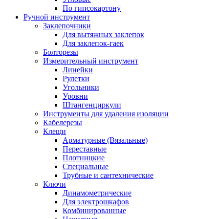
По гипсокартону
Ручной инструмент
Заклепочники
Для вытяжных заклепок
Для заклепок-гаек
Болторезы
Измерительный инструмент
Линейки
Рулетки
Угольники
Уровни
Штангенциркули
Инструменты для удаления изоляции
Кабелерезы
Клещи
Арматурные (Вязальные)
Переставные
Плотницкие
Специальные
Трубные и сантехнические
Ключи
Динамометрические
Для электрошкафов
Комбинированные