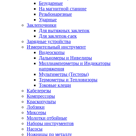
Безударные
На магнитной станине
Резьбонарезные
Ударные
Заклепочники
Для вытяжных заклепок
Для заклепок-гаек
Зарядные устройства
Измерительный инструмент
Видеоскопы
Дальномеры и Нивелиры
Миллиамперметры и Индикаторы
напряжения
Мультиметры (Тестеры)
Термометры и Тепловизоры
Токовые клещи
Кабелерезы
Компрессоры
Краскопульты
Лобзики
Миксеры
Молотки отбойные
Наборы инструментов
Насосы
Ножницы по металлу