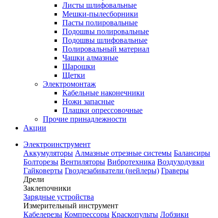
Листы шлифовальные
Мешки-пылесборники
Пасты полировальные
Подошвы полировальные
Подошвы шлифовальные
Полировальный материал
Чашки алмазные
Шарошки
Щетки
Электромонтаж
Кабельные наконечники
Ножи запасные
Плашки опрессовочные
Прочие принадлежности
Акции
Электроинструмент
Аккумуляторы
Алмазные отрезные системы
Балансиры
Болторезы
Вентиляторы
Вибротехника
Воздуходувки
Гайковерты
Гвоздезабиватели (нейлеры)
Граверы
Дрели
Заклепочники
Зарядные устройства
Измерительный инструмент
Кабелерезы
Компрессоры
Краскопульты
Лобзики