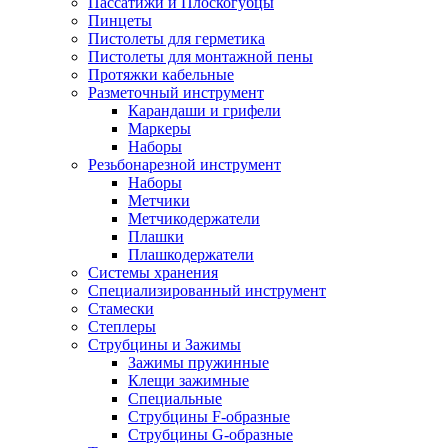
Пассатижи и Плоскогубцы
Пинцеты
Пистолеты для герметика
Пистолеты для монтажной пены
Протяжки кабельные
Разметочный инструмент
Карандаши и грифели
Маркеры
Наборы
Резьбонарезной инструмент
Наборы
Метчики
Метчикодержатели
Плашки
Плашкодержатели
Системы хранения
Специализированный инструмент
Стамески
Степлеры
Струбцины и Зажимы
Зажимы пружинные
Клещи зажимные
Специальные
Струбцины F-образные
Струбцины G-образные