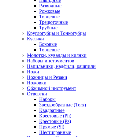
Накидные
Разводные
Рожковые
Торцевые
Трещоточные
Трубные
Круглогубцы и Тонкогубцы
Кусачки
Боковые
Торцевые
Молотки, кувалды и киянки
Наборы инструментов
Напильники, надфили, рашпили
Ножи
Ножницы и Резаки
Ножовки
Обжимной инструмент
Отвертки
Наборы
Звездообразные (Torx)
Квадратные
Крестовые (Ph)
Крестовые (Pz)
Прямые (Sl)
Шестигранные