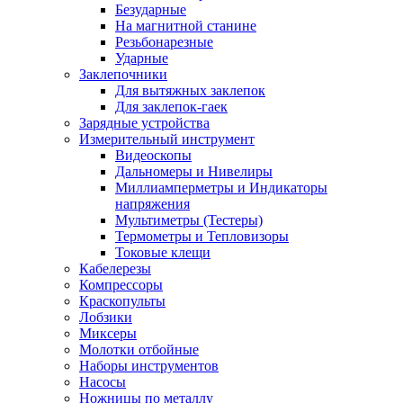
Безударные
На магнитной станине
Резьбонарезные
Ударные
Заклепочники
Для вытяжных заклепок
Для заклепок-гаек
Зарядные устройства
Измерительный инструмент
Видеоскопы
Дальномеры и Нивелиры
Миллиамперметры и Индикаторы
напряжения
Мультиметры (Тестеры)
Термометры и Тепловизоры
Токовые клещи
Кабелерезы
Компрессоры
Краскопульты
Лобзики
Миксеры
Молотки отбойные
Наборы инструментов
Насосы
Ножницы по металлу