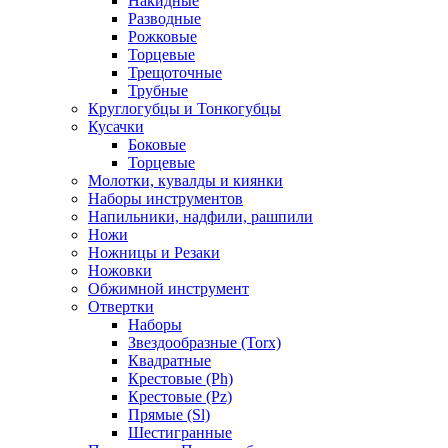
Накидные
Разводные
Рожковые
Торцевые
Трещоточные
Трубные
Круглогубцы и Тонкогубцы
Кусачки
Боковые
Торцевые
Молотки, кувалды и киянки
Наборы инструментов
Напильники, надфили, рашпили
Ножи
Ножницы и Резаки
Ножовки
Обжимной инструмент
Отвертки
Наборы
Звездообразные (Torx)
Квадратные
Крестовые (Ph)
Крестовые (Pz)
Прямые (Sl)
Шестигранные