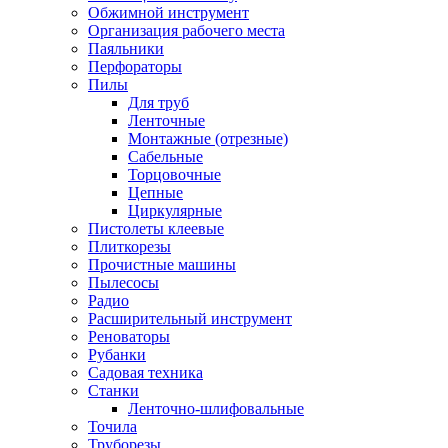
Обжимной инструмент
Организация рабочего места
Паяльники
Перфораторы
Пилы
Для труб
Ленточные
Монтажные (отрезные)
Сабельные
Торцовочные
Цепные
Циркулярные
Пистолеты клеевые
Плиткорезы
Прочистные машины
Пылесосы
Радио
Расширительный инструмент
Реноваторы
Рубанки
Садовая техника
Станки
Ленточно-шлифовальные
Точила
Труборезы