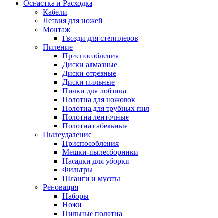
Оснастка и Расходка
Кабели
Лезвия для ножей
Монтаж
Гвозди для степплеров
Пиление
Приспособления
Диски алмазные
Диски отрезные
Диски пильные
Пилки для лобзика
Полотна для ножовок
Полотна для трубных пил
Полотна ленточные
Полотна сабельные
Пылеудаление
Приспособления
Мешки-пылесборники
Насадки для уборки
Фильтры
Шланги и муфты
Реновация
Наборы
Ножи
Пильные полотна