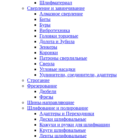
Шлифматериал
Сверление и завинчивание
Алмазное сверление
Биты
Буры
Вибротехника
Головки торцевые
Долота и Зубила
Зенкеры
Коронки
Патроны сверлильные
Сверла
Угловые насадки
Удлинители, соединители, адаптеры
Строгание
Фрезерование
Дюбели
Фрезы
Шины-направляющие
Шлифование и полирование
Адаптеры и Переходники
Диски шлифовальные
Кожухи и ручки для шлифмашин
Круги шлифовальные
Ленты шлифовальные