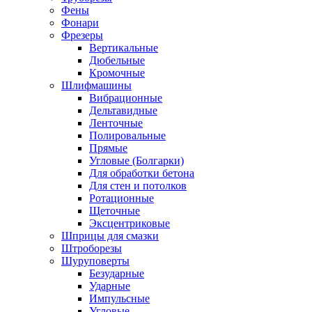
Фены
Фонари
Фрезеры
Вертикальные
Дюбельные
Кромочные
Шлифмашины
Вибрационные
Дельтавидные
Ленточные
Полировальные
Прямые
Угловые (Болгарки)
Для обработки бетона
Для стен и потолков
Ротационные
Щеточные
Эксцентриковые
Шприцы для смазки
Штроборезы
Шуруповерты
Безударные
Ударные
Импульсные
Угловые