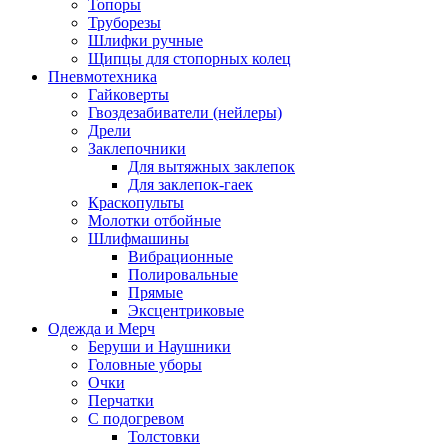
Топоры
Труборезы
Шлифки ручные
Щипцы для стопорных колец
Пневмотехника
Гайковерты
Гвоздезабиватели (нейлеры)
Дрели
Заклепочники
Для вытяжных заклепок
Для заклепок-гаек
Краскопульты
Молотки отбойные
Шлифмашины
Вибрационные
Полировальные
Прямые
Эксцентриковые
Одежда и Мерч
Беруши и Наушники
Головные уборы
Очки
Перчатки
С подогревом
Толстовки