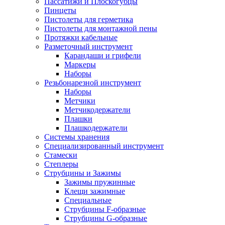
Пассатижи и Плоскогубцы
Пинцеты
Пистолеты для герметика
Пистолеты для монтажной пены
Протяжки кабельные
Разметочный инструмент
Карандаши и грифели
Маркеры
Наборы
Резьбонарезной инструмент
Наборы
Метчики
Метчикодержатели
Плашки
Плашкодержатели
Системы хранения
Специализированный инструмент
Стамески
Степлеры
Струбцины и Зажимы
Зажимы пружинные
Клещи зажимные
Специальные
Струбцины F-образные
Струбцины G-образные