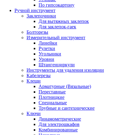
По гипсокартону
Ручной инструмент
Заклепочники
Для вытяжных заклепок
Для заклепок-гаек
Болторезы
Измерительный инструмент
Линейки
Рулетки
Угольники
Уровни
Штангенциркули
Инструменты для удаления изоляции
Кабелерезы
Клещи
Арматурные (Вязальные)
Переставные
Плотницкие
Специальные
Трубные и сантехнические
Ключи
Динамометрические
Для электрошкафов
Комбинированные