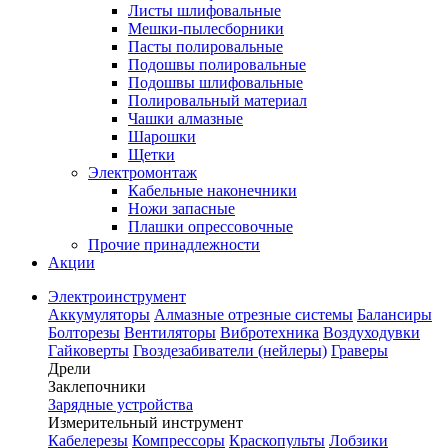
Листы шлифовальные
Мешки-пылесборники
Пасты полировальные
Подошвы полировальные
Подошвы шлифовальные
Полировальный материал
Чашки алмазные
Шарошки
Щетки
Электромонтаж
Кабельные наконечники
Ножи запасные
Плашки опрессовочные
Прочие принадлежности
Акции
Электроинструмент
Аккумуляторы
Алмазные отрезные системы
Балансиры
Болторезы
Вентиляторы
Вибротехника
Воздуходувки
Гайковерты
Гвоздезабиватели (нейлеры)
Граверы
Дрели
Заклепочники
Зарядные устройства
Измерительный инструмент
Кабелерезы
Компрессоры
Краскопульты
Лобзики